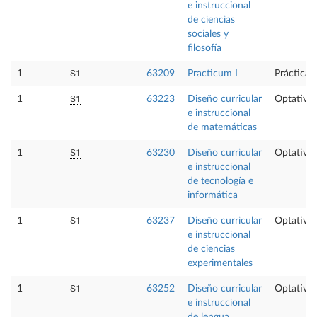
e instruccional
de ciencias
sociales y
filosofía
S1
1
63209
Practicum I
Prácticas
S1
1
63223
Diseño curricular
Optativa
e instruccional
de matemáticas
S1
1
63230
Diseño curricular
Optativa
e instruccional
de tecnología e
informática
S1
1
63237
Diseño curricular
Optativa
e instruccional
de ciencias
experimentales
S1
1
63252
Diseño curricular
Optativa
e instruccional
de lengua