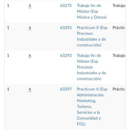
A
1
63275
Trabajo fin de
Trabajo f
Máster (Esp
Música y Danza)
A
1
63292
Practicum II (Esp
Prácticas
Procesos
Industriales y de
construcción)
A
1
63293
Trabajo fin de
Trabajo f
Máster (Esp
Procesos
Industriales y de
construcción)
A
1
63297
Practicum II (Esp
Prácticas
Administración,
Marketing,
Turismo,
Servicios a la
Comunidad y
FOL)