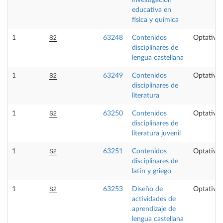
educativa en
física y química
S2
1
63248
Contenidos
Optativa
disciplinares de
lengua castellana
S2
1
63249
Contenidos
Optativa
disciplinares de
literatura
S2
1
63250
Contenidos
Optativa
disciplinares de
literatura juvenil
S2
1
63251
Contenidos
Optativa
disciplinares de
latín y griego
S2
1
63253
Diseño de
Optativa
actividades de
aprendizaje de
lengua castellana