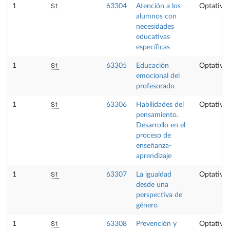
S1
1
63304
Atención a los
Optativa
alumnos con
necesidades
educativas
específicas
S1
1
63305
Educación
Optativa
emocional del
profesorado
S1
1
63306
Habilidades del
Optativa
pensamiento.
Desarrollo en el
proceso de
enseñanza-
aprendizaje
S1
1
63307
La igualdad
Optativa
desde una
perspectiva de
género
S1
1
63308
Prevención y
Optativa