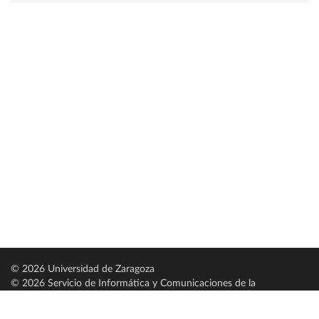
© 2026 Universidad de Zaragoza
© 2026 Servicio de Informática y Comunicaciones de la
Universidad de Zaragoza (
SICUZ
)
Universidad de Zaragoza