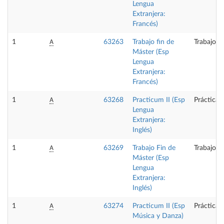
Lengua
Extranjera:
Francés)
A
1
63263
Trabajo fin de
Trabajo f
Máster (Esp
Lengua
Extranjera:
Francés)
A
1
63268
Practicum II (Esp
Prácticas
Lengua
Extranjera:
Inglés)
A
1
63269
Trabajo Fin de
Trabajo f
Máster (Esp
Lengua
Extranjera:
Inglés)
A
1
63274
Practicum II (Esp
Prácticas
Música y Danza)