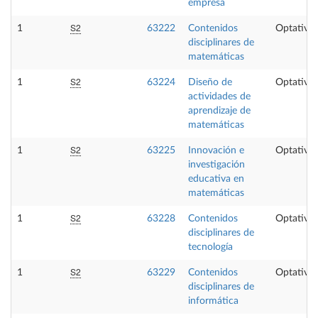
empresa
S2
1
63222
Contenidos
Optativa
disciplinares de
matemáticas
S2
1
63224
Diseño de
Optativa
actividades de
aprendizaje de
matemáticas
S2
1
63225
Innovación e
Optativa
investigación
educativa en
matemáticas
S2
1
63228
Contenidos
Optativa
disciplinares de
tecnología
S2
1
63229
Contenidos
Optativa
disciplinares de
informática