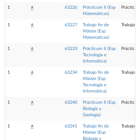
A
1
63226
Prácticum II (Esp
Prácticas
Matemáticas)
A
1
63227
Trabajo fin de
Trabajo f
Máster (Esp
Matemáticas)
A
1
63233
Prácticum II (Esp
Prácticas
Tecnología e
Informática)
A
1
63234
Trabajo fin de
Trabajo f
Máster (Esp
Tecnología e
Informática)
A
1
63240
Prácticum II (Esp
Prácticas
Biología y
Geología)
A
1
63241
Trabajo fin de
Trabajo f
Máster (Esp
Biología y