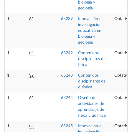
biología y
geología
S2
1
63239
Innovación e
Optativa
investigación
educativa en
biología y
geología
S2
1
63242
Contenidos
Optativa
disciplinares de
física
S2
1
63243
Contenidos
Optativa
disciplinares de
química
S2
1
63244
Diseño de
Optativa
actividades de
aprendizaje de
física y química
S2
1
63245
Innovación e
Optativa
investigación