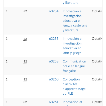
y literatura
S2
1
63254
Innovación e
Optativa
investigación
educativa en
lengua castellana
y literatura
S2
1
63255
Innovación e
Optativa
investigación
educativa en
latín y griego
S2
1
63258
Communication
Optativa
orale en langue
française
S2
1
63260
Conception
Optativa
d'activités
d'apprentissage
du FLE
S2
1
63261
Innovation et
Optativa