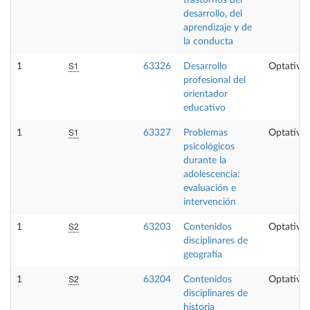
desarrollo, del
aprendizaje y de
la conducta
S1
1
63326
Desarrollo
Optativa
profesional del
orientador
educativo
S1
1
63327
Problemas
Optativa
psicológicos
durante la
adolescencia:
evaluación e
intervención
S2
1
63203
Contenidos
Optativa
disciplinares de
geografía
S2
1
63204
Contenidos
Optativa
disciplinares de
historia