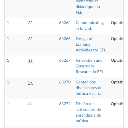
recherche en
didactique du
FLE
S2
1
63264
Communicating
Optativa
in English
S2
1
63266
Design of
Optativa
Learning
Activities for EFL
S2
1
63267
Innovation and
Optativa
Classroom
Research in EFL
S2
1
63270
Contenidos
Optativa
disciplinares de
música y danza
S2
1
63272
Diseño de
Optativa
actividades de
aprendizaje de
música