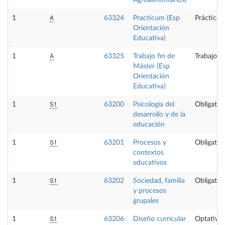
A
1
63324
Practicum (Esp
Prácticas
Orientación
Educativa)
A
1
63325
Trabajo fin de
Trabajo f
Máster (Esp
Orientación
Educativa)
S1
1
63200
Psicología del
Obligator
desarrollo y de la
educación
S1
1
63201
Procesos y
Obligator
contextos
educativos
S1
1
63202
Sociedad, familia
Obligator
y procesos
grupales
S1
1
63206
Diseño curricular
Optativa