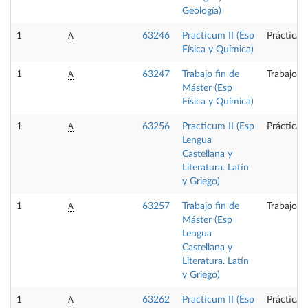
Geología)
A
1
63246
Practicum II (Esp
Prácticas
Física y Química)
A
1
63247
Trabajo fin de
Trabajo f
Máster (Esp
Física y Química)
A
1
63256
Practicum II (Esp
Prácticas
Lengua
Castellana y
Literatura. Latín
y Griego)
A
1
63257
Trabajo fin de
Trabajo f
Máster (Esp
Lengua
Castellana y
Literatura. Latín
y Griego)
A
1
63262
Practicum II (Esp
Prácticas