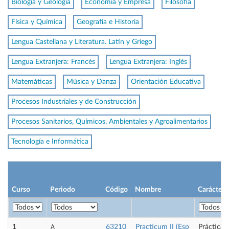
Biología y Geología
Economía y Empresa
Filosofía
Física y Química
Geografía e Historia
Lengua Castellana y Literatura. Latín y Griego
Lengua Extranjera: Francés
Lengua Extranjera: Inglés
Matemáticas
Música y Danza
Orientación Educativa
Procesos Industriales y de Construcción
Procesos Sanitarios, Químicos, Ambientales y Agroalimentarios
Tecnología e Informática
Curso
Periodo
Código
Nombre
Carácter
A
1
63210
Practicum II (Esp
Prácticas