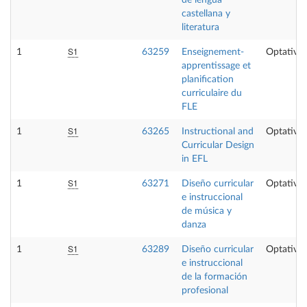
castellana y
literatura
S1
1
63259
Enseignement-
Optativa
apprentissage et
planification
curriculaire du
FLE
S1
1
63265
Instructional and
Optativa
Curricular Design
in EFL
S1
1
63271
Diseño curricular
Optativa
e instruccional
de música y
danza
S1
1
63289
Diseño curricular
Optativa
e instruccional
de la formación
profesional