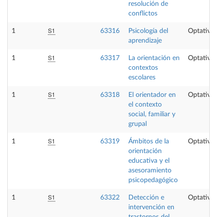
resolución de
conflictos
S1
1
63316
Psicología del
Optativa
aprendizaje
S1
1
63317
La orientación en
Optativa
contextos
escolares
S1
1
63318
El orientador en
Optativa
el contexto
social, familiar y
grupal
S1
1
63319
Ámbitos de la
Optativa
orientación
educativa y el
asesoramiento
psicopedagógico
S1
1
63322
Detección e
Optativa
intervención en
trastornos del