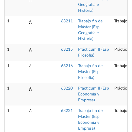
Geografía e
Historia)
A
1
63211
Trabajo fin de
Trabajo f
Máster (Esp
Geografía e
Historia)
A
1
63215
Prácticum II (Esp
Prácticas
Filosofía)
A
1
63216
Trabajo fin de
Trabajo f
Máster (Esp
Filosofía)
A
1
63220
Practicum II (Esp
Prácticas
Economía y
Empresa)
A
1
63221
Trabajo fin de
Trabajo f
Máster (Esp
Economía y
Empresa)