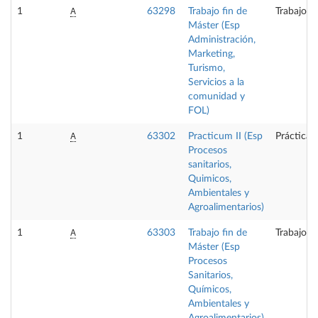
A
1
63298
Trabajo fin de
Trabajo f
Máster (Esp
Administración,
Marketing,
Turismo,
Servicios a la
comunidad y
FOL)
A
1
63302
Practicum II (Esp
Prácticas
Procesos
sanitarios,
Quimicos,
Ambientales y
Agroalimentarios)
A
1
63303
Trabajo fin de
Trabajo f
Máster (Esp
Procesos
Sanitarios,
Químicos,
Ambientales y
Agroalimentarios)