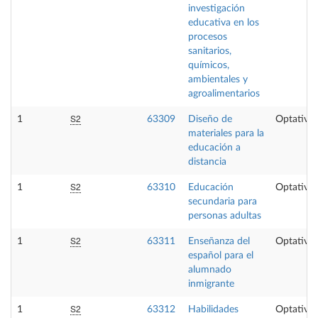
investigación
educativa en los
procesos
sanitarios,
químicos,
ambientales y
agroalimentarios
S2
1
63309
Diseño de
Optativa
materiales para la
educación a
distancia
S2
1
63310
Educación
Optativa
secundaria para
personas adultas
S2
1
63311
Enseñanza del
Optativa
español para el
alumnado
inmigrante
S2
1
63312
Habilidades
Optativa