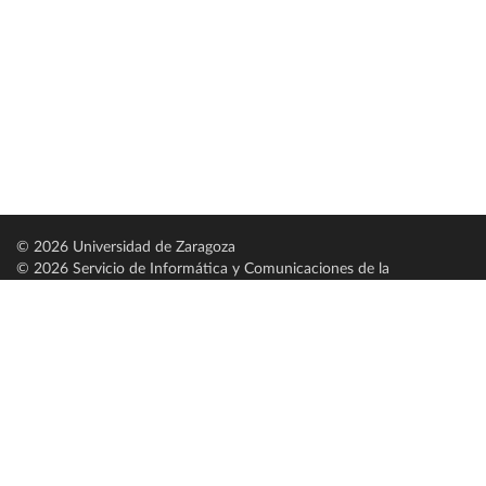
© 2026 Universidad de Zaragoza
© 2026 Servicio de Informática y Comunicaciones de la
Universidad de Zaragoza (
SICUZ
)
Universidad de Zaragoza
C/ Pedro Cerbuna, 12
ES-50009 Zaragoza
España / Spain
Tel: +34 976761000
ciu@unizar.es
Q-5018001-G