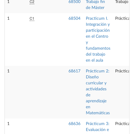
C2
1
68500
Trabajo fin
Trabajo fi
de Máster
C1
1
68504
Practicum I.
Prácticas 
Integración y
participación
en el Centro
y
fundamentos
del trabajo
en el aula
1
68617
Prácticum 2:
Prácticas 
Diseño
curricular y
actividades
de
aprendizaje
en
Matemáticas
1
68636
Prácticum 3:
Prácticas 
Evaluación e