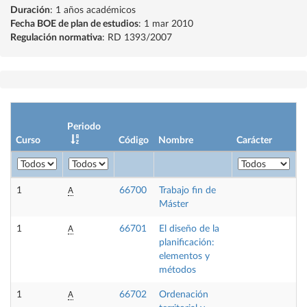
Duración
: 1 años académicos
Fecha BOE de plan de estudios
: 1 mar 2010
Regulación normativa
: RD 1393/2007
Periodo
Curso
Código
Nombre
Carácter
C
A
1
66700
Trabajo fin de
1
Máster
A
1
66701
El diseño de la
6
planificación:
elementos y
métodos
A
1
66702
Ordenación
6