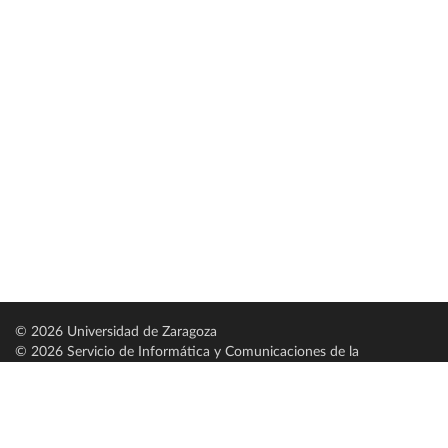
© 2026 Universidad de Zaragoza
© 2026 Servicio de Informática y Comunicaciones de la
Universidad de Zaragoza (
SICUZ
)
Universidad de Zaragoza
C/ Pedro Cerbuna, 12
ES-50009 Zaragoza