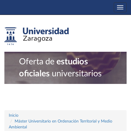
Togg
navi
Oferta de
estudios
oficiales
universitarios
Inicio
Máster Universitario en Ordenación Territorial y Medio
Ambiental