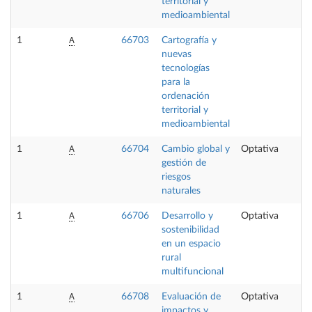
territorial y
medioambiental
A
1
66703
Cartografía y
6
nuevas
tecnologías
para la
ordenación
territorial y
medioambiental
A
1
66704
Cambio global y
Optativa
6
gestión de
riesgos
naturales
A
1
66706
Desarrollo y
Optativa
6
sostenibilidad
en un espacio
rural
multifuncional
A
1
66708
Evaluación de
Optativa
6
impactos y