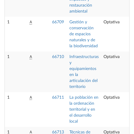
restauración
ambiental
A
1
66709
Gestión y
Optativa
6
conservación
de espacios
naturales y de
la biodiversidad
A
1
66710
Infraestructuras
Optativa
6
y
equipamientos
en la
articulación del
territorio
A
1
66711
La población en
Optativa
6
la ordenación
territorial y en
el desarrollo
local
A
1
66713
Técnicas de
Optativa
6