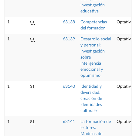
investigación
educativa
S1
1
63138
Competencias
Optativa
del formador
S1
1
63139
Desarrollo social
Optativa
y personal:
investigación
sobre
inteligencia
emocional y
optimismo
S1
1
63140
Identidad y
Optativa
diversidad:
creación de
identidades
culturales
S1
1
63141
La formación de
Optativa
lectores.
Modelos de