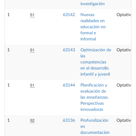
investigación
S1
1
63142
Nuevas
Optativa
realidades en
educación no
formal e
informal
S1
1
63143
Optimización de
Optativa
las
competencias
en el desarrollo
infantil y juvenil
S1
1
63144
Planificación y
Optativa
evaluación de
las enseñanzas.
Perspectivas
innovadoras
S2
1
63136
Profundización
Optativa
en
documentación