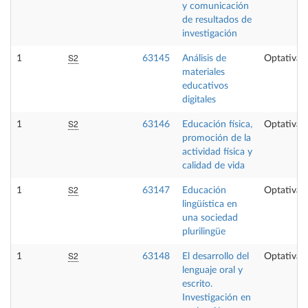
y comunicación
de resultados de
investigación
S2
1
63145
Análisis de
Optativa
materiales
educativos
digitales
S2
1
63146
Educación física,
Optativa
promoción de la
actividad física y
calidad de vida
S2
1
63147
Educación
Optativa
lingüística en
una sociedad
plurilingüe
S2
1
63148
El desarrollo del
Optativa
lenguaje oral y
escrito.
Investigación en