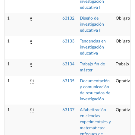
investigación
educativa I
A
1
63132
Diseño de
Obligatori
investigación
educativa II
A
1
63133
Tendencias en
Obligatori
investigación
educativa
A
1
63134
Trabajo fin de
Trabajo fi
máster
S1
1
63135
Documentación
Optativa
y comunicación
de resultados de
investigación
S1
1
63137
Alfabetización
Optativa
en ciencias
experimentales y
matemáticas:
enfoques de