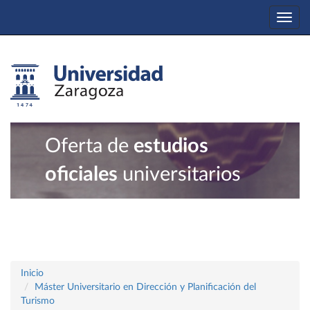
Togg
navi
Oferta de
estudios
oficiales
universitarios
Inicio
Máster Universitario en Dirección y Planificación del
Turismo