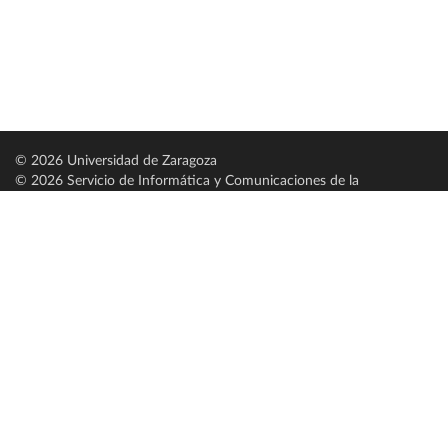
© 2026 Universidad de Zaragoza
© 2026 Servicio de Informática y Comunicaciones de la
Universidad de Zaragoza (
SICUZ
)
Universidad de Zaragoza
C/ Pedro Cerbuna, 12
ES-50009 Zaragoza
España / Spain
Tel: +34 976761000
ciu@unizar.es
Q-5018001-G
Servido por nodo: estudios