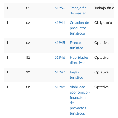
S1
1
61950
Trabajo fin
Trabajo fin de
de máster
S2
1
61941
Creación de
Obligatoria
productos
turísticos
S2
1
61945
Francés
Optativa
turístico
S2
1
61946
Habilidades
Optativa
directivas
S2
1
61947
Inglés
Optativa
turístico
S2
1
61948
Viabilidad
Optativa
económico -
financiera
de
proyectos
turísticos