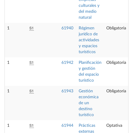
culturales y
del medio
natural
S1
1
61940
Régimen
Obligatoria
jurídico de
actividades
y espacios
turísticos
S1
1
61942
Planificación
Obligatoria
y gestión
del espacio
turístico
S1
1
61943
Gestión
Obligatoria
económica
de un
destino
turístico
S1
1
61944
Prácticas
Optativa
externas