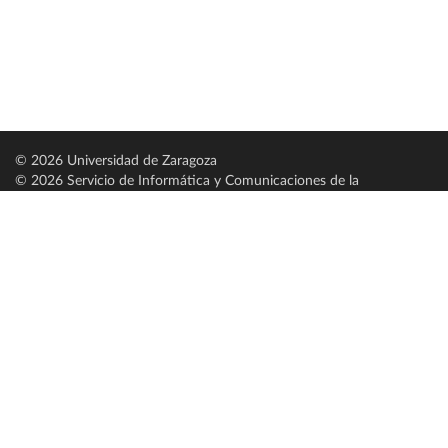
© 2026 Universidad de Zaragoza
© 2026 Servicio de Informática y Comunicaciones de la
Universidad de Zaragoza (
SICUZ
)
Universidad de Zaragoza
C/ Pedro Cerbuna, 12
ES-50009 Zaragoza
España / Spain
Tel: +34 976761000
ciu@unizar.es
Q-5018001-G
Servido por nodo: estudios