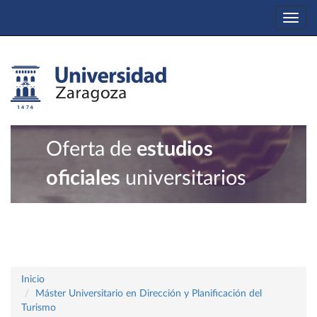
Togg
navi
Oferta de
estudios
oficiales
universitarios
Inicio
Máster Universitario en Dirección y Planificación del
Turismo