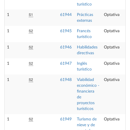
turístico
S1
1
61944
Prácticas
Optativa
externas
S2
1
61945
Francés
Optativa
turístico
S2
1
61946
Habilidades
Optativa
directivas
S2
1
61947
Inglés
Optativa
turístico
S2
1
61948
Viabilidad
Optativa
económico -
financiera
de
proyectos
turísticos
S2
1
61949
Turismo de
Optativa
nieve y de