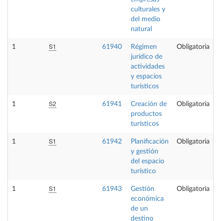
culturales y
del medio
natural
S1
1
61940
Régimen
Obligatoria
jurídico de
actividades
y espacios
turísticos
S2
1
61941
Creación de
Obligatoria
productos
turísticos
S1
1
61942
Planificación
Obligatoria
y gestión
del espacio
turístico
S1
1
61943
Gestión
Obligatoria
económica
de un
destino