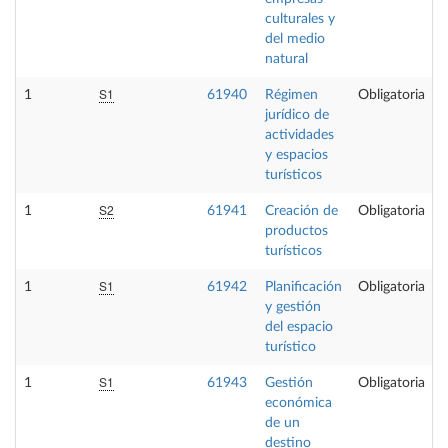
culturales y
del medio
natural
S1
1
61940
Régimen
Obligatoria
jurídico de
actividades
y espacios
turísticos
S2
1
61941
Creación de
Obligatoria
productos
turísticos
S1
1
61942
Planificación
Obligatoria
y gestión
del espacio
turístico
S1
1
61943
Gestión
Obligatoria
económica
de un
destino