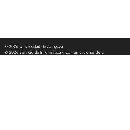
© 2026 Universidad de Zaragoza
© 2026 Servicio de Informática y Comunicaciones de la
Universidad de Zaragoza (
SICUZ
)
Universidad de Zaragoza
C/ Pedro Cerbuna, 12
ES-50009 Zaragoza
España / Spain
Tel: +34 976761000
ciu@unizar.es
Q-5018001-G
Servido por nodo: estudios