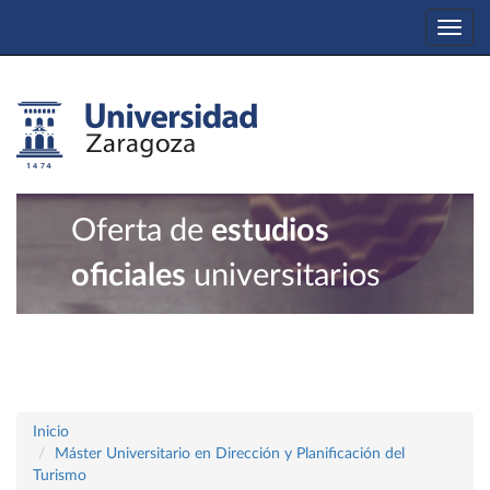
Togg
navi
Oferta de
estudios
oficiales
universitarios
Inicio
Máster Universitario en Dirección y Planificación del
Turismo