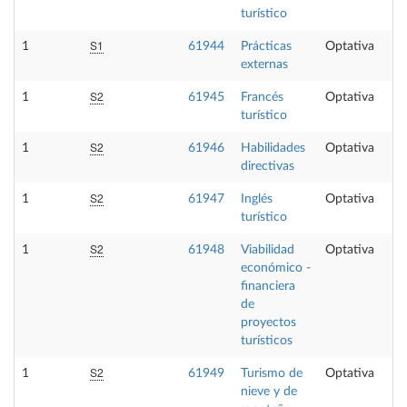
turístico
S1
1
61944
Prácticas
Optativa
externas
S2
1
61945
Francés
Optativa
turístico
S2
1
61946
Habilidades
Optativa
directivas
S2
1
61947
Inglés
Optativa
turístico
S2
1
61948
Viabilidad
Optativa
económico -
financiera
de
proyectos
turísticos
S2
1
61949
Turismo de
Optativa
nieve y de