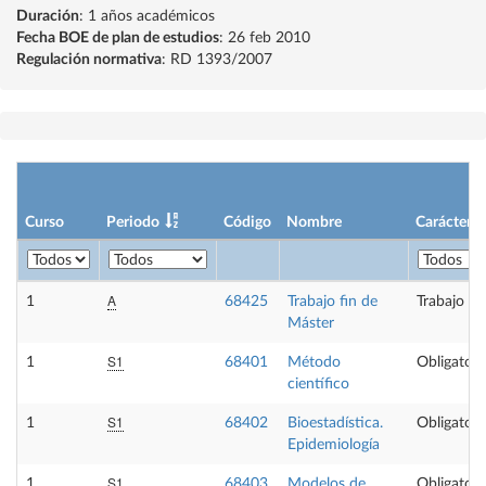
Duración
: 1 años académicos
Fecha BOE de plan de estudios
: 26 feb 2010
Regulación normativa
: RD 1393/2007
Curso
Periodo
Código
Nombre
Carácter
A
1
68425
Trabajo fin de
Trabajo fi
Máster
S1
1
68401
Método
Obligatori
científico
S1
1
68402
Bioestadística.
Obligatori
Epidemiología
S1
1
68403
Modelos de
Obligatori