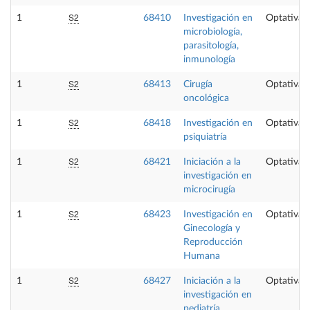
S2
1
68410
Investigación en
Optativa
microbiología,
parasitología,
inmunología
S2
1
68413
Cirugía
Optativa
oncológica
S2
1
68418
Investigación en
Optativa
psiquiatría
S2
1
68421
Iniciación a la
Optativa
investigación en
microcirugía
S2
1
68423
Investigación en
Optativa
Ginecología y
Reproducción
Humana
S2
1
68427
Iniciación a la
Optativa
investigación en
pediatría