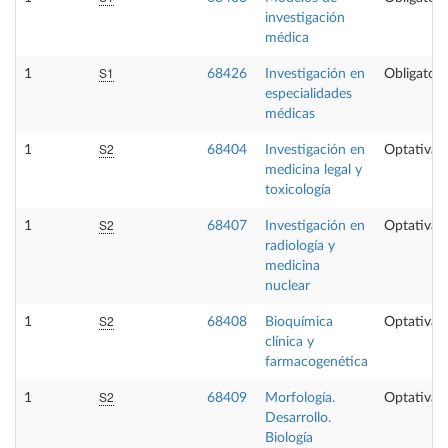
investigación
médica
S1
1
68426
Investigación en
Obligatori
especialidades
médicas
S2
1
68404
Investigación en
Optativa
medicina legal y
toxicología
S2
1
68407
Investigación en
Optativa
radiología y
medicina
nuclear
S2
1
68408
Bioquímica
Optativa
clínica y
farmacogenética
S2
1
68409
Morfología.
Optativa
Desarrollo.
Biología