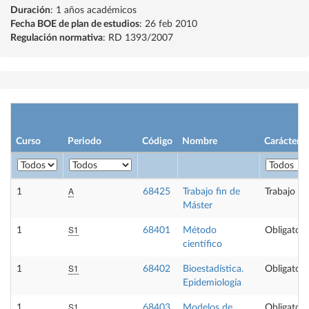
Duración
: 1 años académicos
Fecha BOE de plan de estudios
: 26 feb 2010
Regulación normativa
: RD 1393/2007
Curso
Periodo
Código
Nombre
Carácter
A
1
68425
Trabajo fin de
Trabajo fi
Máster
S1
1
68401
Método
Obligatori
científico
S1
1
68402
Bioestadística.
Obligatori
Epidemiología
S1
1
68403
Modelos de
Obligatori