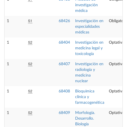
investigación
médica
S1
1
68426
Investigación en
Obligatori
especialidades
médicas
S2
1
68404
Investigación en
Optativa
medicina legal y
toxicología
S2
1
68407
Investigación en
Optativa
radiología y
medicina
nuclear
S2
1
68408
Bioquímica
Optativa
clínica y
farmacogenética
S2
1
68409
Morfología.
Optativa
Desarrollo.
Biología