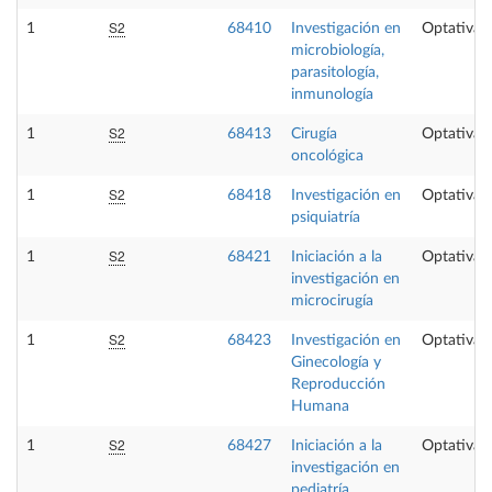
S2
1
68410
Investigación en
Optativa
microbiología,
parasitología,
inmunología
S2
1
68413
Cirugía
Optativa
oncológica
S2
1
68418
Investigación en
Optativa
psiquiatría
S2
1
68421
Iniciación a la
Optativa
investigación en
microcirugía
S2
1
68423
Investigación en
Optativa
Ginecología y
Reproducción
Humana
S2
1
68427
Iniciación a la
Optativa
investigación en
pediatría