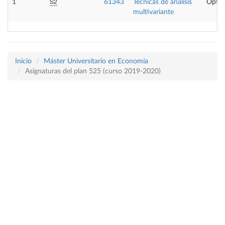
S2
1
61343
Técnicas de análisis
Optat
multivariante
Inicio
Máster Universitario en Economía
Asignaturas del plan 525 (curso 2019-2020)