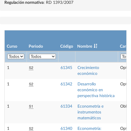
Regulación normativa
: RD 1393/2007
Curso
Periodo
Código
Nombre
Carác
S2
1
61345
Crecimiento
Optat
económico
S2
1
61342
Desarrollo
Optat
económico en
perspectiva histórica
S1
1
61334
Econometría e
Obliga
instrumentos
matemáticos
S2
1
61340
Econometría:
Optat