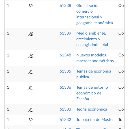
S2
1
61338
Globalización,
Optat
comercio
internacional y
geografía económica
S2
1
61339
Medio ambiente,
Optat
crecimiento y
ecología industrial
S2
1
61348
Nuevos modelos
Optat
macroeconométricos
S1
1
61335
Temas de economía
Obliga
pública
S1
1
61336
Temas de entorno
Obliga
económico de
España
S1
1
61333
Teoría económica
Obliga
S2
1
61332
Trabajo fin de Máster
Trabaj