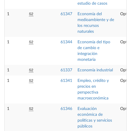
estudio de casos
S2
1
61347
Economía del
Optat
medioambiente y de
los recursos
naturales
S2
1
61344
Economía del tipo
Optat
de cambio e
integración
monetaria
S2
1
61337
Economía industrial
Optat
S2
1
61341
Empleo, crédito y
Optat
precios en
perspectiva
macroeconómica
S2
1
61346
Evaluación
Optat
económica de
políticas y servicios
públicos