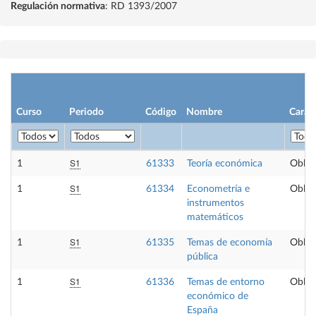
Regulación normativa
: RD 1393/2007
Curso
Periodo
Código
Nombre
Carác
S1
1
61333
Teoría económica
Obliga
S1
1
61334
Econometría e
Obliga
instrumentos
matemáticos
S1
1
61335
Temas de economía
Obliga
pública
S1
1
61336
Temas de entorno
Obliga
económico de
España