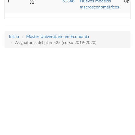
S2
1
61348
Nuevos modelos
Optat
macroeconométricos
Inicio
Máster Universitario en Economía
Asignaturas del plan 525 (curso 2019-2020)