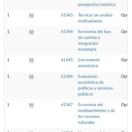
perspectiva histórica
S2
1
61343
Técnicas de análisis
Optat
multivariante
S2
1
61344
Economía del tipo
Optat
de cambio e
integración
monetaria
S2
1
61345
Crecimiento
Optat
económico
S2
1
61346
Evaluación
Optat
económica de
políticas y servicios
públicos
S2
1
61347
Economía del
Optat
medioambiente y de
los recursos
naturales