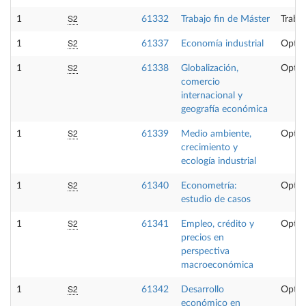
S2
1
61332
Trabajo fin de Máster
Trabaj
S2
1
61337
Economía industrial
Optat
S2
1
61338
Globalización,
Optat
comercio
internacional y
geografía económica
S2
1
61339
Medio ambiente,
Optat
crecimiento y
ecología industrial
S2
1
61340
Econometría:
Optat
estudio de casos
S2
1
61341
Empleo, crédito y
Optat
precios en
perspectiva
macroeconómica
S2
1
61342
Desarrollo
Optat
económico en