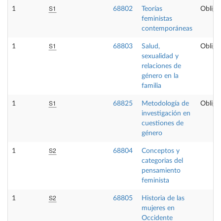
S1
1
68802
Teorías
Obliga
feministas
contemporáneas
S1
1
68803
Salud,
Obliga
sexualidad y
relaciones de
género en la
familia
S1
1
68825
Metodología de
Obliga
investigación en
cuestiones de
género
S2
1
68804
Conceptos y
categorias del
pensamiento
feminista
S2
1
68805
Historia de las
mujeres en
Occidente