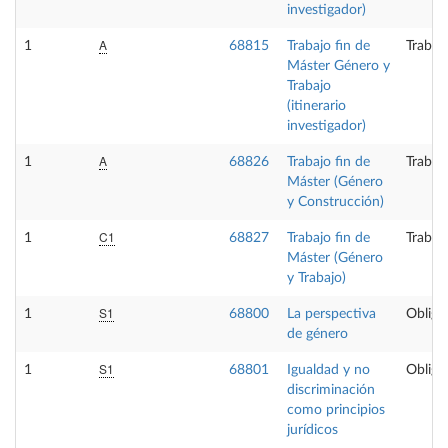
investigador)
A
1
68815
Trabajo fin de
Trabaj
Máster Género y
Trabajo
(itinerario
investigador)
A
1
68826
Trabajo fin de
Trabaj
Máster (Género
y Construcción)
C1
1
68827
Trabajo fin de
Trabaj
Máster (Género
y Trabajo)
S1
1
68800
La perspectiva
Obliga
de género
S1
1
68801
Igualdad y no
Obliga
discriminación
como principios
jurídicos