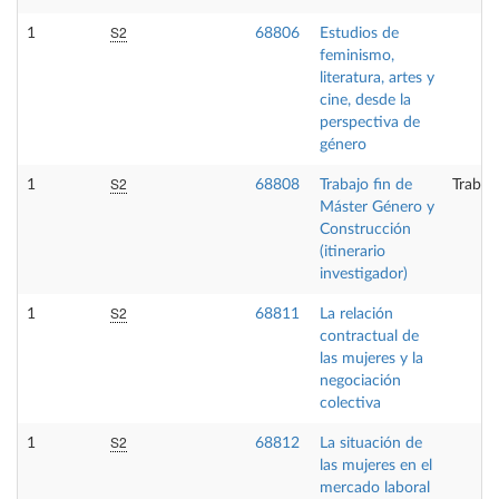
S2
1
68806
Estudios de
feminismo,
literatura, artes y
cine, desde la
perspectiva de
género
S2
1
68808
Trabajo fin de
Trabaj
Máster Género y
Construcción
(itinerario
investigador)
S2
1
68811
La relación
contractual de
las mujeres y la
negociación
colectiva
S2
1
68812
La situación de
las mujeres en el
mercado laboral