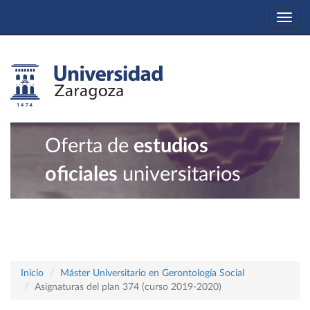
Togg
navi
Oferta de
estudios
oficiales
universitarios
Inicio
Máster Universitario en Gerontología Social
Asignaturas del plan 374 (curso 2019-2020)