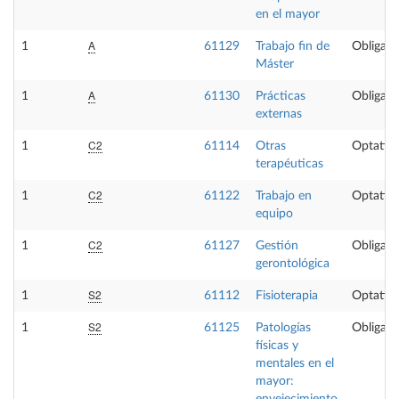
en el mayor
A
1
61129
Trabajo fin de
Obligato
Máster
A
1
61130
Prácticas
Obligato
externas
C2
1
61114
Otras
Optativ
terapéuticas
C2
1
61122
Trabajo en
Optativ
equipo
C2
1
61127
Gestión
Obligato
gerontológica
S2
1
61112
Fisioterapia
Optativ
S2
1
61125
Patologías
Obligato
físicas y
mentales en el
mayor: