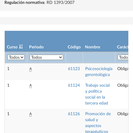
Regulación normativa
: RD 1393/2007
Curso
Periodo
Código
Nombre
Carácter
A
1
61123
Psicosociología
Obligato
gerontológica
A
1
61124
Trabajo social
Obligato
y política
social en la
tercera edad
A
1
61126
Promoción de
Obligato
salud y
aspectos
terapéuticos