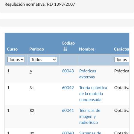
Regulación normativa
: RD 1393/2007
Código
Curso
Periodo
Nombre
Carácter
A
1
60043
Prácticas
Prácticas 
externas
S1
1
60042
Teoría cuántica
Optativa
de la materia
condensada
S2
1
60041
Técnicas de
Optativa
imagen y
radiofísica
S2
1
60040
Sistemas de
Optativa