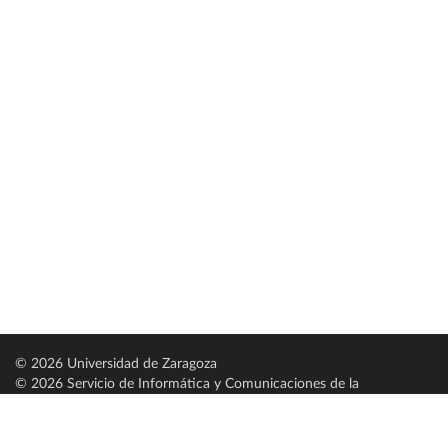
© 2026 Universidad de Zaragoza
© 2026 Servicio de Informática y Comunicaciones de la
Universidad de Zaragoza (
SICUZ
)
Universidad de Zaragoza
C/ Pedro Cerbuna, 12