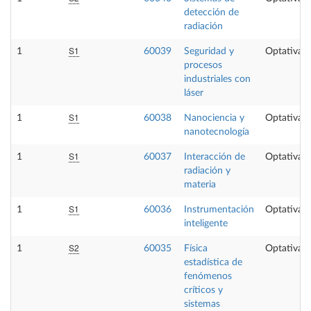
detección de
radiación
S1
1
60039
Seguridad y
Optativa
procesos
industriales con
láser
S1
1
60038
Nanociencia y
Optativa
nanotecnología
S1
1
60037
Interacción de
Optativa
radiación y
materia
S1
1
60036
Instrumentación
Optativa
inteligente
S2
1
60035
Física
Optativa
estadística de
fenómenos
críticos y
sistemas