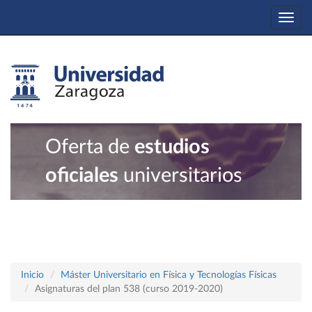
Togg
navi
Oferta de
estudios
oficiales
universitarios
Inicio
Máster Universitario en Física y Tecnologías Físicas
Asignaturas del plan 538 (curso 2019-2020)