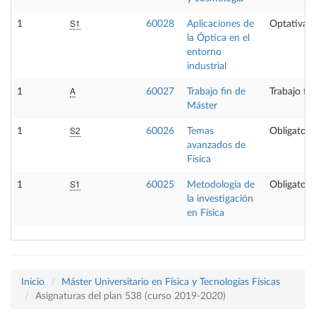
S1
1
60028
Aplicaciones de
Optativa
la Óptica en el
entorno
industrial
A
1
60027
Trabajo fin de
Trabajo fi
Máster
S2
1
60026
Temas
Obligatori
avanzados de
Física
S1
1
60025
Metodología de
Obligatori
la investigación
en Física
Inicio
Máster Universitario en Física y Tecnologías Físicas
Asignaturas del plan 538 (curso 2019-2020)