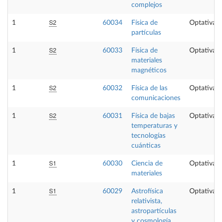
complejos
S2
1
60034
Física de
Optativa
partículas
S2
1
60033
Física de
Optativa
materiales
magnéticos
S2
1
60032
Física de las
Optativa
comunicaciones
S2
1
60031
Física de bajas
Optativa
temperaturas y
tecnologías
cuánticas
S1
1
60030
Ciencia de
Optativa
materiales
S1
1
60029
Astrofísica
Optativa
relativista,
astropartículas
y cosmología