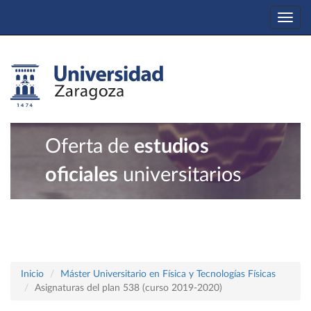
Togg
navi
Oferta de
estudios
oficiales
universitarios
Inicio
Máster Universitario en Física y Tecnologías Físicas
Asignaturas del plan 538 (curso 2019-2020)