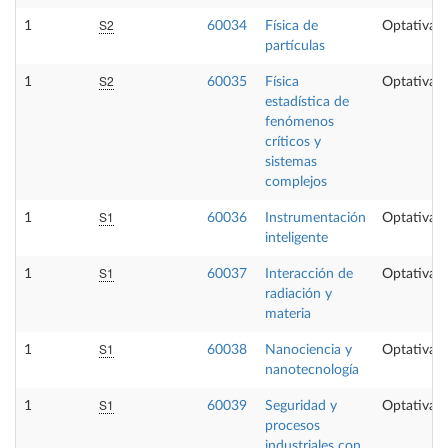
S2
1
60034
Física de
Optativa
partículas
S2
1
60035
Física
Optativa
estadística de
fenómenos
críticos y
sistemas
complejos
S1
1
60036
Instrumentación
Optativa
inteligente
S1
1
60037
Interacción de
Optativa
radiación y
materia
S1
1
60038
Nanociencia y
Optativa
nanotecnología
S1
1
60039
Seguridad y
Optativa
procesos
industriales con