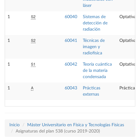
láser
S2
1
60040
Sistemas de
Optativa
detección de
radiación
S2
1
60041
Técnicas de
Optativa
imagen y
radiofísica
S1
1
60042
Teoría cuántica
Optativa
de la materia
condensada
A
1
60043
Prácticas
Prácticas 
externas
Inicio
Máster Universitario en Física y Tecnologías Físicas
Asignaturas del plan 538 (curso 2019-2020)