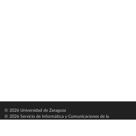
© 2026 Universidad de Zaragoza
© 2026 Servicio de Informática y Comunicaciones de la
Universidad de Zaragoza (
SICUZ
)
Universidad de Zaragoza
C/ Pedro Cerbuna, 12