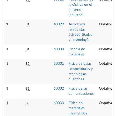
la Óptica en el
entorno
industrial
S1
1
60029
Astrofísica
Optativa
relativista,
astropartículas
y cosmología
S1
1
60030
Ciencia de
Optativa
materiales
S2
1
60031
Física de bajas
Optativa
temperaturas y
tecnologías
cuánticas
S2
1
60032
Física de las
Optativa
comunicaciones
S2
1
60033
Física de
Optativa
materiales
magnéticos