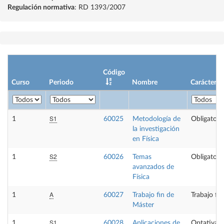
Regulación normativa
: RD 1393/2007
Código
Curso
Periodo
Nombre
Carácter
S1
1
60025
Metodología de
Obligatori
la investigación
en Física
S2
1
60026
Temas
Obligatori
avanzados de
Física
A
1
60027
Trabajo fin de
Trabajo fi
Máster
S1
1
60028
Aplicaciones de
Optativa