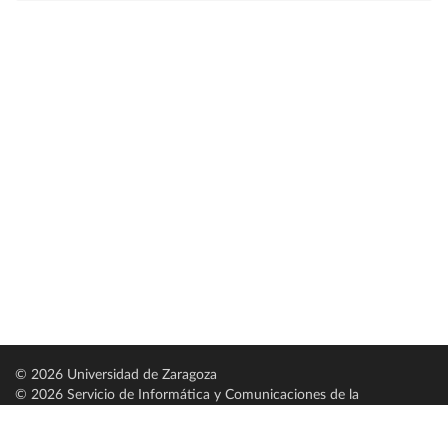
© 2026 Universidad de Zaragoza
© 2026 Servicio de Informática y Comunicaciones de la
Universidad de Zaragoza (
SICUZ
)
Universidad de Zaragoza