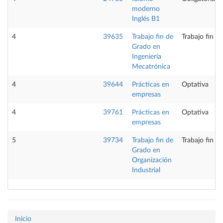
moderno
Inglés B1
4
39635
Trabajo fin de
Trabajo fin d
Grado en
Ingeniería
Mecatrónica
4
39644
Prácticas en
Optativa
empresas
4
39761
Prácticas en
Optativa
empresas
5
39734
Trabajo fin de
Trabajo fin d
Grado en
Organización
Industrial
Inicio