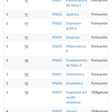
S1
1
39601
Fundamentos
Formación Bá
de física I
S1
1
39602
Química
Formación Bá
S1
1
39603
Expresión
Formación Bá
gráfica
S1
1
39604
Empresa
Formación Bá
S2
1
39605
Matemáticas
Formación Bá
II
S2
1
39606
Fundamentos
Formación Bá
de física II
S2
1
39607
Informática
Formación Bá
S2
1
39608
Estadística
Formación Bá
S2
1
39609
Ingeniería del
Obligatoria
medio
ambiente
4
24900
Idioma
Obligatoria