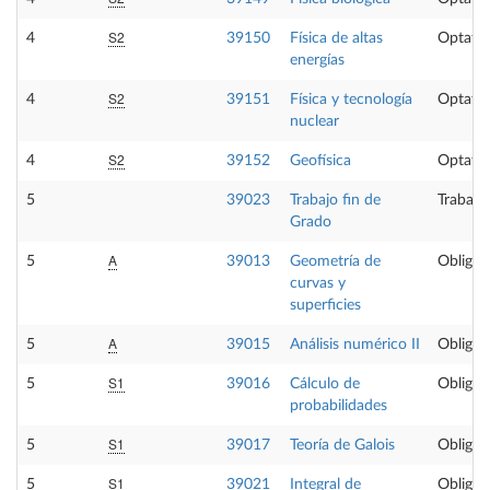
S2
4
39150
Física de altas
Optativ
energías
S2
4
39151
Física y tecnología
Optativ
nuclear
S2
4
39152
Geofísica
Optativ
5
39023
Trabajo fin de
Trabajo
Grado
A
5
39013
Geometría de
Obligat
curvas y
superficies
A
5
39015
Análisis numérico II
Obligat
S1
5
39016
Cálculo de
Obligat
probabilidades
S1
5
39017
Teoría de Galois
Obligat
S1
5
39021
Integral de
Obligat