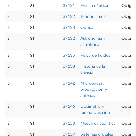
S1
3
39121
Física cuántica I
Obligat
S1
3
39122
Termodinámica
Obligat
S1
3
39123
Óptica
Obligat
S1
3
39132
Astronomía y
Optativ
astrofísica
S1
3
39135
Física de fluidos
Optativ
S1
3
39138
Historia de la
Optativ
ciencia
S1
3
39142
Microondas:
Optativ
propagación y
antenas
S1
3
39146
Dosimetría y
Optativ
radioprotección
S1
3
39153
Mecánica cuántica
Optativ
S1
3
39157
Sistemas digitales
Optativ