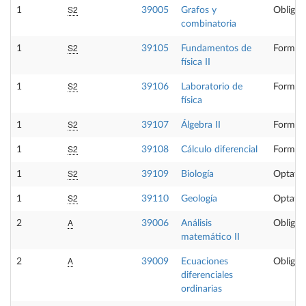
S2
1
39005
Grafos y
Obligat
combinatoria
S2
1
39105
Fundamentos de
Formaci
física II
S2
1
39106
Laboratorio de
Formaci
física
S2
1
39107
Álgebra II
Formaci
S2
1
39108
Cálculo diferencial
Formaci
S2
1
39109
Biología
Optativ
S2
1
39110
Geología
Optativ
A
2
39006
Análisis
Obligat
matemático II
A
2
39009
Ecuaciones
Obligat
diferenciales
ordinarias