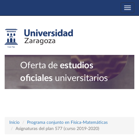
Togg
navi
Oferta de
estudios
oficiales
universitarios
Inicio
Programa conjunto en Física-Matemáticas
Asignaturas del plan 577 (curso 2019-2020)