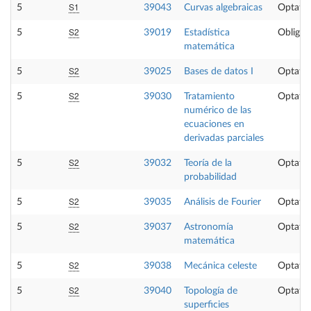
S1
5
39043
Curvas algebraicas
Optativ
S2
5
39019
Estadística
Obligat
matemática
S2
5
39025
Bases de datos I
Optativ
S2
5
39030
Tratamiento
Optativ
numérico de las
ecuaciones en
derivadas parciales
S2
5
39032
Teoría de la
Optativ
probabilidad
S2
5
39035
Análisis de Fourier
Optativ
S2
5
39037
Astronomía
Optativ
matemática
S2
5
39038
Mecánica celeste
Optativ
S2
5
39040
Topología de
Optativ
superficies