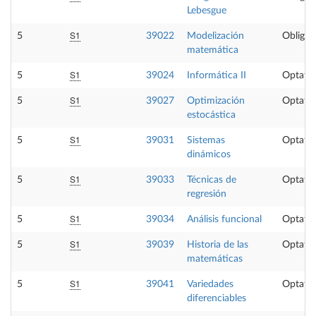
Lebesgue
S1
5
39022
Modelización
Obligat
matemática
S1
5
39024
Informática II
Optativ
S1
5
39027
Optimización
Optativ
estocástica
S1
5
39031
Sistemas
Optativ
dinámicos
S1
5
39033
Técnicas de
Optativ
regresión
S1
5
39034
Análisis funcional
Optativ
S1
5
39039
Historia de las
Optativ
matemáticas
S1
5
39041
Variedades
Optativ
diferenciables