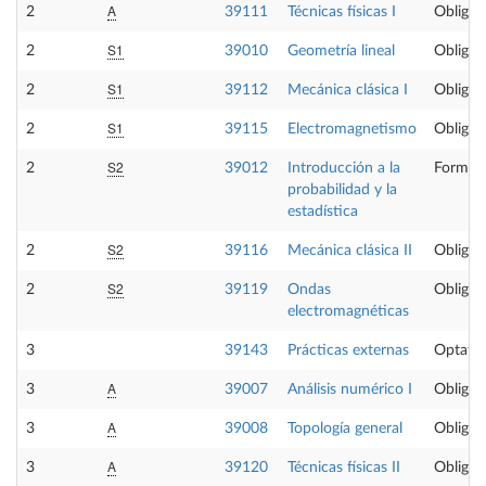
A
2
39111
Técnicas físicas I
Obligat
S1
2
39010
Geometría lineal
Obligat
S1
2
39112
Mecánica clásica I
Obligat
S1
2
39115
Electromagnetismo
Obligat
S2
2
39012
Introducción a la
Formaci
probabilidad y la
estadística
S2
2
39116
Mecánica clásica II
Obligat
S2
2
39119
Ondas
Obligat
electromagnéticas
3
39143
Prácticas externas
Optativ
A
3
39007
Análisis numérico I
Obligat
A
3
39008
Topología general
Obligat
A
3
39120
Técnicas físicas II
Obligat