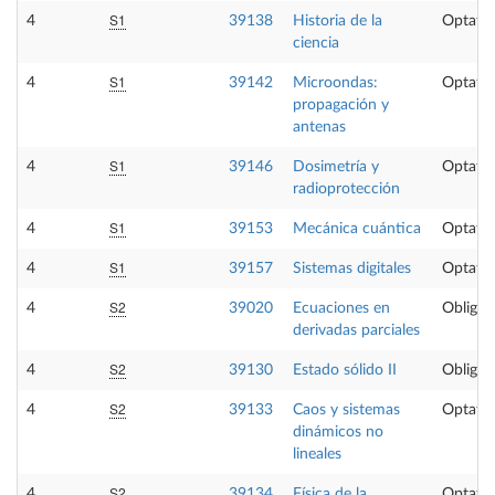
S1
4
39138
Historia de la
Optativ
ciencia
S1
4
39142
Microondas:
Optativ
propagación y
antenas
S1
4
39146
Dosimetría y
Optativ
radioprotección
S1
4
39153
Mecánica cuántica
Optativ
S1
4
39157
Sistemas digitales
Optativ
S2
4
39020
Ecuaciones en
Obligat
derivadas parciales
S2
4
39130
Estado sólido II
Obligat
S2
4
39133
Caos y sistemas
Optativ
dinámicos no
lineales
S2
4
39134
Física de la
Optativ