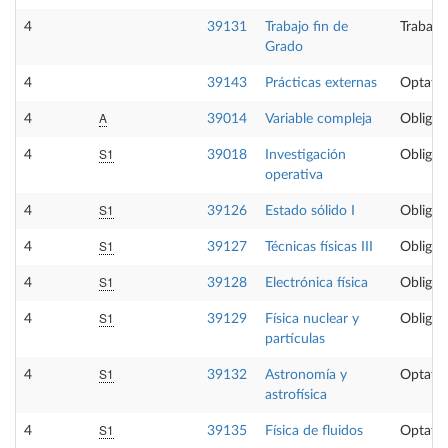
4
39131
Trabajo fin de
Trabajo
Grado
4
39143
Prácticas externas
Optativ
A
4
39014
Variable compleja
Obligat
S1
4
39018
Investigación
Obligat
operativa
S1
4
39126
Estado sólido I
Obligat
S1
4
39127
Técnicas físicas III
Obligat
S1
4
39128
Electrónica física
Obligat
S1
4
39129
Física nuclear y
Obligat
partículas
S1
4
39132
Astronomía y
Optativ
astrofísica
S1
4
39135
Física de fluidos
Optativ