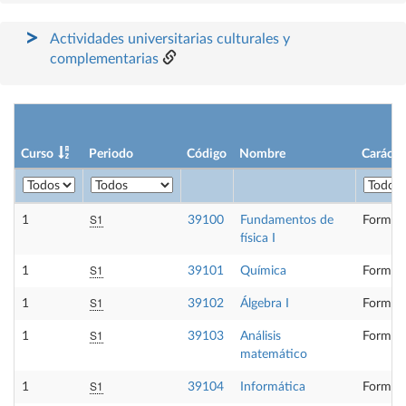
Actividades universitarias culturales y
complementarias
Curso
Periodo
Código
Nombre
Carácte
S1
1
39100
Fundamentos de
Formaci
física I
S1
1
39101
Química
Formaci
S1
1
39102
Álgebra I
Formaci
S1
1
39103
Análisis
Formaci
matemático
S1
1
39104
Informática
Formaci