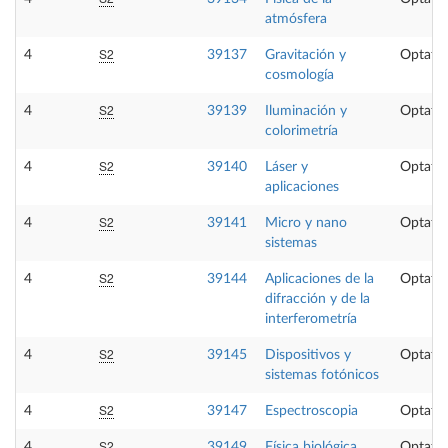
atmósfera
S2
4
39137
Gravitación y
Optativ
cosmología
S2
4
39139
Iluminación y
Optativ
colorimetría
S2
4
39140
Láser y
Optativ
aplicaciones
S2
4
39141
Micro y nano
Optativ
sistemas
S2
4
39144
Aplicaciones de la
Optativ
difracción y de la
interferometría
S2
4
39145
Dispositivos y
Optativ
sistemas fotónicos
S2
4
39147
Espectroscopia
Optativ
S2
4
39149
Física biológica
Optativ