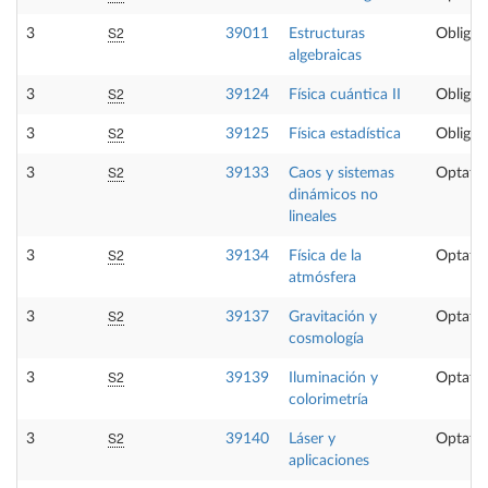
S2
3
39011
Estructuras
Obligat
algebraicas
S2
3
39124
Física cuántica II
Obligat
S2
3
39125
Física estadística
Obligat
S2
3
39133
Caos y sistemas
Optativ
dinámicos no
lineales
S2
3
39134
Física de la
Optativ
atmósfera
S2
3
39137
Gravitación y
Optativ
cosmología
S2
3
39139
Iluminación y
Optativ
colorimetría
S2
3
39140
Láser y
Optativ
aplicaciones