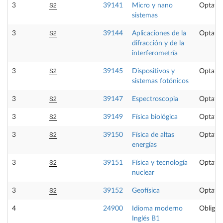
S2
3
39141
Micro y nano
Optativ
sistemas
S2
3
39144
Aplicaciones de la
Optativ
difracción y de la
interferometría
S2
3
39145
Dispositivos y
Optativ
sistemas fotónicos
S2
3
39147
Espectroscopia
Optativ
S2
3
39149
Física biológica
Optativ
S2
3
39150
Física de altas
Optativ
energías
S2
3
39151
Física y tecnología
Optativ
nuclear
S2
3
39152
Geofísica
Optativ
4
24900
Idioma moderno
Obligat
Inglés B1