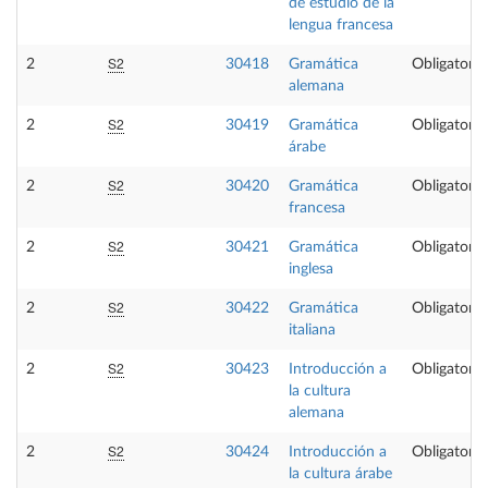
de estudio de la
lengua francesa
S2
2
30418
Gramática
Obligatoria
alemana
S2
2
30419
Gramática
Obligatoria
árabe
S2
2
30420
Gramática
Obligatoria
francesa
S2
2
30421
Gramática
Obligatoria
inglesa
S2
2
30422
Gramática
Obligatoria
italiana
S2
2
30423
Introducción a
Obligatoria
la cultura
alemana
S2
2
30424
Introducción a
Obligatoria
la cultura árabe