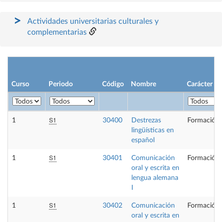
Actividades universitarias culturales y
complementarias
Curso
Periodo
Código
Nombre
Carácter
S1
1
30400
Destrezas
Formación 
lingüísticas en
español
S1
1
30401
Comunicación
Formación 
oral y escrita en
lengua alemana
I
S1
1
30402
Comunicación
Formación 
oral y escrita en