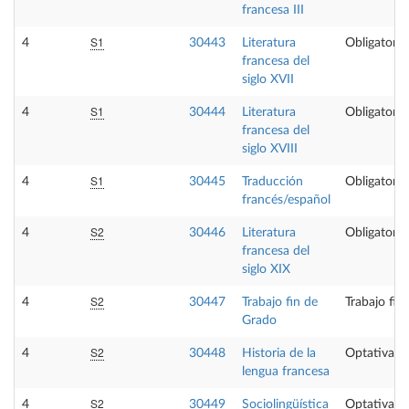
francesa III
S1
4
30443
Literatura
Obligatoria
francesa del
siglo XVII
S1
4
30444
Literatura
Obligatoria
francesa del
siglo XVIII
S1
4
30445
Traducción
Obligatoria
francés/español
S2
4
30446
Literatura
Obligatoria
francesa del
siglo XIX
S2
4
30447
Trabajo fin de
Trabajo fin
Grado
S2
4
30448
Historia de la
Optativa
lengua francesa
S2
4
30449
Sociolingüística
Optativa