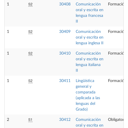
S2
1
30408
Comunicación
Formación 
oral y escrita en
lengua francesa
II
S2
1
30409
Comunicación
Formación 
oral y escrita en
lengua inglesa II
S2
1
30410
Comunicación
Formación 
oral y escrita en
lengua italiana
II
S2
1
30411
Lingüística
Formación 
general y
comparada
(aplicada a las
lenguas del
Grado)
S1
2
30412
Comunicación
Obligatoria
oral y escrita en