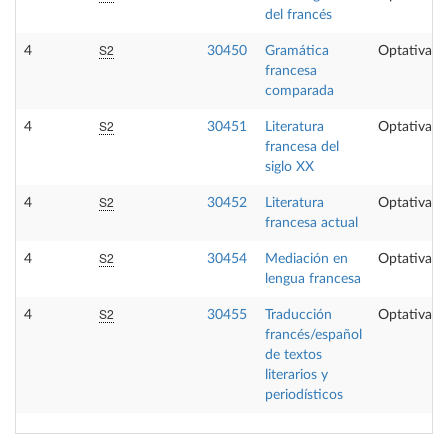
del francés
S2
4
30450
Gramática
Optativa
francesa
comparada
S2
4
30451
Literatura
Optativa
francesa del
siglo XX
S2
4
30452
Literatura
Optativa
francesa actual
S2
4
30454
Mediación en
Optativa
lengua francesa
S2
4
30455
Traducción
Optativa
francés/español
de textos
literarios y
periodísticos