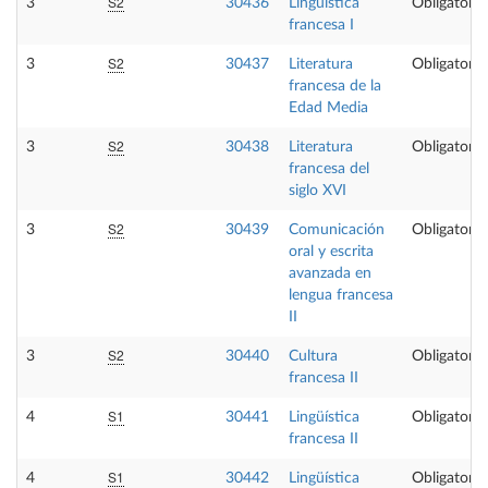
S2
3
30436
Lingüística
Obligatoria
francesa I
S2
3
30437
Literatura
Obligatoria
francesa de la
Edad Media
S2
3
30438
Literatura
Obligatoria
francesa del
siglo XVI
S2
3
30439
Comunicación
Obligatoria
oral y escrita
avanzada en
lengua francesa
II
S2
3
30440
Cultura
Obligatoria
francesa II
S1
4
30441
Lingüística
Obligatoria
francesa II
S1
4
30442
Lingüística
Obligatoria