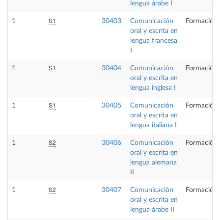
lengua árabe I
S1
1
30403
Comunicación
Formación 
oral y escrita en
lengua francesa
I
S1
1
30404
Comunicación
Formación 
oral y escrita en
lengua inglesa I
S1
1
30405
Comunicación
Formación 
oral y escrita en
lengua italiana I
S2
1
30406
Comunicación
Formación 
oral y escrita en
lengua alemana
II
S2
1
30407
Comunicación
Formación 
oral y escrita en
lengua árabe II