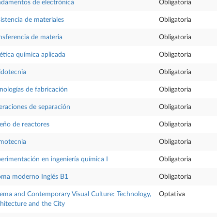
damentos de electrónica
Obligatoria
istencia de materiales
Obligatoria
nsferencia de materia
Obligatoria
ética química aplicada
Obligatoria
idotecnia
Obligatoria
nologías de fabricación
Obligatoria
raciones de separación
Obligatoria
eño de reactores
Obligatoria
motecnia
Obligatoria
erimentación en ingeniería química I
Obligatoria
oma moderno Inglés B1
Obligatoria
ema and Contemporary Visual Culture: Technology,
Optativa
hitecture and the City