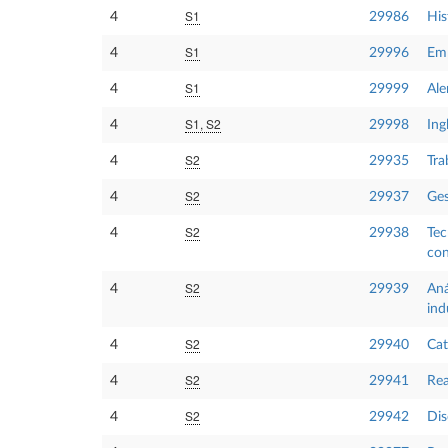
S1
4
29986
His
S1
4
29996
Emp
S1
4
29999
Ale
S1, S2
4
29998
Ing
S2
4
29935
Tra
S2
4
29937
Ges
S2
4
29938
Tec
co
S2
4
29939
Aná
ind
S2
4
29940
Cat
S2
4
29941
Rea
S2
4
29942
Dis