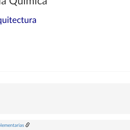
ía Química
quitectura
plementarias