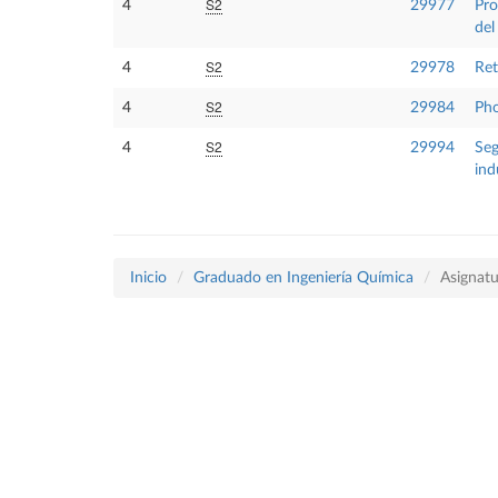
S2
4
29977
Pro
del
S2
4
29978
Ret
S2
4
29984
Pho
S2
4
29994
Seg
ind
Inicio
Graduado en Ingeniería Química
Asignatu