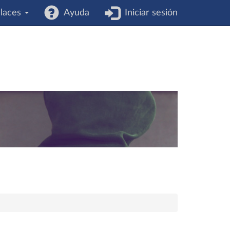
laces
Ayuda
Iniciar sesión