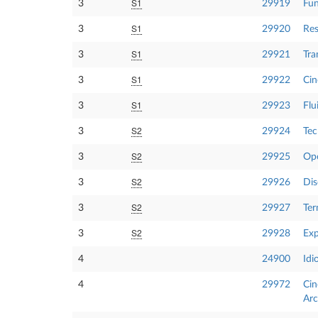
S1
3
29919
Fun
S1
3
29920
Res
S1
3
29921
Tra
S1
3
29922
Cin
S1
3
29923
Flu
S2
3
29924
Tec
S2
3
29925
Ope
S2
3
29926
Dis
S2
3
29927
Ter
S2
3
29928
Exp
4
24900
Idi
4
29972
Cin
Arc