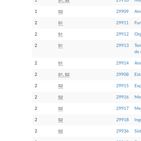
1
29910
Mat
S2
1
29909
Amp
S1
2
29911
Fun
S1
2
29912
Org
S1
2
29913
Ter
de 
S1
2
29914
Amp
S1, S2
2
29908
Est
S2
2
29915
Exp
S2
2
29916
Me
S2
2
29917
Mec
S2
2
29918
Ing
S2
2
29936
Sis