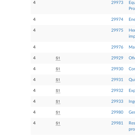
4
29973
Equ
Pro
4
29974
Ene
4
29975
Her
imp
4
29976
Man
S1
4
29929
Ofi
S1
4
29930
Con
S1
4
29931
Quí
S1
4
29932
Exp
S1
4
29933
Ing
S1
4
29980
Ges
S1
4
29981
Res
pro