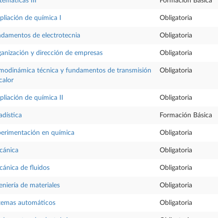
emáticas III
Formación Básica
liación de química I
Obligatoria
damentos de electrotecnia
Obligatoria
anización y dirección de empresas
Obligatoria
modinámica técnica y fundamentos de transmisión
Obligatoria
calor
liación de química II
Obligatoria
adística
Formación Básica
erimentación en química
Obligatoria
cánica
Obligatoria
ánica de fluidos
Obligatoria
eniería de materiales
Obligatoria
temas automáticos
Obligatoria