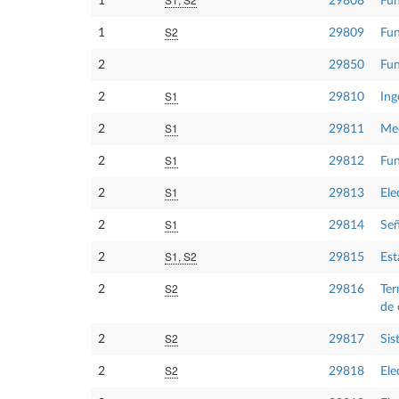
1
29808
Fun
S2
1
29809
Fun
2
29850
Fun
S1
2
29810
Ing
S1
2
29811
Me
S1
2
29812
Fun
S1
2
29813
Ele
S1
2
29814
Señ
S1, S2
2
29815
Est
S2
2
29816
Ter
de 
S2
2
29817
Sis
S2
2
29818
Ele