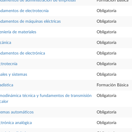
damentos de administración de empresas
Formación Básica
damentos de electrotecnia
Obligatoria
damentos de máquinas eléctricas
Obligatoria
eniería de materiales
Obligatoria
cánica
Obligatoria
damentos de electrónica
Obligatoria
ctrotecnia
Obligatoria
ales y sistemas
Obligatoria
adística
Formación Básica
modinámica técnica y fundamentos de transmisión
Obligatoria
calor
temas automáticos
Obligatoria
ctrónica analógica
Obligatoria