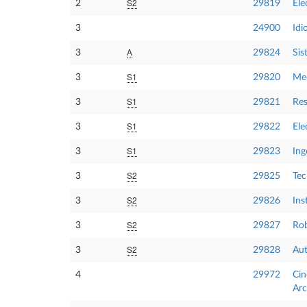
S2
2
29819
Ele
3
24900
Idi
A
3
29824
Sis
S1
3
29820
Mec
S1
3
29821
Res
S1
3
29822
Ele
S1
3
29823
Ing
S2
3
29825
Tec
S2
3
29826
Ins
S2
3
29827
Rob
S2
3
29828
Aut
4
29972
Cin
Arc