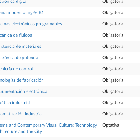
ctrónica digital
Obligatoria
oma moderno Inglés B1
Obligatoria
temas electrónicos programables
Obligatoria
ánica de fluidos
Obligatoria
istencia de materiales
Obligatoria
ctrónica de potencia
Obligatoria
eniería de control
Obligatoria
nologías de fabricación
Obligatoria
trumentación electrónica
Obligatoria
ótica industrial
Obligatoria
omatización industrial
Obligatoria
ema and Contemporary Visual Culture: Technology,
Optativa
hitecture and the City