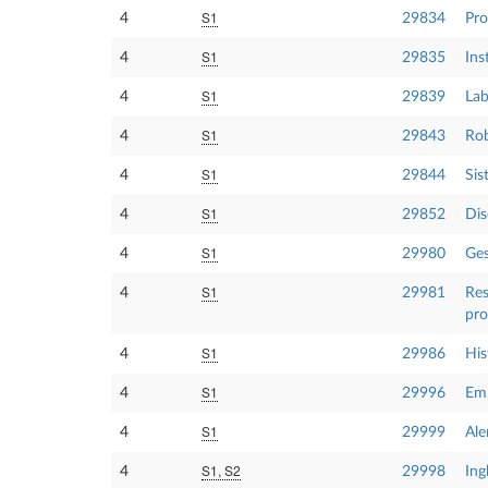
S1
4
29834
Pro
S1
4
29835
Ins
S1
4
29839
Lab
S1
4
29843
Ro
S1
4
29844
Sis
S1
4
29852
Dis
S1
4
29980
Ges
S1
4
29981
Res
pro
S1
4
29986
His
S1
4
29996
Emp
S1
4
29999
Ale
S1, S2
4
29998
Ing