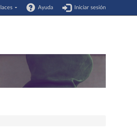
laces
Ayuda
Iniciar sesión