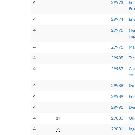
4
29973
Equ
Pro
4
29974
Ene
4
29975
Her
imp
4
29976
Man
4
29985
Téc
4
29987
Com
en 
4
29988
Doc
4
29989
Ene
4
29991
Des
S1
4
29830
Ofi
S1
4
29831
Ing