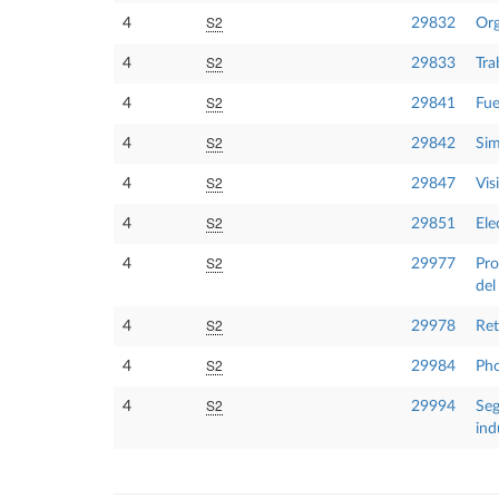
S2
4
29832
Org
S2
4
29833
Tra
S2
4
29841
Fue
S2
4
29842
Sim
S2
4
29847
Vis
S2
4
29851
Ele
S2
4
29977
Pro
del
S2
4
29978
Ret
S2
4
29984
Pho
S2
4
29994
Seg
ind