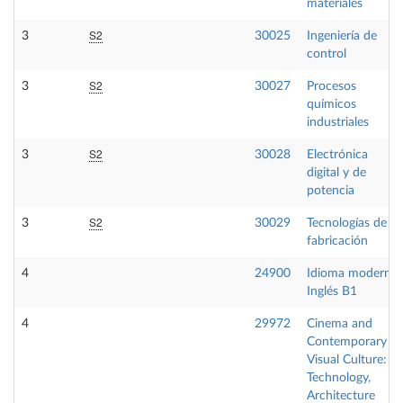
materiales
S2
3
30025
Ingeniería de
control
S2
3
30027
Procesos
químicos
industriales
S2
3
30028
Electrónica
digital y de
potencia
S2
3
30029
Tecnologías de
fabricación
4
24900
Idioma moderno
Inglés B1
4
29972
Cinema and
Contemporary
Visual Culture:
Technology,
Architecture