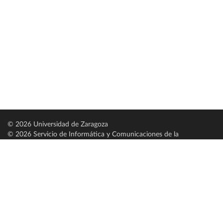
© 2026 Universidad de Zaragoza
© 2026 Servicio de Informática y Comunicaciones de la
Universidad de Zaragoza (
SICUZ
)
Universidad de Zaragoza
C/ Pedro Cerbuna, 12
ES-50009 Zaragoza
España / Spain
Tel: +34 976761000
ciu@unizar.es
Q-5018001-G