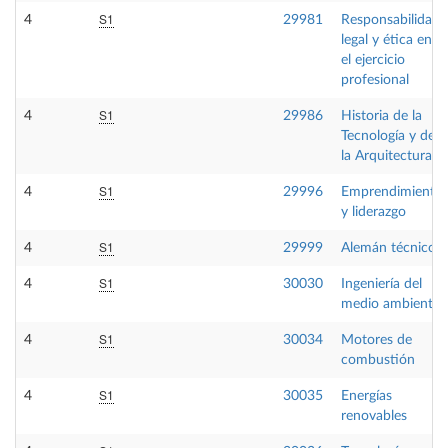
S1
4
29981
Responsabilidad
legal y ética en
el ejercicio
profesional
S1
4
29986
Historia de la
Tecnología y de
la Arquitectura
S1
4
29996
Emprendimiento
y liderazgo
S1
4
29999
Alemán técnico
S1
4
30030
Ingeniería del
medio ambiente
S1
4
30034
Motores de
combustión
S1
4
30035
Energías
renovables