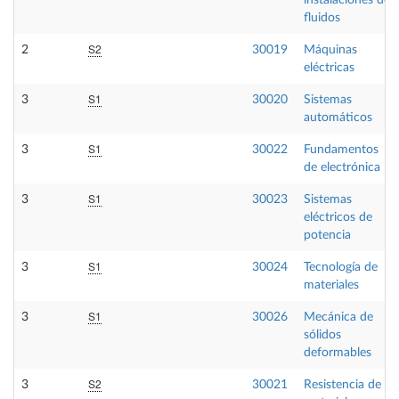
instalaciones de
fluidos
S2
2
30019
Máquinas
eléctricas
S1
3
30020
Sistemas
automáticos
S1
3
30022
Fundamentos
de electrónica
S1
3
30023
Sistemas
eléctricos de
potencia
S1
3
30024
Tecnología de
materiales
S1
3
30026
Mecánica de
sólidos
deformables
S2
3
30021
Resistencia de