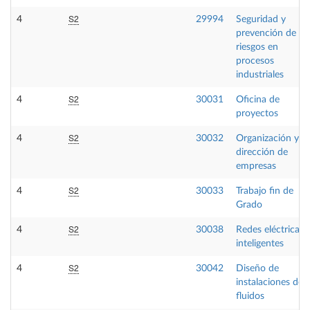
S2
4
29994
Seguridad y
prevención de
riesgos en
procesos
industriales
S2
4
30031
Oficina de
proyectos
S2
4
30032
Organización y
dirección de
empresas
S2
4
30033
Trabajo fin de
Grado
S2
4
30038
Redes eléctricas
inteligentes
S2
4
30042
Diseño de
instalaciones de
fluidos