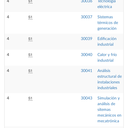
S1
4
30036
Tecnología
eléctrica
S1
4
30037
Sistemas
térmicos de
generación
S1
4
30039
Edificación
industrial
S1
4
30040
Calor y frío
industrial
S1
4
30041
Análisis
estructural de
instalaciones
industriales
S1
4
30043
Simulación y
análisis de
sitemas
mecánicos en
mecatrónica