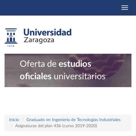
Togg
navi
Oferta de
estudios
oficiales
universitarios
Inicio
Graduado en Ingeniería de Tecnologías Industriales
Asignaturas del plan 436 (curso 2019-2020)