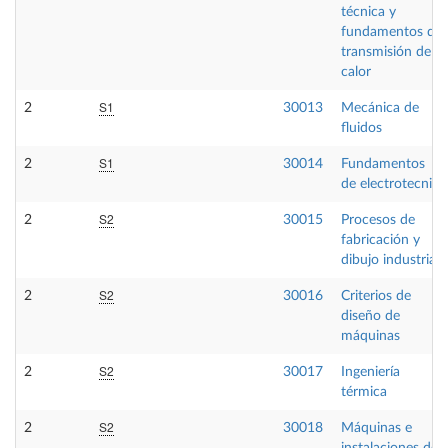
técnica y
fundamentos de
transmisión de
calor
S1
2
30013
Mecánica de
fluidos
S1
2
30014
Fundamentos
de electrotecnia
S2
2
30015
Procesos de
fabricación y
dibujo industrial
S2
2
30016
Criterios de
diseño de
máquinas
S2
2
30017
Ingeniería
térmica
S2
2
30018
Máquinas e