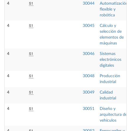
S1
4
30044
Automatización
flexible y
robótica
S1
4
30045
Cálculo y
selección de
elementos de
máquinas
S1
4
30046
Sistemas
electrónicos
digitales
S1
4
30048
Producción
industrial
S1
4
30049
Calidad
industrial
S1
4
30051
Diseño y
arquitectura de
vehículos
S1