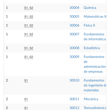
S1, S2
1
30004
Química
S1, S2
1
30005
Matemáticas III
S1, S2
1
30006
Física II
S1, S2
1
30007
Fundamentos
de informática
S1, S2
1
30008
Estadística
S1, S2
1
30009
Fundamentos
de
administración
de empresas
S1
2
30010
Fundamentos
de ingeniería de
materiales
S1
2
30011
Mecánica
S1
2
30012
Termodinámica