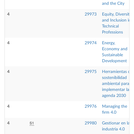
and the City
4
29973
Equity, Diversity
and Inclusion in
Technical
Professions
4
29974
Energy,
Economy and
Sustainable
Development
4
29975
Herramientas de
sostenibilidad
ambiental para
implementar la
agenda 2030
4
29976
Managing the
firm 4.0
S1
4
29980
Gestionar en la
industria 4.0