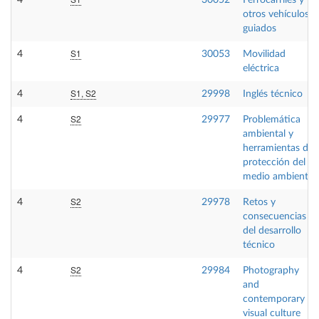
4
30052
Ferrocarriles y
otros vehículos
guiados
S1
4
30053
Movilidad
eléctrica
S1, S2
4
29998
Inglés técnico
S2
4
29977
Problemática
ambiental y
herramientas de
protección del
medio ambiente
S2
4
29978
Retos y
consecuencias
del desarrollo
técnico
S2
4
29984
Photography
and
contemporary
visual culture