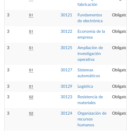
fabricación
S1
3
30121
Fundamentos
Obligatori
de electrónica
S1
3
30122
Economía de la
Obligatori
empresa
S1
3
30125
Ampliación de
Obligatori
investigación
operativa
S1
3
30127
Sistemas
Obligatori
automáticos
S1
3
30129
Logística
Obligatori
S2
3
30123
Resistencia de
Obligatori
materiales
S2
3
30124
Organización de
Obligatori
recursos
humanos