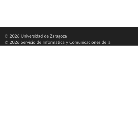
© 2026 Universidad de Zaragoza
© 2026 Servicio de Informática y Comunicaciones de la
Universidad de Zaragoza (
SICUZ
)
Universidad de Zaragoza
C/ Pedro Cerbuna, 12
ES-50009 Zaragoza
España / Spain
Tel: +34 976761000
ciu@unizar.es
Q-5018001-G
Servido por nodo: estudios
Aviso legal
|
Condiciones generales de uso
|
Política de privacidad