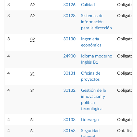
S2
3
30126
Calidad
Obligatori
S2
3
30128
Sistemas de
Obligatori
información
para la dirección
S2
3
30130
Ingeniería
Obligatori
económica
4
24900
Idioma moderno
Obligatori
Inglés B1
S1
4
30131
Oficina de
Obligatori
proyectos
S1
4
30132
Gestión de la
Obligatori
innovación y
política
tecnológica
S1
4
30133
Liderazgo
Obligatori
S1
4
30163
Seguridad
Optativa