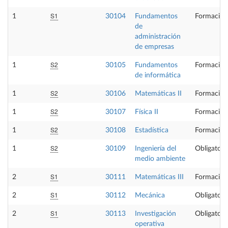
S1
1
30104
Fundamentos
Formación
de
administración
de empresas
S2
1
30105
Fundamentos
Formación
de informática
S2
1
30106
Matemáticas II
Formación
S2
1
30107
Física II
Formación
S2
1
30108
Estadística
Formación
S2
1
30109
Ingeniería del
Obligatori
medio ambiente
S1
2
30111
Matemáticas III
Formación
S1
2
30112
Mecánica
Obligatori
S1
2
30113
Investigación
Obligatori
operativa