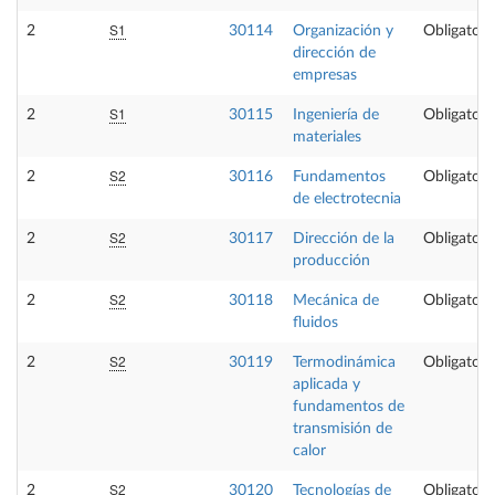
S1
2
30114
Organización y
Obligatori
dirección de
empresas
S1
2
30115
Ingeniería de
Obligatori
materiales
S2
2
30116
Fundamentos
Obligatori
de electrotecnia
S2
2
30117
Dirección de la
Obligatori
producción
S2
2
30118
Mecánica de
Obligatori
fluidos
S2
2
30119
Termodinámica
Obligatori
aplicada y
fundamentos de
transmisión de
calor
S2
2
30120
Tecnologías de
Obligatori