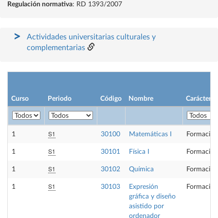
Regulación normativa
: RD 1393/2007
Actividades universitarias culturales y
complementarias
Curso
Periodo
Código
Nombre
Carácter
S1
1
30100
Matemáticas I
Formación
S1
1
30101
Física I
Formación
S1
1
30102
Química
Formación
S1
1
30103
Expresión
Formación
gráfica y diseño
asistido por
ordenador