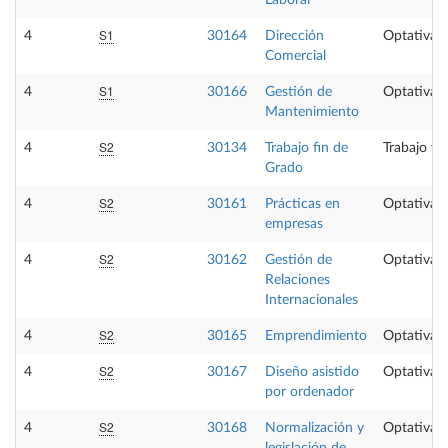
Laboral
S1
4
30164
Dirección
Optativa
Comercial
S1
4
30166
Gestión de
Optativa
Mantenimiento
S2
4
30134
Trabajo fin de
Trabajo fi
Grado
S2
4
30161
Prácticas en
Optativa
empresas
S2
4
30162
Gestión de
Optativa
Relaciones
Internacionales
S2
4
30165
Emprendimiento
Optativa
S2
4
30167
Diseño asistido
Optativa
por ordenador
S2
4
30168
Normalización y
Optativa