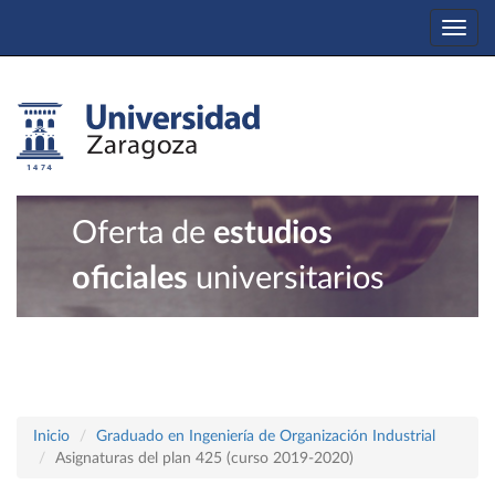
Togg
navi
Oferta de
estudios
oficiales
universitarios
Inicio
Graduado en Ingeniería de Organización Industrial
Asignaturas del plan 425 (curso 2019-2020)