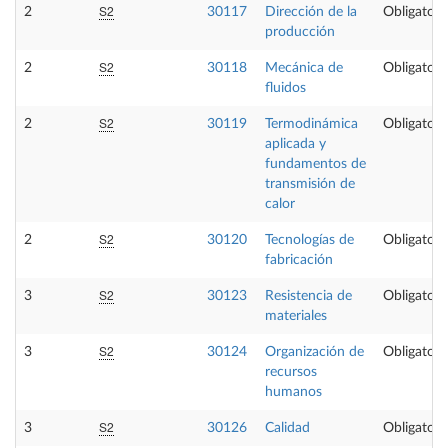
S2
2
30117
Dirección de la
Obligatori
producción
S2
2
30118
Mecánica de
Obligatori
fluidos
S2
2
30119
Termodinámica
Obligatori
aplicada y
fundamentos de
transmisión de
calor
S2
2
30120
Tecnologías de
Obligatori
fabricación
S2
3
30123
Resistencia de
Obligatori
materiales
S2
3
30124
Organización de
Obligatori
recursos
humanos
S2
3
30126
Calidad
Obligatori