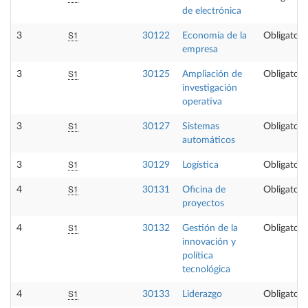
de electrónica
S1
3
30122
Economía de la
Obligatori
empresa
S1
3
30125
Ampliación de
Obligatori
investigación
operativa
S1
3
30127
Sistemas
Obligatori
automáticos
S1
3
30129
Logística
Obligatori
S1
4
30131
Oficina de
Obligatori
proyectos
S1
4
30132
Gestión de la
Obligatori
innovación y
política
tecnológica
S1
4
30133
Liderazgo
Obligatori