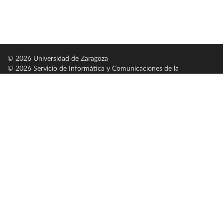
© 2026 Universidad de Zaragoza
© 2026 Servicio de Informática y Comunicaciones de la
Universidad de Zaragoza (
SICUZ
)
Universidad de Zaragoza
C/ Pedro Cerbuna, 12
ES-50009 Zaragoza
España / Spain
Tel: +34 976761000
ciu@unizar.es
Q-5018001-G
Servido por nodo: estudios
Aviso legal
|
Condiciones generales de uso
|
Política de privacidad