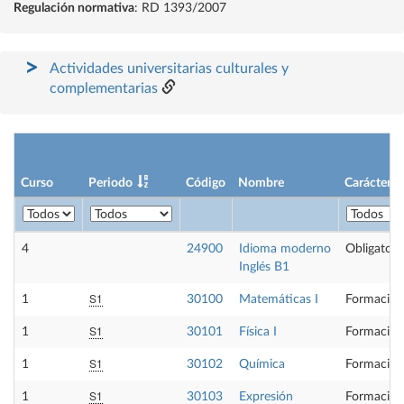
Regulación normativa
: RD 1393/2007
Actividades universitarias culturales y
complementarias
Curso
Periodo
Código
Nombre
Carácter
4
24900
Idioma moderno
Obligatori
Inglés B1
S1
1
30100
Matemáticas I
Formación
S1
1
30101
Física I
Formación
S1
1
30102
Química
Formación
S1
1
30103
Expresión
Formación