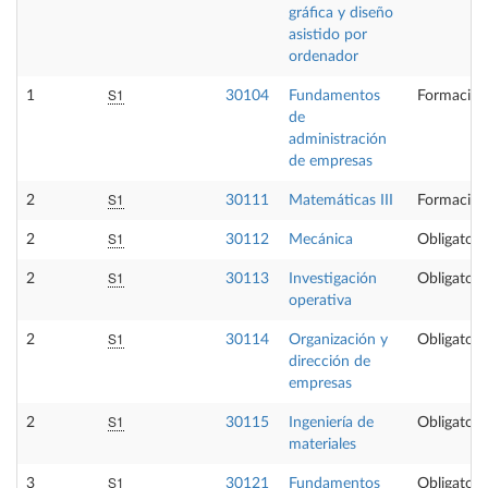
gráfica y diseño
asistido por
ordenador
S1
1
30104
Fundamentos
Formación
de
administración
de empresas
S1
2
30111
Matemáticas III
Formación
S1
2
30112
Mecánica
Obligatori
S1
2
30113
Investigación
Obligatori
operativa
S1
2
30114
Organización y
Obligatori
dirección de
empresas
S1
2
30115
Ingeniería de
Obligatori
materiales
S1
3
30121
Fundamentos
Obligatori