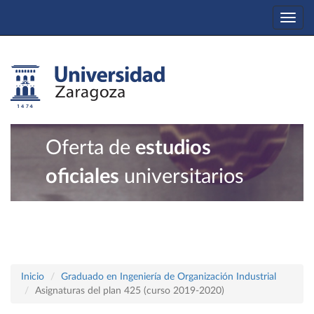
Togg
navi
Oferta de
estudios
oficiales
universitarios
Inicio
Graduado en Ingeniería de Organización Industrial
Asignaturas del plan 425 (curso 2019-2020)