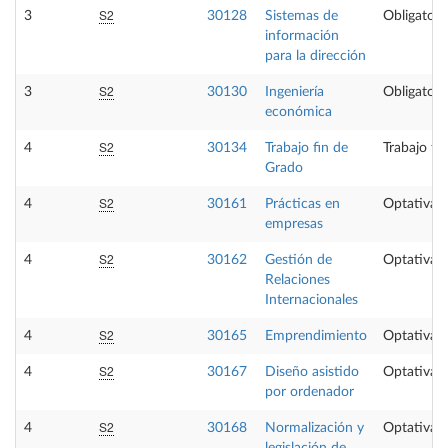
S2
3
30128
Sistemas de
Obligatori
información
para la dirección
S2
3
30130
Ingeniería
Obligatori
económica
S2
4
30134
Trabajo fin de
Trabajo fi
Grado
S2
4
30161
Prácticas en
Optativa
empresas
S2
4
30162
Gestión de
Optativa
Relaciones
Internacionales
S2
4
30165
Emprendimiento
Optativa
S2
4
30167
Diseño asistido
Optativa
por ordenador
S2
4
30168
Normalización y
Optativa