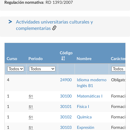
Regulación normativa
: RD 1393/2007
Actividades universitarias culturales y
complementarias
Código
Curso
Periodo
Nombre
Carácter
4
24900
Idioma moderno
Obligatori
Inglés B1
S1
1
30100
Matemáticas I
Formación
S1
1
30101
Física I
Formación
S1
1
30102
Química
Formación
S1
1
30103
Expresión
Formación