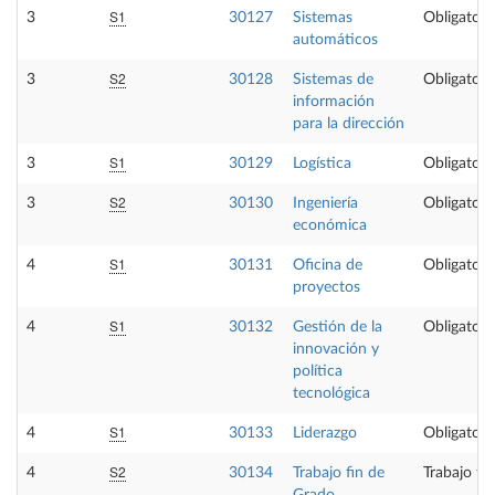
S1
3
30127
Sistemas
Obligatori
automáticos
S2
3
30128
Sistemas de
Obligatori
información
para la dirección
S1
3
30129
Logística
Obligatori
S2
3
30130
Ingeniería
Obligatori
económica
S1
4
30131
Oficina de
Obligatori
proyectos
S1
4
30132
Gestión de la
Obligatori
innovación y
política
tecnológica
S1
4
30133
Liderazgo
Obligatori
S2
4
30134
Trabajo fin de
Trabajo fi