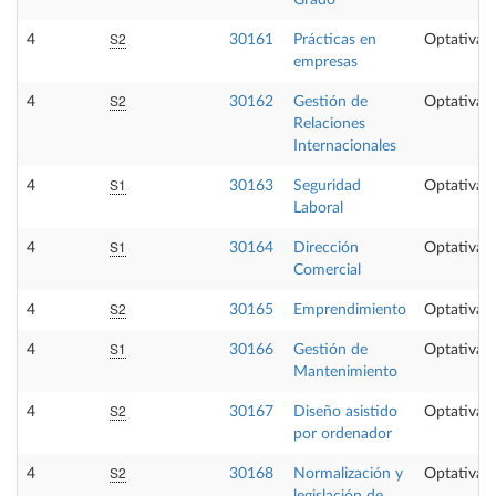
Grado
S2
4
30161
Prácticas en
Optativa
empresas
S2
4
30162
Gestión de
Optativa
Relaciones
Internacionales
S1
4
30163
Seguridad
Optativa
Laboral
S1
4
30164
Dirección
Optativa
Comercial
S2
4
30165
Emprendimiento
Optativa
S1
4
30166
Gestión de
Optativa
Mantenimiento
S2
4
30167
Diseño asistido
Optativa
por ordenador
S2
4
30168
Normalización y
Optativa