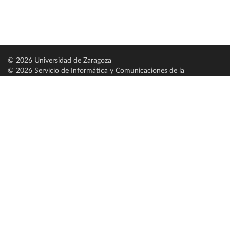
© 2026 Universidad de Zaragoza
© 2026 Servicio de Informática y Comunicaciones de la
Universidad de Zaragoza (
SICUZ
)
Universidad de Zaragoza
C/ Pedro Cerbuna, 12
ES-50009 Zaragoza
España / Spain
Tel: +34 976761000
ciu@unizar.es
Q-5018001-G
Servido por nodo: estudios
Aviso legal
|
Condiciones generales de uso
|
Política de privacidad