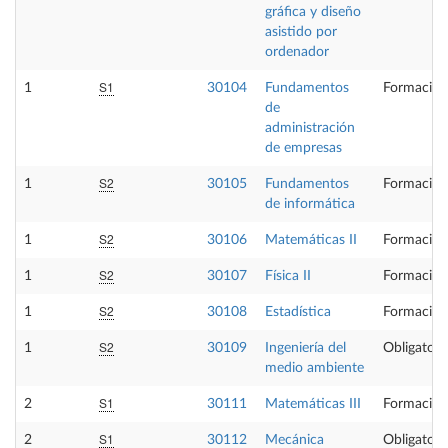
gráfica y diseño
asistido por
ordenador
S1
1
30104
Fundamentos
Formación
de
administración
de empresas
S2
1
30105
Fundamentos
Formación
de informática
S2
1
30106
Matemáticas II
Formación
S2
1
30107
Física II
Formación
S2
1
30108
Estadística
Formación
S2
1
30109
Ingeniería del
Obligatori
medio ambiente
S1
2
30111
Matemáticas III
Formación
S1
2
30112
Mecánica
Obligatori