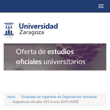
Togg
navi
Oferta de
estudios
oficiales
universitarios
Inicio
Graduado en Ingeniería de Organización Industrial
Asignaturas del plan 425 (curso 2019-2020)