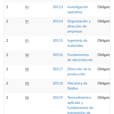
S1
2
30113
Investigación
Obligatori
operativa
S1
2
30114
Organización y
Obligatori
dirección de
empresas
S1
2
30115
Ingeniería de
Obligatori
materiales
S2
2
30116
Fundamentos
Obligatori
de electrotecnia
S2
2
30117
Dirección de la
Obligatori
producción
S2
2
30118
Mecánica de
Obligatori
fluidos
S2
2
30119
Termodinámica
Obligatori
aplicada y
fundamentos de
transmisión de