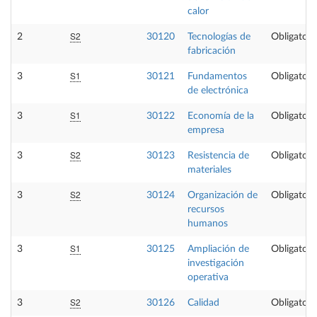
calor
S2
2
30120
Tecnologías de
Obligatori
fabricación
S1
3
30121
Fundamentos
Obligatori
de electrónica
S1
3
30122
Economía de la
Obligatori
empresa
S2
3
30123
Resistencia de
Obligatori
materiales
S2
3
30124
Organización de
Obligatori
recursos
humanos
S1
3
30125
Ampliación de
Obligatori
investigación
operativa
S2
3
30126
Calidad
Obligatori