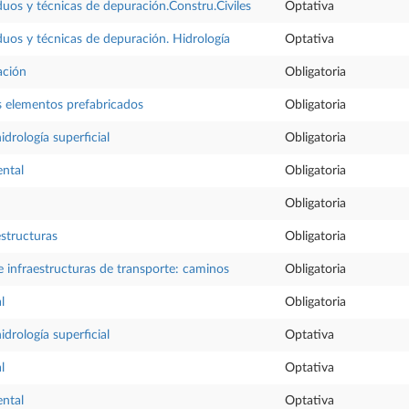
duos y técnicas de depuración.Constru.Civiles
Optativa
duos y técnicas de depuración. Hidrología
Optativa
ación
Obligatoria
os elementos prefabricados
Obligatoria
drología superficial
Obligatoria
ental
Obligatoria
Obligatoria
structuras
Obligatoria
 infraestructuras de transporte: caminos
Obligatoria
l
Obligatoria
drología superficial
Optativa
l
Optativa
ental
Optativa