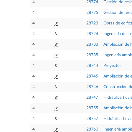
4
28774
Gestión de resi
4
28775
Gestión de resi
S1
4
28723
Obras de edific
S1
4
28724
Ingeniería de l
S1
4
28733
Ampliación de hi
S1
4
28735
Ingeniería ambi
S1
4
28744
Proyectos
S1
4
28745
Ampliación de e
S1
4
28746
Construcción de
S1
4
28747
Hidráulica fluvia
S1
4
28755
Ampliación de hi
S1
4
28757
Hidráulica fluvia
S1
4
28760
Ingeniería ambi