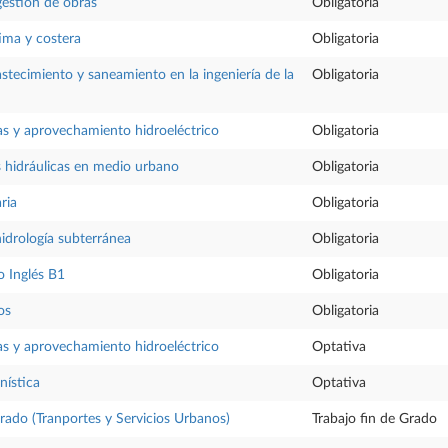
gestión de obras
Obligatoria
tima y costera
Obligatoria
stecimiento y saneamiento en la ingeniería de la
Obligatoria
as y aprovechamiento hidroeléctrico
Obligatoria
s hidráulicas en medio urbano
Obligatoria
ria
Obligatoria
idrología subterránea
Obligatoria
 Inglés B1
Obligatoria
os
Obligatoria
as y aprovechamiento hidroeléctrico
Optativa
nística
Optativa
Grado (Tranportes y Servicios Urbanos)
Trabajo fin de Grado