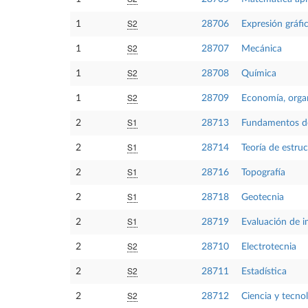
S2
1
28706
Expresión gráfic
S2
1
28707
Mecánica
S2
1
28708
Química
S2
1
28709
Economía, orga
S1
2
28713
Fundamentos de 
S1
2
28714
Teoría de estru
S1
2
28716
Topografía
S1
2
28718
Geotecnia
S1
2
28719
Evaluación de 
S2
2
28710
Electrotecnia
S2
2
28711
Estadística
S2
2
28712
Ciencia y tecnol