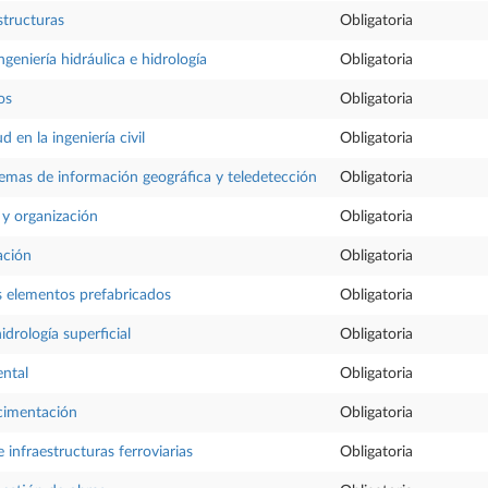
structuras
Obligatoria
geniería hidráulica e hidrología
Obligatoria
os
Obligatoria
d en la ingeniería civil
Obligatoria
stemas de información geográfica y teledetección
Obligatoria
y organización
Obligatoria
ación
Obligatoria
os elementos prefabricados
Obligatoria
drología superficial
Obligatoria
ental
Obligatoria
cimentación
Obligatoria
 infraestructuras ferroviarias
Obligatoria