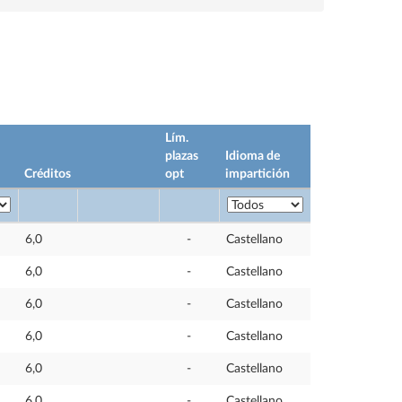
Lím.
plazas
Idioma de
Créditos
opt
impartición
6,0
-
Castellano
6,0
-
Castellano
6,0
-
Castellano
6,0
-
Castellano
6,0
-
Castellano
6,0
-
Castellano