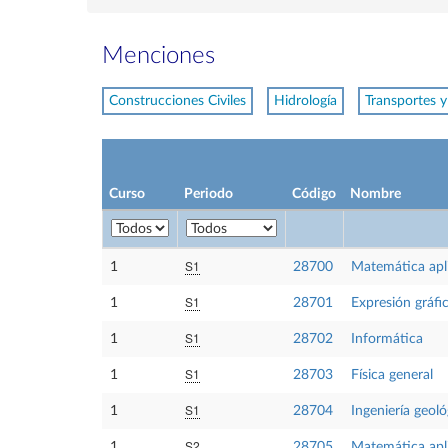
Menciones
Construcciones Civiles
Hidrología
Transportes y
Curso
Periodo
Código
Nombre
S1
1
28700
Matemática aplic
S1
1
28701
Expresión gráfic
S1
1
28702
Informática
S1
1
28703
Física general
S1
1
28704
Ingeniería geoló
S2
1
28705
Matemática aplic