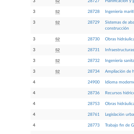
S2
3
28727
Planificación y 
S2
3
28728
Ingeniería marí
S2
3
28729
Sistemas de aba
construcción
S2
3
28730
Obras hidráulic
S2
3
28731
Infraestructura
S2
3
28732
Ingeniería sanita
S2
3
28734
Ampliación de h
4
24900
Idioma moderno
4
28736
Recursos hidric
4
28753
Obras hidráulic
4
28761
Legislación urba
4
28773
Trabajo fin de 