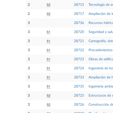
S2
2
28715
Tecnología de e
S2
2
28717
Ampliación de in
3
28736
Recursos hidric
S1
3
28720
Seguridad y salu
S1
3
28721
Cartografía, si
S1
3
28722
Procedimientos 
S1
3
28723
Obras de edific
S1
3
28724
Ingeniería de l
S1
3
28733
Ampliación de hi
S1
3
28735
Ingeniería ambi
S2
3
28725
Estructuras de 
S2
3
28726
Construcción de