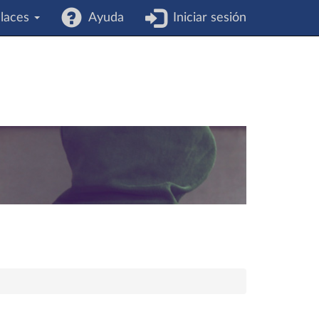
laces
Ayuda
Iniciar sesión