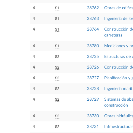
S1
4
28762
Obras de edific
S1
4
28763
Ingeniería de l
S1
4
28764
Construcción de
carreteras
S1
4
28780
Mediciones y p
S2
4
28725
Estructuras de 
S2
4
28726
Construcción de
S2
4
28727
Planificación y 
S2
4
28728
Ingeniería marí
S2
4
28729
Sistemas de aba
construcción
S2
4
28730
Obras hidráulic
S2
4
28731
Infraestructura