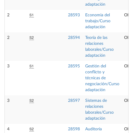
adaptación
S1
2
28593
Economia del
Obli
trabajo/Curso
adaptación
S2
2
28594
Teoría de las
Obli
relaciones
laborales/Curso
adaptación
S1
3
28595
Gestión del
Obli
conflicto y
técnicas de
negociación/Curso
adaptación
S2
3
28597
Sistemas de
Obli
relaciones
laborales/Curso
adaptación
S2
4
28598
Auditoría
Obli