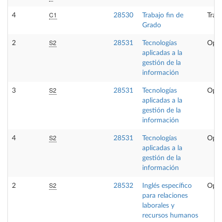
C1
4
28530
Trabajo fin de
Trab
Grado
S2
2
28531
Tecnologías
Opta
aplicadas a la
gestión de la
información
S2
3
28531
Tecnologías
Opta
aplicadas a la
gestión de la
información
S2
4
28531
Tecnologías
Opta
aplicadas a la
gestión de la
información
S2
2
28532
Inglés específico
Opta
para relaciones
laborales y
recursos humanos