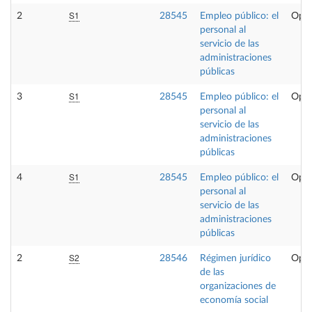
S1
2
28545
Empleo público: el
Opta
personal al
servicio de las
administraciones
públicas
S1
3
28545
Empleo público: el
Opta
personal al
servicio de las
administraciones
públicas
S1
4
28545
Empleo público: el
Opta
personal al
servicio de las
administraciones
públicas
S2
2
28546
Régimen jurídico
Opta
de las
organizaciones de
economía social