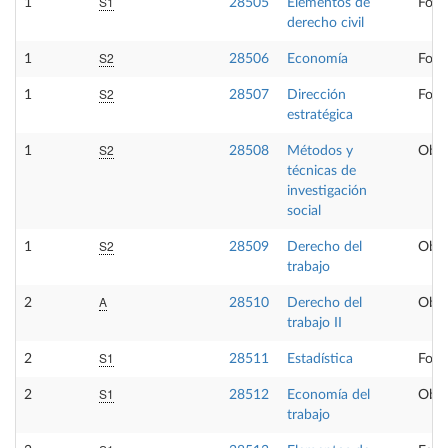
S1
1
28505
Elementos de
Form
derecho civil
S2
1
28506
Economía
Form
S2
1
28507
Dirección
Form
estratégica
S2
1
28508
Métodos y
Obli
técnicas de
investigación
social
S2
1
28509
Derecho del
Obli
trabajo
A
2
28510
Derecho del
Obli
trabajo II
S1
2
28511
Estadística
Form
S1
2
28512
Economía del
Obli
trabajo