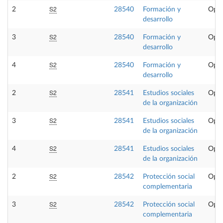
S2
2
28540
Formación y
Opta
desarrollo
S2
3
28540
Formación y
Opta
desarrollo
S2
4
28540
Formación y
Opta
desarrollo
S2
2
28541
Estudios sociales
Opta
de la organización
S2
3
28541
Estudios sociales
Opta
de la organización
S2
4
28541
Estudios sociales
Opta
de la organización
S2
2
28542
Protección social
Opta
complementaria
S2
3
28542
Protección social
Opta
complementaria