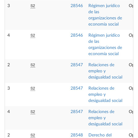
S2
3
28546
Régimen jurídico
Opta
de las
organizaciones de
economía social
S2
4
28546
Régimen jurídico
Opta
de las
organizaciones de
economía social
S2
2
28547
Relaciones de
Opta
empleo y
desigualdad social
S2
3
28547
Relaciones de
Opta
empleo y
desigualdad social
S2
4
28547
Relaciones de
Opta
empleo y
desigualdad social
S2
2
28548
Derecho del
Opta