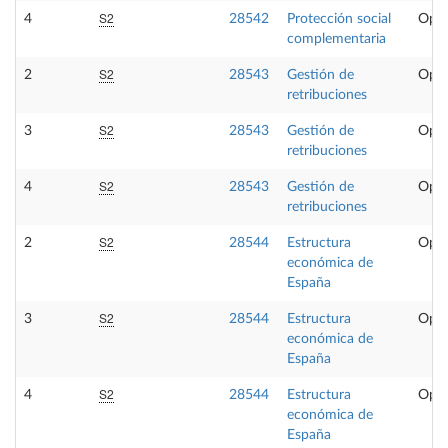
S2
4
28542
Protección social
Opta
complementaria
S2
2
28543
Gestión de
Opta
retribuciones
S2
3
28543
Gestión de
Opta
retribuciones
S2
4
28543
Gestión de
Opta
retribuciones
S2
2
28544
Estructura
Opta
económica de
España
S2
3
28544
Estructura
Opta
económica de
España
S2
4
28544
Estructura
Opta
económica de
España