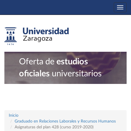
Togg
navi
Oferta de
estudios
oficiales
universitarios
Inicio
Graduado en Relaciones Laborales y Recursos Humanos
Asignaturas del plan 428 (curso 2019-2020)