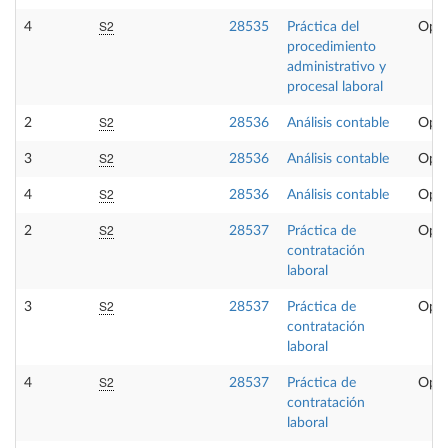
S2
4
28535
Práctica del
Opta
procedimiento
administrativo y
procesal laboral
S2
2
28536
Análisis contable
Opta
S2
3
28536
Análisis contable
Opta
S2
4
28536
Análisis contable
Opta
S2
2
28537
Práctica de
Opta
contratación
laboral
S2
3
28537
Práctica de
Opta
contratación
laboral
S2
4
28537
Práctica de
Opta
contratación
laboral