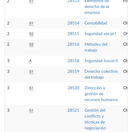
S1
2
28513
Elementos de
Form
derecho de la
empresa
S1
2
28514
Contabilidad
Obli
S2
2
28515
Seguridad social I
Obli
S2
2
28516
Métodos del
Obli
trabajo
A
3
28518
Seguridad Social II
Obli
S1
3
28519
Derecho colectivo
Obli
del trabajo
S1
3
28520
Dirección y
Obli
gestión de
recursos humanos
S1
3
28521
Gestión del
Obli
conflicto y
técnicas de
negociación