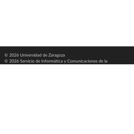
© 2026 Universidad de Zaragoza
© 2026 Servicio de Informática y Comunicaciones de la
Universidad de Zaragoza (
SICUZ
)
Universidad de Zaragoza
C/ Pedro Cerbuna, 12
ES-50009 Zaragoza
España / Spain
Tel: +34 976761000
ciu@unizar.es
Q-5018001-G
Servido por nodo: estudios