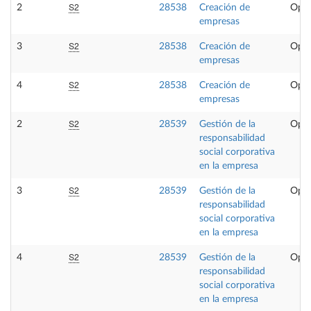
S2
2
28538
Creación de
Opta
empresas
S2
3
28538
Creación de
Opta
empresas
S2
4
28538
Creación de
Opta
empresas
S2
2
28539
Gestión de la
Opta
responsabilidad
social corporativa
en la empresa
S2
3
28539
Gestión de la
Opta
responsabilidad
social corporativa
en la empresa
S2
4
28539
Gestión de la
Opta
responsabilidad
social corporativa
en la empresa