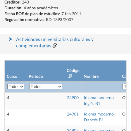
Créditos
: 240
Duración
: 4 años académicos
Fecha BOE de plan de estudios
: 7 feb 2011
Regulación normativa
: RD 1393/2007
Actividades universitarias culturales y
complementarias
Código
Curso
Periodo
Nombre
Cará
4
24900
Idioma moderno
Obli
Inglés B1
4
24901
Idioma moderno
Obli
Francés B1
4
24902
Idioma moderno
Obli