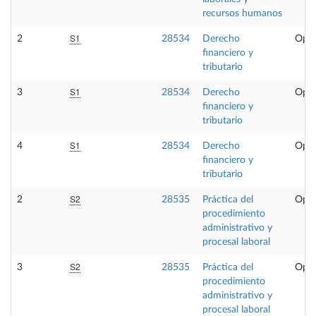
recursos humanos
S1
2
28534
Derecho
Opta
financiero y
tributario
S1
3
28534
Derecho
Opta
financiero y
tributario
S1
4
28534
Derecho
Opta
financiero y
tributario
S2
2
28535
Práctica del
Opta
procedimiento
administrativo y
procesal laboral
S2
3
28535
Práctica del
Opta
procedimiento
administrativo y
procesal laboral