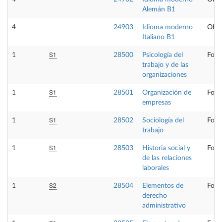
Alemán B1
4
24903
Idioma moderno
Obli
Italiano B1
S1
1
28500
Psicología del
Form
trabajo y de las
organizaciones
S1
1
28501
Organización de
Form
empresas
S1
1
28502
Sociología del
Form
trabajo
S1
1
28503
Historia social y
Form
de las relaciones
laborales
S2
1
28504
Elementos de
Form
derecho
administrativo