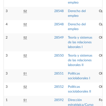
empleo
S2
3
28548
Derecho del
Opta
empleo
S2
4
28548
Derecho del
Opta
empleo
S2
2
28549
Teoría y sistemas
Obli
de las relaciones
laborales I
S2
3
28550
Teoría y sistemas
Obli
de las relaciones
laborales II
S1
3
28551
Políticas
Obli
sociolaborales I
S2
3
28552
Políticas
Obli
sociolaborales II
S1
1
28592
Dirección
Form
estratégica/Curso