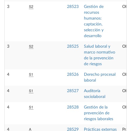
S2
3
28523
Gestión de
Obli
recursos
humanos:
captación,
selección y
desarrollo
S2
3
28525
Salud laboral y
Obli
marco normativo
de la prevención
de riesgos
S1
4
28526
Derecho procesal
Obli
laboral
S1
4
28527
Auditoría
Obli
sociolaboral
S1
4
28528
Gestión de la
Obli
prevención de
riesgos laborales
A
4
28529
Prácticas externas
Prác