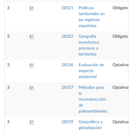
S1
3
28321
Políticas
Obligatoria
territoriales en
las regiones
españolas
S1
3
28322
Geografía
Obligatoria
económica:
procesos y
territorios
S1
3
28336
Evaluación de
Optativa
impacto
ambiental
S1
3
28337
Métodos para
Optativa
la
reconstrucción
de
paleoambientes
S1
3
28339
Geopolítica y
Optativa
globalización