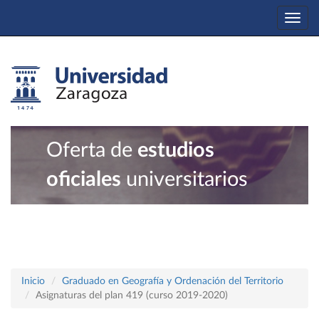
Togg
navi
Oferta de
estudios
oficiales
universitarios
Inicio
Graduado en Geografía y Ordenación del Territorio
Asignaturas del plan 419 (curso 2019-2020)