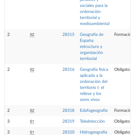
sociales para la
ordenación
territorial y
medioambiental
S2
2
28315
Geografía de
Formación 
España:
estructura y
organización
territorial
S2
2
28316
Geografía física
Obligatoria
aplicada a la
ordenación del
territorio I: el
relieve y los
seres vivos
S2
2
28318
Edafogeografía
Formación 
S1
3
28319
Teledetección
Obligatoria
S1
3
28320
Hidrogeografía
Obligatoria