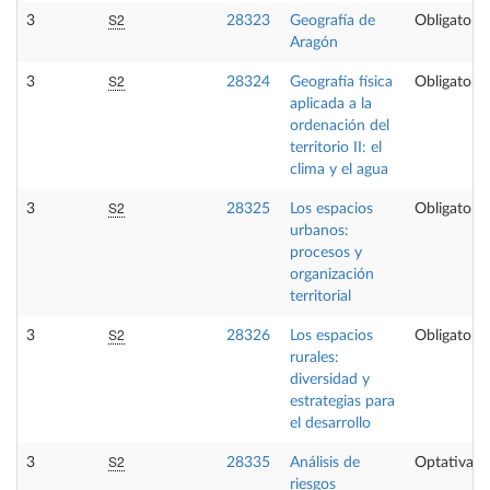
S2
3
28323
Geografía de
Obligatoria
Aragón
S2
3
28324
Geografía física
Obligatoria
aplicada a la
ordenación del
territorio II: el
clima y el agua
S2
3
28325
Los espacios
Obligatoria
urbanos:
procesos y
organización
territorial
S2
3
28326
Los espacios
Obligatoria
rurales:
diversidad y
estrategias para
el desarrollo
S2
3
28335
Análisis de
Optativa
riesgos