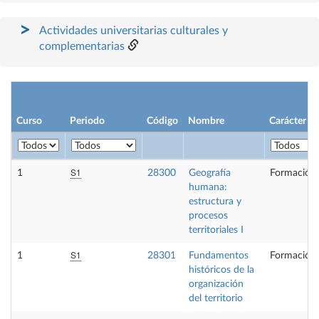
Actividades universitarias culturales y
complementarias
Curso
Periodo
Código
Nombre
Carácter
S1
1
28300
Geografía
Formación 
humana:
estructura y
procesos
territoriales I
S1
1
28301
Fundamentos
Formación 
históricos de la
organización
del territorio