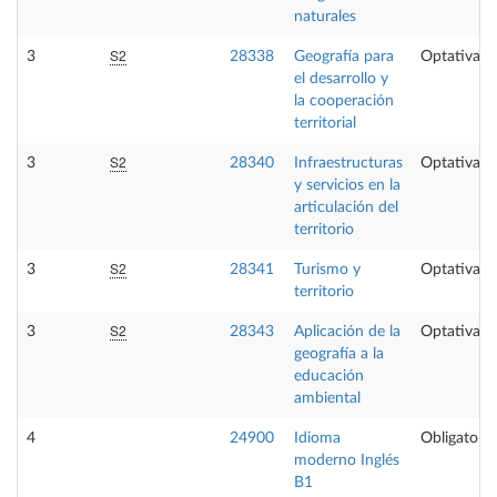
naturales
S2
3
28338
Geografía para
Optativa
el desarrollo y
la cooperación
territorial
S2
3
28340
Infraestructuras
Optativa
y servicios en la
articulación del
territorio
S2
3
28341
Turismo y
Optativa
territorio
S2
3
28343
Aplicación de la
Optativa
geografía a la
educación
ambiental
4
24900
Idioma
Obligatoria
moderno Inglés
B1