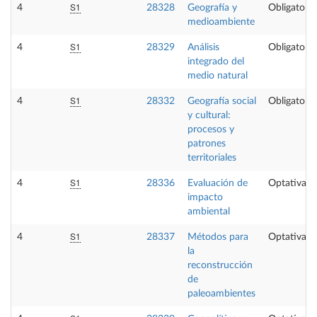
S1
4
28328
Geografía y
Obligatoria
medioambiente
S1
4
28329
Análisis
Obligatoria
integrado del
medio natural
S1
4
28332
Geografía social
Obligatoria
y cultural:
procesos y
patrones
territoriales
S1
4
28336
Evaluación de
Optativa
impacto
ambiental
S1
4
28337
Métodos para
Optativa
la
reconstrucción
de
paleoambientes