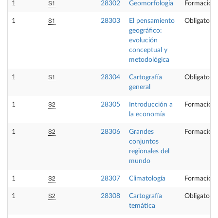
S1
1
28302
Geomorfología
Formación 
S1
1
28303
El pensamiento
Obligatoria
geográfico:
evolución
conceptual y
metodológica
S1
1
28304
Cartografía
Obligatoria
general
S2
1
28305
Introducción a
Formación 
la economía
S2
1
28306
Grandes
Formación 
conjuntos
regionales del
mundo
S2
1
28307
Climatología
Formación 
S2
1
28308
Cartografía
Obligatoria
temática