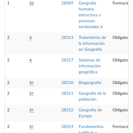
S2
1
28309
Geografía
Formación 
humana:
estructura y
procesos
territoriales II
A
2
28313
Tratamiento de
Obligatoria
la información
en Geografía
A
2
28317
Sistemas de
Obligatoria
información
geográfica
S1
2
28310
Biogeografía
Obligatoria
S1
2
28311
Geografía de la
Obligatoria
población
S1
2
28312
Geografía de
Obligatoria
Europa
S1
2
28314
Fundamentos
Formación 
jurídicos y