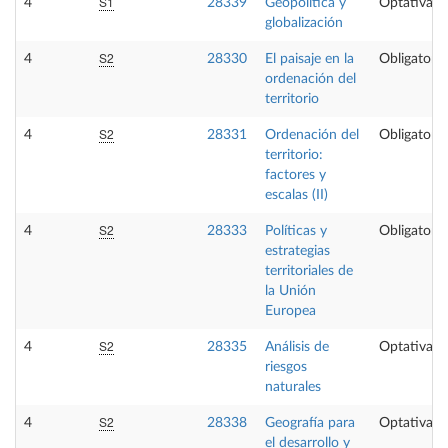
S1
4
28339
Geopolítica y
Optativa
globalización
S2
4
28330
El paisaje en la
Obligatoria
ordenación del
territorio
S2
4
28331
Ordenación del
Obligatoria
territorio:
factores y
escalas (II)
S2
4
28333
Políticas y
Obligatoria
estrategias
territoriales de
la Unión
Europea
S2
4
28335
Análisis de
Optativa
riesgos
naturales
S2
4
28338
Geografía para
Optativa
el desarrollo y