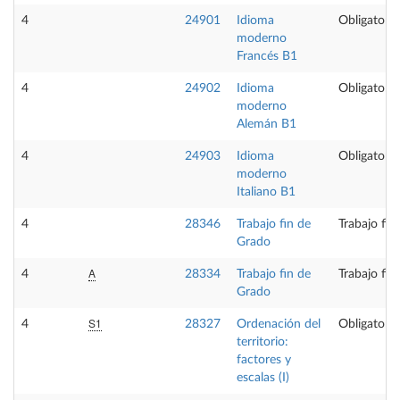
4
24901
Idioma
Obligatoria
moderno
Francés B1
4
24902
Idioma
Obligatoria
moderno
Alemán B1
4
24903
Idioma
Obligatoria
moderno
Italiano B1
4
28346
Trabajo fin de
Trabajo fin
Grado
A
4
28334
Trabajo fin de
Trabajo fin
Grado
S1
4
28327
Ordenación del
Obligatoria
territorio:
factores y
escalas (I)