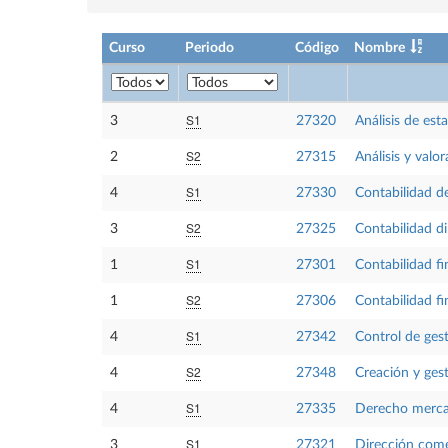
Curso
Periodo
Código
Nombre
S1
3
27320
Análisis de est
S2
2
27315
Análisis y valo
S1
4
27330
Contabilidad d
S2
3
27325
Contabilidad di
S1
1
27301
Contabilidad fi
S2
1
27306
Contabilidad fi
S1
4
27342
Control de ges
S2
4
27348
Creación y ges
S1
4
27335
Derecho merca
S1
3
27321
Dirección comer