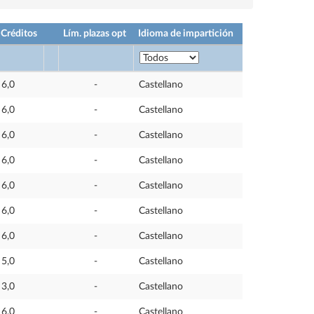
Créditos
Lím. plazas opt
Idioma de impartición
6,0
-
Castellano
6,0
-
Castellano
6,0
-
Castellano
6,0
-
Castellano
6,0
-
Castellano
6,0
-
Castellano
6,0
-
Castellano
5,0
-
Castellano
3,0
-
Castellano
6,0
-
Castellano