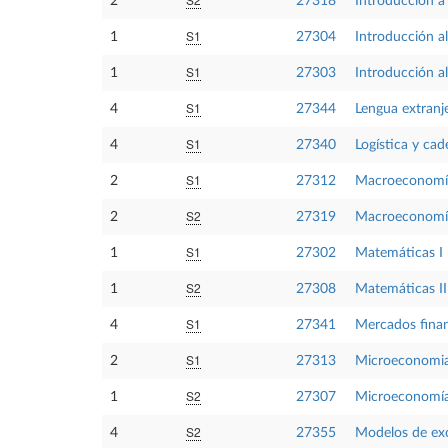
2
27318
Introducción a
S1
1
27304
Introducción a
S1
1
27303
Introducción a
S1
4
27344
Lengua extranje
S1
4
27340
Logística y ca
S1
2
27312
Macroeconomí
S2
2
27319
Macroeconomía
S1
1
27302
Matemáticas I
S2
1
27308
Matemáticas II
S1
4
27341
Mercados finan
S1
2
27313
Microeconomia
S2
1
27307
Microeconomía
S2
4
27355
Modelos de exce