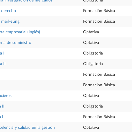
 la investigación de mercados
Obligatoria
l derecho
Formación Básica
l márketing
Formación Básica
ra empresarial (Inglés)
Optativa
dena de suministro
Optativa
a I
Obligatoria
 II
Obligatoria
Formación Básica
Formación Básica
cieros
Optativa
 II
Obligatoria
 I
Formación Básica
lencia y calidad en la gestión
Optativa