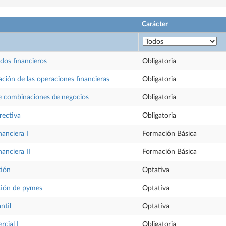
Carácter
ados financieros
Obligatoria
ración de las operaciones financieras
Obligatoria
e combinaciones de negocios
Obligatoria
rectiva
Obligatoria
nanciera I
Formación Básica
nanciera II
Formación Básica
tión
Optativa
tión de pymes
Optativa
ntil
Optativa
cial I
Obligatoria