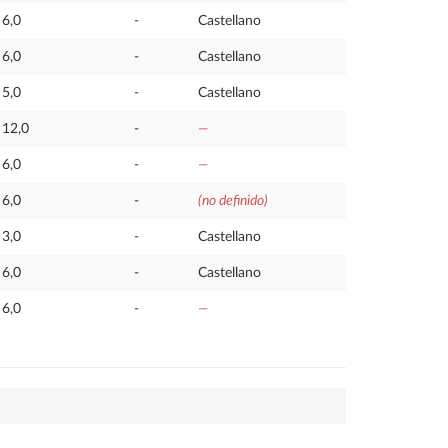
6,0
-
Castellano
6,0
-
Castellano
5,0
-
Castellano
12,0
-
—
6,0
-
—
6,0
-
(no definido)
3,0
-
Castellano
6,0
-
Castellano
6,0
-
—