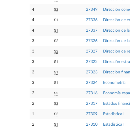
S2
4
27349
Dirección comer
S1
4
27336
Dirección de e
S1
4
27337
Dirección de l
S2
3
27326
Dirección de l
S2
3
27327
Dirección de 
S1
3
27322
Dirección estra
S1
3
27323
Dirección finan
S1
3
27324
Econometría
S2
2
27316
Economía espa
S2
2
27317
Estados financ
S2
1
27309
Estadística I
S1
2
27310
Estadística II