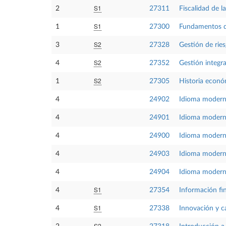
S1
2
27311
Fiscalidad de 
S1
1
27300
Fundamentos de
S2
3
27328
Gestión de ries
S2
4
27352
Gestión integra
S2
1
27305
Historia econ
4
24902
Idioma moder
4
24901
Idioma modern
4
24900
Idioma modern
4
24903
Idioma moderno
4
24904
Idioma modern
S1
4
27354
Información fin
S1
4
27338
Innovación y c
S2