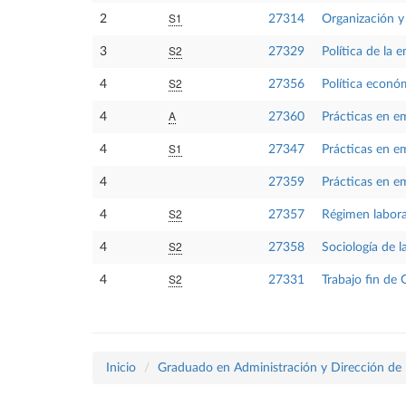
S1
2
27314
Organización y
S2
3
27329
Política de la 
S2
4
27356
Política econó
A
4
27360
Prácticas en e
S1
4
27347
Prácticas en e
4
27359
Prácticas en e
S2
4
27357
Régimen labora
S2
4
27358
Sociología de l
S2
4
27331
Trabajo fin de
Inicio
Graduado en Administración y Dirección de