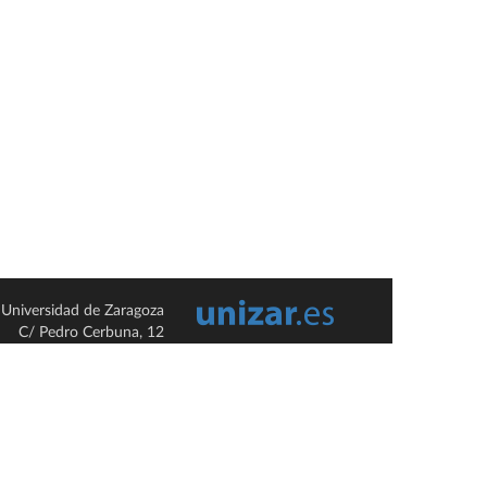
Universidad de Zaragoza
C/ Pedro Cerbuna, 12
ES-50009 Zaragoza
España / Spain
Tel: +34 976761000
ciu@unizar.es
Q-5018001-G