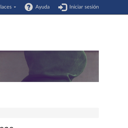
laces
Ayuda
Iniciar sesión