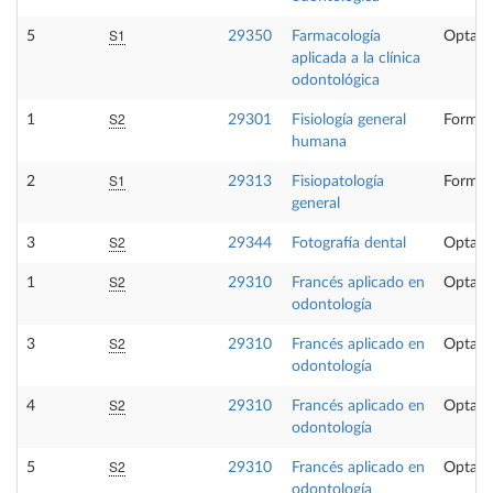
S1
5
29350
Farmacología
Optati
aplicada a la clínica
odontológica
S2
1
29301
Fisiología general
Formac
humana
S1
2
29313
Fisiopatología
Formac
general
S2
3
29344
Fotografía dental
Optati
S2
1
29310
Francés aplicado en
Optati
odontología
S2
3
29310
Francés aplicado en
Optati
odontología
S2
4
29310
Francés aplicado en
Optati
odontología
S2
5
29310
Francés aplicado en
Optati
odontología