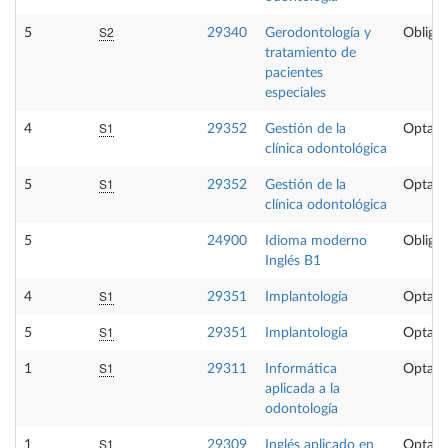
S2
5
29340
Gerodontología y
Obligat
tratamiento de
pacientes
especiales
S1
4
29352
Gestión de la
Optati
clínica odontológica
S1
5
29352
Gestión de la
Optati
clínica odontológica
5
24900
Idioma moderno
Obligat
Inglés B1
S1
4
29351
Implantología
Optati
S1
5
29351
Implantología
Optati
S1
1
29311
Informática
Optati
aplicada a la
odontología
S1
1
29309
Inglés aplicado en
Optati