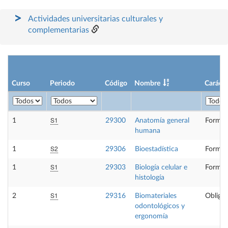
Actividades universitarias culturales y
complementarias
Curso
Periodo
Código
Nombre
Carácte
S1
1
29300
Anatomía general
Formac
humana
S2
1
29306
Bioestadística
Formac
S1
1
29303
Biología celular e
Formac
histología
S1
2
29316
Biomateriales
Obligat
odontológicos y
ergonomía