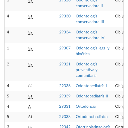
3
29326
Odontología
Obligat
conservadora II
S1
4
29330
Odontología
Obligat
conservadora III
S2
4
29334
Odontología
Obligat
conservadora IV
S2
1
29307
Odontología legal y
Obligat
bioética
S2
2
29321
Odontología
Obligat
preventiva y
comunitaria
S2
4
29336
Odontopediatría I
Obligat
S1
5
29339
Odontopediatría II
Obligat
A
4
29331
Ortodoncia
Obligat
S1
5
29338
Ortodoncia clínica
Obligat
S2
3
29342
Otorrinolaringología
Optati