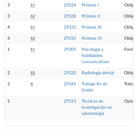
S1
3
29324
Prótesis I
Obligat
S2
3
29328
Prótesis II
Obligat
S1
4
29332
Prótesis III
Obligat
S2
4
29335
Prótesis IV
Obligat
S1
1
29305
Psicología y
Formac
habilidades
comunicativas
S2
2
29320
Radiología dental
Obligat
A
5
29341
Trabajo fin de
Trabajo
Grado
5
29353
Técnicas de
Optati
investigación en
odontología