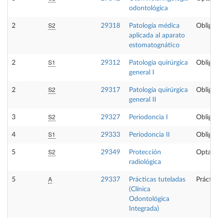
odontológica
S2
2
29318
Patología médica
Obligat
aplicada al aparato
estomatognático
S1
2
29312
Patología quirúrgica
Obligat
general I
S2
2
29317
Patología quirúrgica
Obligat
general II
S2
3
29327
Periodoncia I
Obligat
S1
4
29333
Periodoncia II
Obligat
S2
5
29349
Protección
Optati
radiológica
A
5
29337
Prácticas tuteladas
Práctic
(Clínica
Odontológica
Integrada)