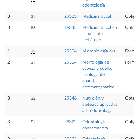
odontología
S1
3
29323
Medicina bucal
Obligat
S2
3
29345
Medicina bucal en
Optati
el paciente
pediátrico
S2
1
29304
Microbiología oral
Formac
S1
2
29314
Morfología de
Formac
cabeza y cuello,
fisiología del
aparato
estomatognático
S2
3
29346
Nutrición y
Optati
dietética aplicadas
a la odontología
S1
3
29322
Odontología
Obligat
conservadora I
S2