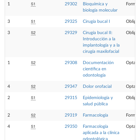
S1
1
29302
Bioquímica y
Formac
biología molecular
S1
3
29325
Cirugía bucal I
Obligat
S2
3
29329
Cirugía bucal II:
Obligat
Introducción a la
implantología y a la
cirugía maxilofacial
S2
1
29308
Documentación
Optati
científica en
odontología
S2
4
29347
Dolor orofacial
Optati
S1
2
29315
Epidemiología y
Obligat
salud pública
S2
2
29319
Farmacología
Formac
S1
4
29350
Farmacología
Optati
aplicada a la clínica
odontológica