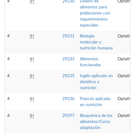
S1
4
29230
Diseño de
Optativa
alimentos para
poblaciones con
requerimientos
especiales
S1
4
29231
Biología
Optativa
molecular y
nutrición humana
S1
4
29233
Alimentos
Optativa
funcionales
S1
4
29235
Inglés aplicado en
Optativa
dietética y
nutrición
S1
4
29236
Francés aplicado
Optativa
en nutrición
S1
4
29297
Bioquímica de los
Optativa
alimentos/Curso
adaptación