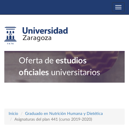
Togg
navi
Oferta de
estudios
oficiales
universitarios
Inicio
Graduado en Nutrición Humana y Dietética
Asignaturas del plan 441 (curso 2019-2020)