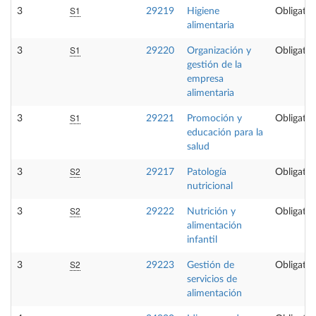
S1
3
29219
Higiene
Obligator
alimentaria
S1
3
29220
Organización y
Obligator
gestión de la
empresa
alimentaria
S1
3
29221
Promoción y
Obligator
educación para la
salud
S2
3
29217
Patología
Obligator
nutricional
S2
3
29222
Nutrición y
Obligator
alimentación
infantil
S2
3
29223
Gestión de
Obligator
servicios de
alimentación