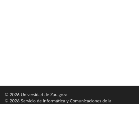
© 2026 Universidad de Zaragoza
© 2026 Servicio de Informática y Comunicaciones de la
Universidad de Zaragoza (
SICUZ
)
Universidad de Zaragoza
C/ Pedro Cerbuna, 12
ES-50009 Zaragoza
España / Spain
Tel: +34 976761000