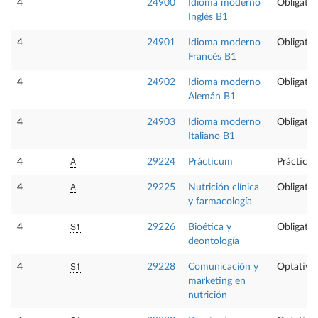
4
24900
Idioma moderno
Obligator
Inglés B1
4
24901
Idioma moderno
Obligator
Francés B1
4
24902
Idioma moderno
Obligator
Alemán B1
4
24903
Idioma moderno
Obligator
Italiano B1
A
4
29224
Prácticum
Prácticas
A
4
29225
Nutrición clínica
Obligator
y farmacología
S1
4
29226
Bioética y
Obligator
deontología
S1
4
29228
Comunicación y
Optativa
marketing en
nutrición