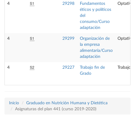
S1
4
29298
Fundamentos
Optativa
éticos y políticos
del
consumo/Curso
adaptación
S1
4
29299
Organización de
Optativa
la empresa
alimentaría/Curso
adaptación
S2
4
29227
Trabajo fin de
Trabajo f
Grado
Inicio
Graduado en Nutrición Humana y Dietética
Asignaturas del plan 441 (curso 2019-2020)