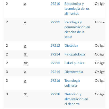
A
2
29210
Bioquímica y
Obligator
tecnología de los
alimentos
A
2
29211
Psicología y
Formació
comunicación en
ciencias de la
salud
A
2
29212
Dietética
Obligator
S1
2
29214
Fisiopatología
Obligator
S2
2
29213
Salud pública
Obligator
A
3
29215
Dietoterapia
Obligator
A
3
29216
Tecnología
Obligator
culinaria
S1
3
29218
Nutrición y
Obligator
alimentación en
el deporte