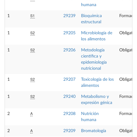
humana
S1
1
29239
Bioquímica
Formació
estructural
S2
1
29205
Microbiología de
Obligator
los alimentos
S2
1
29206
Metodología
Obligator
científica y
epidemiología
nutricional
S2
1
29207
Toxicología de los
Obligator
alimentos
S2
1
29240
Metabolismo y
Formació
expresión génica
A
2
29208
Nutrición
Formació
humana
A
2
29209
Bromatología
Obligator