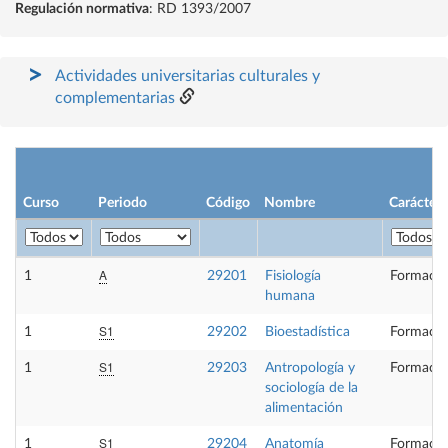
Regulación normativa
: RD 1393/2007
Actividades universitarias culturales y
complementarias
Curso
Periodo
Código
Nombre
Carácter
A
1
29201
Fisiología
Formació
humana
S1
1
29202
Bioestadística
Formació
S1
1
29203
Antropología y
Formació
sociología de la
alimentación
S1
1
29204
Anatomía
Formació