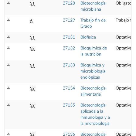
S1
4
27128
Biotecnología
Obligatoria
microbiana
A
4
27129
Trabajo fin de
Trabajo fi
Grado
S1
4
27131
Biofísica
Optativa
S2
4
27132
Bioquímica de
Optativa
la nutrición
S1
4
27133
Bioquímica y
Optativa
microbiología
enológicas
S2
4
27134
Biotecnología
Optativa
alimentaria
S2
4
27135
Biotecnología
Optativa
aplicada a la
inmunología y a
la microbiología
S2
4
27136
Biotecnología
Optativa