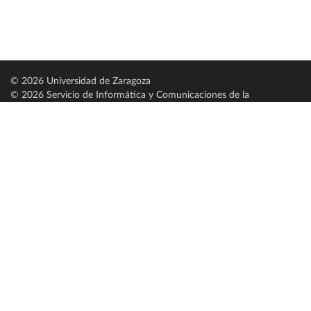
© 2026 Universidad de Zaragoza
© 2026 Servicio de Informática y Comunicaciones de la
Universidad de Zaragoza (
SICUZ
)
Universidad de Zaragoza
C/ Pedro Cerbuna, 12
ES-50009 Zaragoza
España / Spain
Tel: +34 976761000
ciu@unizar.es
Q-5018001-G
Servido por nodo: estudios
Aviso legal
|
Condiciones generales de uso
|
Política de privacidad