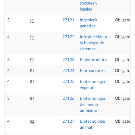
sociales y
legales
S2
3
27121
Ingeniería
Obligatoria
genética
S2
4
27122
Introducción a
Obligatoria
la biología de
sistemas
S2
3
27123
Bioinformática
Obligatoria
S1
4
27124
Biorreactores
Obligatoria
S1
4
27125
Biotecnología
Obligatoria
vegetal
S1
3
27126
Biotecnología
Obligatoria
del medio
ambiente
S2
4
27127
Biotecnología
Obligatoria
animal