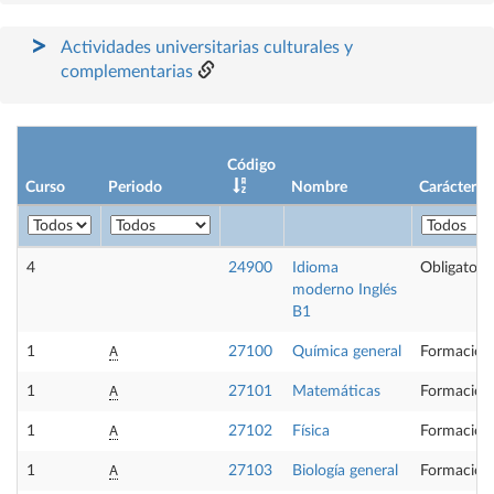
Actividades universitarias culturales y
complementarias
Código
Curso
Periodo
Nombre
Carácter
4
24900
Idioma
Obligatoria
moderno Inglés
B1
A
1
27100
Química general
Formación
A
1
27101
Matemáticas
Formación
A
1
27102
Física
Formación
A
1
27103
Biología general
Formación