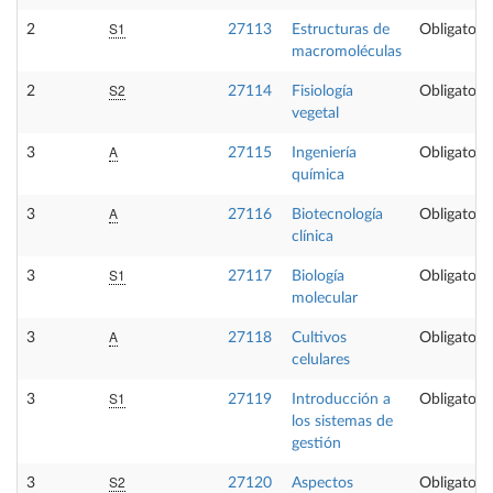
S1
2
27113
Estructuras de
Obligatoria
macromoléculas
S2
2
27114
Fisiología
Obligatoria
vegetal
A
3
27115
Ingeniería
Obligatoria
química
A
3
27116
Biotecnología
Obligatoria
clínica
S1
3
27117
Biología
Obligatoria
molecular
A
3
27118
Cultivos
Obligatoria
celulares
S1
3
27119
Introducción a
Obligatoria
los sistemas de
gestión
S2
3
27120
Aspectos
Obligatoria