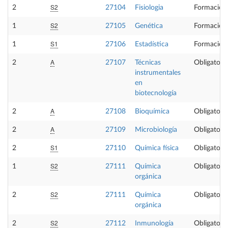
S2
2
27104
Fisiologia
Formación
S2
1
27105
Genética
Formación
S1
1
27106
Estadística
Formación
A
2
27107
Técnicas
Obligatoria
instrumentales
en
biotecnología
A
2
27108
Bioquímica
Obligatoria
A
2
27109
Microbiología
Obligatoria
S1
2
27110
Química física
Obligatoria
S2
1
27111
Química
Obligatoria
orgánica
S2
2
27111
Química
Obligatoria
orgánica
S2
2
27112
Inmunología
Obligatoria