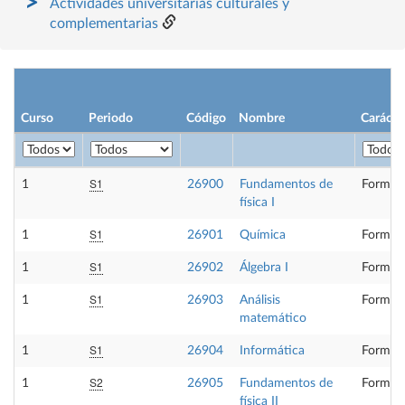
Actividades universitarias culturales y
complementarias
Curso
Periodo
Código
Nombre
Carácte
S1
1
26900
Fundamentos de
Formaci
física I
S1
1
26901
Química
Formaci
S1
1
26902
Álgebra I
Formaci
S1
1
26903
Análisis
Formaci
matemático
S1
1
26904
Informática
Formaci
S2
1
26905
Fundamentos de
Formaci
física II