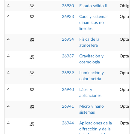
S2
4
26930
Estado sólido II
Obligat
S2
4
26933
Caos y sistemas
Optativ
dinámicos no
lineales
S2
4
26934
Física de la
Optativ
atmósfera
S2
4
26937
Gravitación y
Optativ
cosmología
S2
4
26939
Iluminación y
Optativ
colorimetría
S2
4
26940
Láser y
Optativ
aplicaciones
S2
4
26941
Micro y nano
Optativ
sistemas
S2
4
26944
Aplicaciones de la
Optativ
difracción y de la