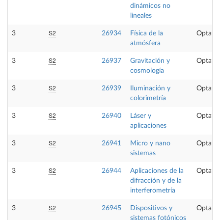
dinámicos no
lineales
S2
3
26934
Física de la
Optativ
atmósfera
S2
3
26937
Gravitación y
Optativ
cosmología
S2
3
26939
Iluminación y
Optativ
colorimetría
S2
3
26940
Láser y
Optativ
aplicaciones
S2
3
26941
Micro y nano
Optativ
sistemas
S2
3
26944
Aplicaciones de la
Optativ
difracción y de la
interferometría
S2
3
26945
Dispositivos y
Optativ
sistemas fotónicos