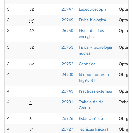
S2
3
26947
Espectroscopia
Optativ
S2
3
26949
Física biológica
Optativ
S2
3
26950
Física de altas
Optativ
energías
S2
3
26951
Física y tecnología
Optativ
nuclear
S2
3
26952
Geofísica
Optativ
4
24900
Idioma moderno
Obligat
Inglés B1
4
26943
Prácticas externas
Optativ
A
4
26931
Trabajo fin de
Trabajo
Grado
S1
4
26926
Estado sólido I
Obligat
S1
4
26927
Técnicas físicas III
Obligat