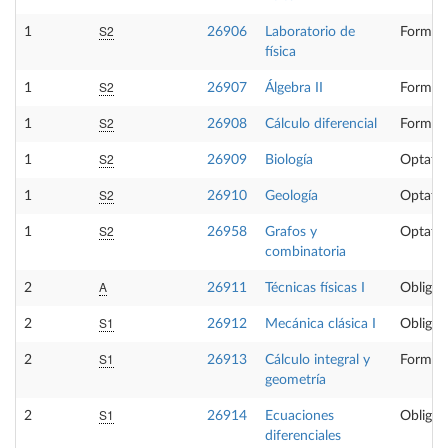
S2
1
26906
Laboratorio de
Formaci
física
S2
1
26907
Álgebra II
Formaci
S2
1
26908
Cálculo diferencial
Formaci
S2
1
26909
Biología
Optativ
S2
1
26910
Geología
Optativ
S2
1
26958
Grafos y
Optativ
combinatoria
A
2
26911
Técnicas físicas I
Obligat
S1
2
26912
Mecánica clásica I
Obligat
S1
2
26913
Cálculo integral y
Formaci
geometría
S1
2
26914
Ecuaciones
Obligat
diferenciales