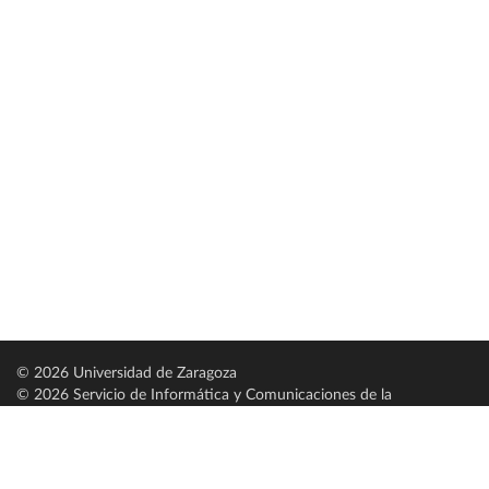
© 2026 Universidad de Zaragoza
© 2026 Servicio de Informática y Comunicaciones de la
Universidad de Zaragoza (
SICUZ
)
Universidad de Zaragoza
C/ Pedro Cerbuna, 12
ES-50009 Zaragoza