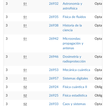
S1
3
26932
Astronomía y
Optativ
astrofísica
S1
3
26935
Física de fluidos
Optativ
S1
3
26938
Historia de la
Optativ
ciencia
S1
3
26942
Microondas:
Optativ
propagación y
antenas
S1
3
26946
Dosimetría y
Optativ
radioprotección
S1
3
26953
Mecánica cuántica
Optativ
S1
3
26957
Sistemas digitales
Optativ
S2
3
26924
Física cuántica II
Obligat
S2
3
26925
Física estadística
Obligat
S2
3
26933
Caos y sistemas
Optativ