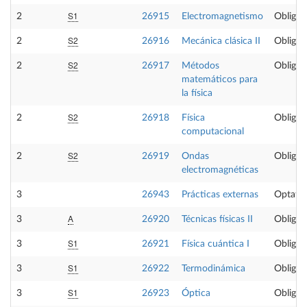
S1
2
26915
Electromagnetismo
Obligat
S2
2
26916
Mecánica clásica II
Obligat
S2
2
26917
Métodos
Obligat
matemáticos para
la física
S2
2
26918
Física
Obligat
computacional
S2
2
26919
Ondas
Obligat
electromagnéticas
3
26943
Prácticas externas
Optativ
A
3
26920
Técnicas físicas II
Obligat
S1
3
26921
Física cuántica I
Obligat
S1
3
26922
Termodinámica
Obligat
S1
3
26923
Óptica
Obligat