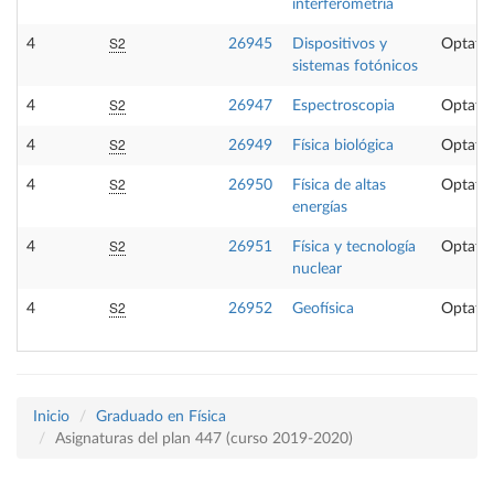
interferometría
S2
4
26945
Dispositivos y
Optativ
sistemas fotónicos
S2
4
26947
Espectroscopia
Optativ
S2
4
26949
Física biológica
Optativ
S2
4
26950
Física de altas
Optativ
energías
S2
4
26951
Física y tecnología
Optativ
nuclear
S2
4
26952
Geofísica
Optativ
Inicio
Graduado en Física
Asignaturas del plan 447 (curso 2019-2020)