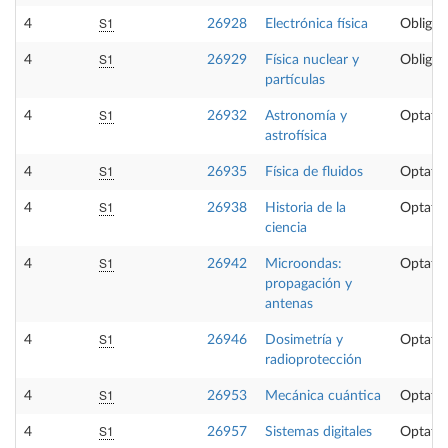
S1
4
26928
Electrónica física
Obligat
S1
4
26929
Física nuclear y
Obligat
partículas
S1
4
26932
Astronomía y
Optativ
astrofísica
S1
4
26935
Física de fluidos
Optativ
S1
4
26938
Historia de la
Optativ
ciencia
S1
4
26942
Microondas:
Optativ
propagación y
antenas
S1
4
26946
Dosimetría y
Optativ
radioprotección
S1
4
26953
Mecánica cuántica
Optativ
S1
4
26957
Sistemas digitales
Optativ