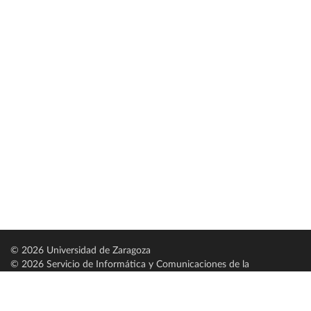
© 2026 Universidad de Zaragoza
© 2026 Servicio de Informática y Comunicaciones de la
Universidad de Zaragoza (
SICUZ
)
Universidad de Zaragoza
C/ Pedro Cerbuna, 12