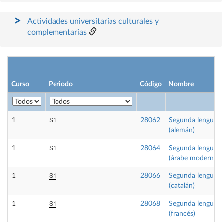
Actividades universitarias culturales y
complementarias
Curso
Periodo
Código
Nombre
S1
1
28062
Segunda lengua I
(alemán)
S1
1
28064
Segunda lengua I
(árabe moderno)
S1
1
28066
Segunda lengua I
(catalán)
S1
1
28068
Segunda lengua I
(francés)