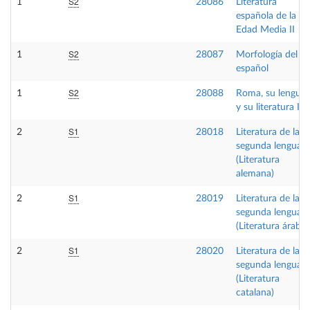
S2
1
28086
Literatura
española de la
Edad Media II
S2
1
28087
Morfología del
español
S2
1
28088
Roma, su lengua
y su literatura II
S1
2
28018
Literatura de la
segunda lengua
(Literatura
alemana)
S1
2
28019
Literatura de la
segunda lengua
(Literatura árabe)
S1
2
28020
Literatura de la
segunda lengua
(Literatura
catalana)