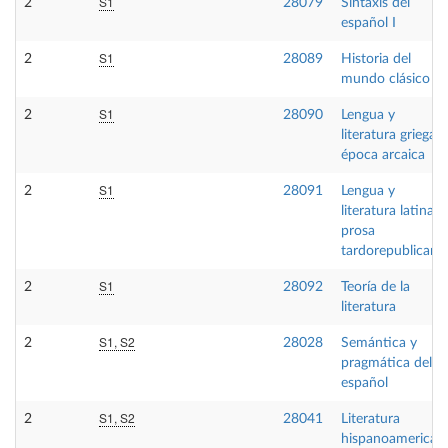
S1
2
28079
Sintaxis del
español I
S1
2
28089
Historia del
mundo clásico
S1
2
28090
Lengua y
literatura griega I:
época arcaica
S1
2
28091
Lengua y
literatura latina I:
prosa
tardorepublicana
S1
2
28092
Teoría de la
literatura
S1, S2
2
28028
Semántica y
pragmática del
español
S1, S2
2
28041
Literatura
hispanoamerican