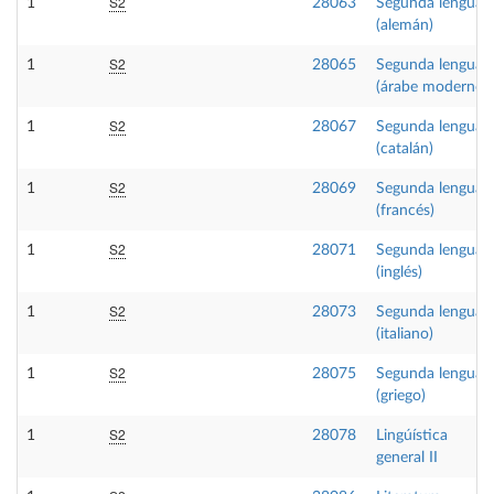
S2
1
28063
Segunda lengua I
(alemán)
S2
1
28065
Segunda lengua I
(árabe moderno)
S2
1
28067
Segunda lengua I
(catalán)
S2
1
28069
Segunda lengua I
(francés)
S2
1
28071
Segunda lengua I
(inglés)
S2
1
28073
Segunda lengua I
(italiano)
S2
1
28075
Segunda lengua I
(griego)
S2
1
28078
Lingúística
general II