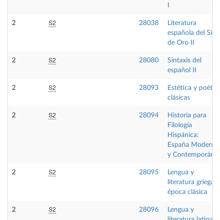
I
S2
2
28038
Literatura
española del Sigl
de Oro II
S2
2
28080
Sintaxis del
español II
S2
2
28093
Estética y poétic
clásicas
S2
2
28094
Historia para
Filología
Hispánica:
España Moderna
y Contemporáne
S2
2
28095
Lengua y
literatura griega II
época clásica
S2
2
28096
Lengua y
literatura latina II