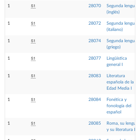
S1
1
28070
Segunda lengua I
(inglés)
S1
1
28072
Segunda lengua I
(italiano)
S1
1
28074
Segunda lengua I
(griego)
S1
1
28077
Lingüística
general I
S1
1
28083
Literatura
española de la
Edad Media I
S1
1
28084
Fonética y
fonología del
español
S1
1
28085
Roma, su lengua
y su literatura I