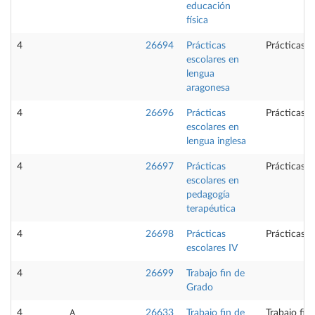
educación
física
4
26694
Prácticas
Prácticas e
escolares en
lengua
aragonesa
4
26696
Prácticas
Prácticas e
escolares en
lengua inglesa
4
26697
Prácticas
Prácticas e
escolares en
pedagogía
terapéutica
4
26698
Prácticas
Prácticas e
escolares IV
4
26699
Trabajo fin de
Grado
A
4
26633
Trabajo fin de
Trabajo fin