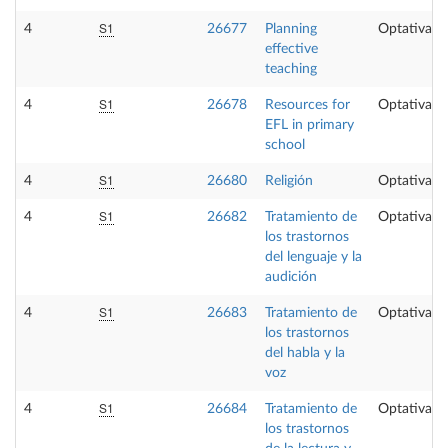
S1
4
26677
Planning
Optativa
effective
teaching
S1
4
26678
Resources for
Optativa
EFL in primary
school
S1
4
26680
Religión
Optativa
S1
4
26682
Tratamiento de
Optativa
los trastornos
del lenguaje y la
audición
S1
4
26683
Tratamiento de
Optativa
los trastornos
del habla y la
voz
S1
4
26684
Tratamiento de
Optativa
los trastornos