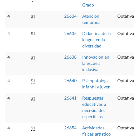
Grado
S1
4
26634
Atención
Optativa
temprana
S1
4
26635
Didáctica de la
Optativa
lengua en la
diversidad
S1
4
26638
Innovación en
Optativa
la escuela
inclusiva
S1
4
26640
Psicopatología
Optativa
infantil y juvenil
S1
4
26641
Respuestas
Optativa
educativas a
necesidades
específicas
S1
4
26654
Actividades
Optativa
físicas artístico