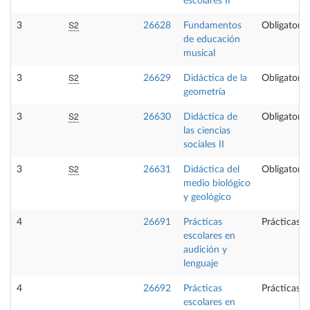
escolares II
S2
3
26628
Fundamentos
Obligatoria
de educación
musical
S2
3
26629
Didáctica de la
Obligatoria
geometría
S2
3
26630
Didáctica de
Obligatoria
las ciencias
sociales II
S2
3
26631
Didáctica del
Obligatoria
medio biológico
y geológico
4
26691
Prácticas
Prácticas e
escolares en
audición y
lenguaje
4
26692
Prácticas
Prácticas e
escolares en