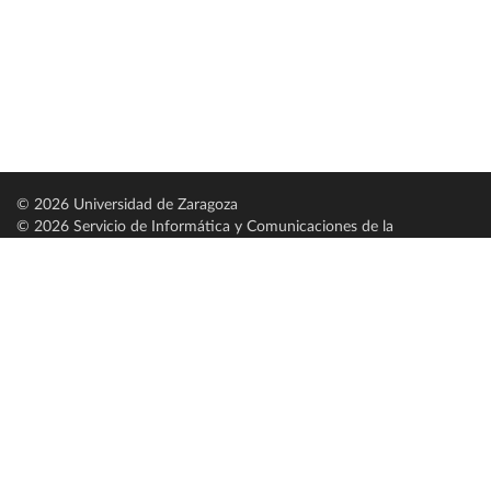
© 2026 Universidad de Zaragoza
© 2026 Servicio de Informática y Comunicaciones de la
Universidad de Zaragoza (
SICUZ
)
Universidad de Zaragoza
C/ Pedro Cerbuna, 12
ES-50009 Zaragoza
España / Spain
Tel: +34 976761000
ciu@unizar.es
Q-5018001-G
Servido por nodo: estudios