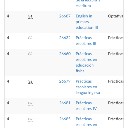
de la lectura y
escritura
S1
4
26687
English in
Optativa
primary
education III
S2
4
26632
Prácticas
Prácticas e
escolares III
S2
4
26660
Prácticas
Prácticas e
escolares en
educación
física
S2
4
26679
Prácticas
Prácticas e
escolares en
lengua inglesa
S2
4
26681
Prácticas
Prácticas e
escolares IV
S2
4
26685
Prácticas
Prácticas e
escolares en