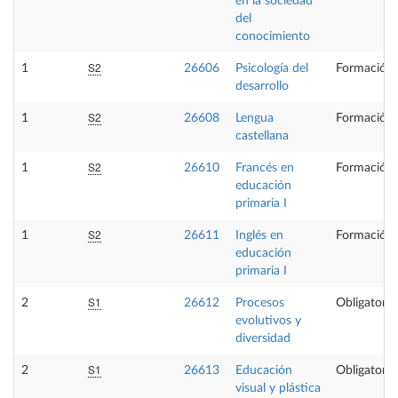
en la sociedad
del
conocimiento
S2
1
26606
Psicología del
Formación 
desarrollo
S2
1
26608
Lengua
Formación 
castellana
S2
1
26610
Francés en
Formación 
educación
primaria I
S2
1
26611
Inglés en
Formación 
educación
primaria I
S1
2
26612
Procesos
Obligatoria
evolutivos y
diversidad
S1
2
26613
Educación
Obligatoria
visual y plástica