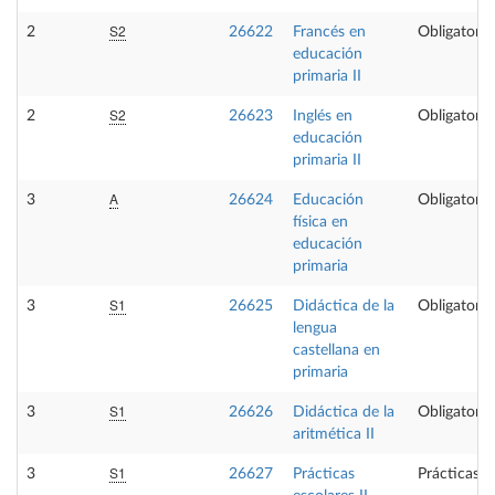
S2
2
26622
Francés en
Obligatoria
educación
primaria II
S2
2
26623
Inglés en
Obligatoria
educación
primaria II
A
3
26624
Educación
Obligatoria
física en
educación
primaria
S1
3
26625
Didáctica de la
Obligatoria
lengua
castellana en
primaria
S1
3
26626
Didáctica de la
Obligatoria
aritmética II
S1
3
26627
Prácticas
Prácticas e