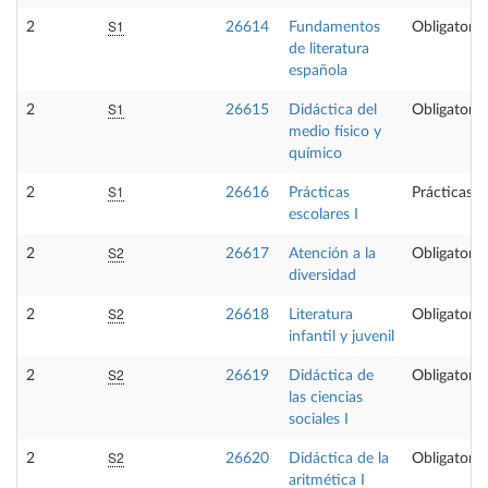
S1
2
26614
Fundamentos
Obligatoria
de literatura
española
S1
2
26615
Didáctica del
Obligatoria
medio físico y
químico
S1
2
26616
Prácticas
Prácticas e
escolares I
S2
2
26617
Atención a la
Obligatoria
diversidad
S2
2
26618
Literatura
Obligatoria
infantil y juvenil
S2
2
26619
Didáctica de
Obligatoria
las ciencias
sociales I
S2
2
26620
Didáctica de la
Obligatoria
aritmética I