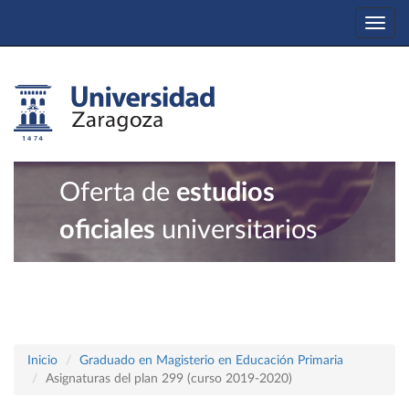
Togg
navi
Oferta de
estudios
oficiales
universitarios
Inicio
Graduado en Magisterio en Educación Primaria
Asignaturas del plan 299 (curso 2019-2020)