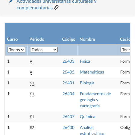
Actividades universitarias culturales y
complementarias
Curso
Periodo
Código
Nombre
Carácte
A
1
26403
Física
Formaci
A
1
26405
Matemáticas
Formaci
S1
1
26401
Biología
Formaci
S1
1
26404
Fundamentos de
Formaci
geología y
cartografía
S1
1
26407
Química
Formaci
S2
1
26400
Análisis
Obligato
estratigráfico