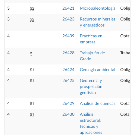
S2
3
26421
Micropaleontología
Obligato
S2
3
26423
Recursos minerales
Obligato
y energéticos
4
26439
Prácticas en
Optativ
empresa
A
4
26428
Trabajo fin de
Trabajo
Grado
S1
4
26424
Geología ambiental
Obligato
S1
4
26425
Geotecnia y
Obligato
prospección
geofísica
S1
4
26429
Análisis de cuencas
Optativ
S1
4
26430
Análisis
Optativ
estructural:
técnicas y
aplicaciones