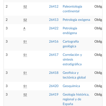
S2
2
26412
Paleontología
Obligato
continental
S2
2
26413
Petrología exógena
Obligato
A
3
26422
Petrología
Obligato
endógena
S1
3
26416
Cartografía
Obligato
geológica
S1
3
26417
Correlación y
Obligato
síntesis
estratigráfica
S1
3
26418
Geofísica y
Obligato
tectónica global
S1
3
26420
Geoquímica
Obligato
S2
3
26419
Geología histórica,
Obligato
regional y de
España