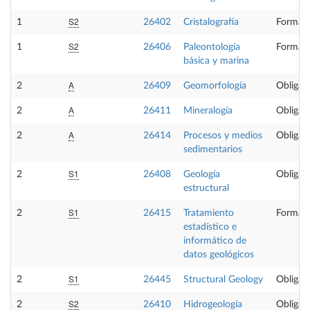
S2
1
26402
Cristalografía
Formaci
S2
1
26406
Paleontología
Formaci
básica y marina
A
2
26409
Geomorfología
Obligato
A
2
26411
Mineralogía
Obligato
A
2
26414
Procesos y medios
Obligato
sedimentarios
S1
2
26408
Geología
Obligato
estructural
S1
2
26415
Tratamiento
Formaci
estadístico e
informático de
datos geológicos
S1
2
26445
Structural Geology
Obligato
S2
2
26410
Hidrogeología
Obligato