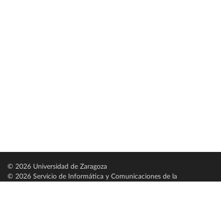
© 2026 Universidad de Zaragoza
© 2026 Servicio de Informática y Comunicaciones de la
Universidad de Zaragoza (
SICUZ
)
Universidad de Zaragoza
C/ Pedro Cerbuna, 12
ES-50009 Zaragoza