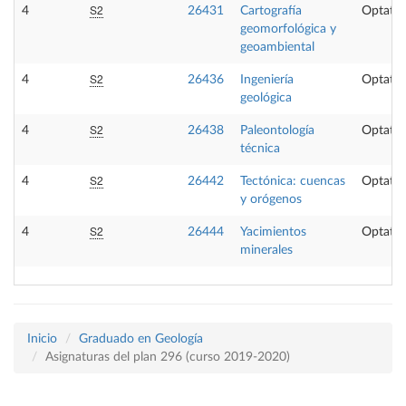
S2
4
26431
Cartografía
Optativ
geomorfológica y
geoambiental
S2
4
26436
Ingeniería
Optativ
geológica
S2
4
26438
Paleontología
Optativ
técnica
S2
4
26442
Tectónica: cuencas
Optativ
y orógenos
S2
4
26444
Yacimientos
Optativ
minerales
Inicio
Graduado en Geología
Asignaturas del plan 296 (curso 2019-2020)