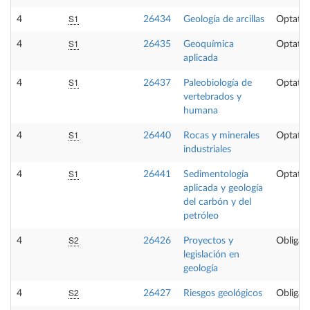
S1
4
26434
Geología de arcillas
Optativ
S1
4
26435
Geoquímica
Optativ
aplicada
S1
4
26437
Paleobiología de
Optativ
vertebrados y
humana
S1
4
26440
Rocas y minerales
Optativ
industriales
S1
4
26441
Sedimentología
Optativ
aplicada y geología
del carbón y del
petróleo
S2
4
26426
Proyectos y
Obligato
legislación en
geología
S2
4
26427
Riesgos geológicos
Obligato