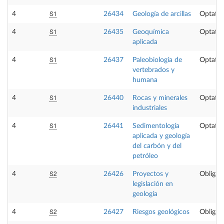
S1
4
26434
Geología de arcillas
Optativ
S1
4
26435
Geoquímica
Optativ
aplicada
S1
4
26437
Paleobiología de
Optativ
vertebrados y
humana
S1
4
26440
Rocas y minerales
Optativ
industriales
S1
4
26441
Sedimentología
Optativ
aplicada y geología
del carbón y del
petróleo
S2
4
26426
Proyectos y
Obligato
legislación en
geología
S2
4
26427
Riesgos geológicos
Obligato