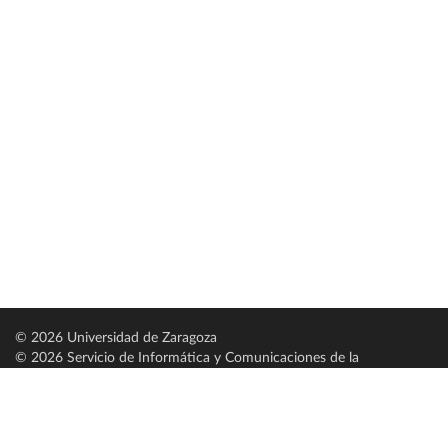
© 2026 Universidad de Zaragoza
© 2026 Servicio de Informática y Comunicaciones de la
Universidad de Zaragoza (
SICUZ
)
Universidad de Zaragoza
C/ Pedro Cerbuna, 12
ES-50009 Zaragoza