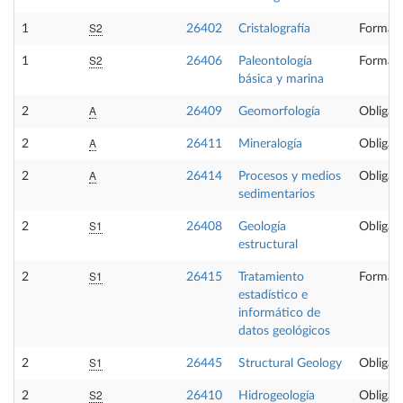
S2
1
26402
Cristalografía
Formaci
S2
1
26406
Paleontología
Formaci
básica y marina
A
2
26409
Geomorfología
Obligato
A
2
26411
Mineralogía
Obligato
A
2
26414
Procesos y medios
Obligato
sedimentarios
S1
2
26408
Geología
Obligato
estructural
S1
2
26415
Tratamiento
Formaci
estadístico e
informático de
datos geológicos
S1
2
26445
Structural Geology
Obligato
S2
2
26410
Hidrogeología
Obligato