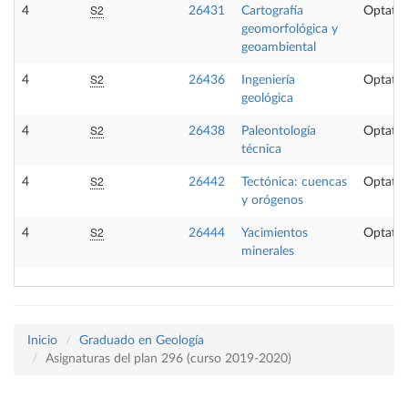
S2
4
26431
Cartografía
Optativ
geomorfológica y
geoambiental
S2
4
26436
Ingeniería
Optativ
geológica
S2
4
26438
Paleontología
Optativ
técnica
S2
4
26442
Tectónica: cuencas
Optativ
y orógenos
S2
4
26444
Yacimientos
Optativ
minerales
Inicio
Graduado en Geología
Asignaturas del plan 296 (curso 2019-2020)