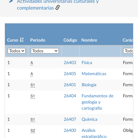
Actividades universitarias culturales y
complementarias
Curso
Periodo
Código
Nombre
Carácte
A
1
26403
Física
Formaci
A
1
26405
Matemáticas
Formaci
S1
1
26401
Biología
Formaci
S1
1
26404
Fundamentos de
Formaci
geología y
cartografía
S1
1
26407
Química
Formaci
S2
1
26400
Análisis
Obligato
estratigráfico