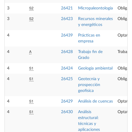
S2
3
26421
Micropaleontología
Obligato
S2
3
26423
Recursos minerales
Obligato
y energéticos
4
26439
Prácticas en
Optativ
empresa
A
4
26428
Trabajo fin de
Trabajo
Grado
S1
4
26424
Geología ambiental
Obligato
S1
4
26425
Geotecnia y
Obligato
prospección
geofísica
S1
4
26429
Análisis de cuencas
Optativ
S1
4
26430
Análisis
Optativ
estructural:
técnicas y
aplicaciones