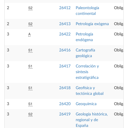
S2
2
26412
Paleontología
Obligato
continental
S2
2
26413
Petrología exógena
Obligato
A
3
26422
Petrología
Obligato
endógena
S1
3
26416
Cartografía
Obligato
geológica
S1
3
26417
Correlación y
Obligato
síntesis
estratigráfica
S1
3
26418
Geofísica y
Obligato
tectónica global
S1
3
26420
Geoquímica
Obligato
S2
3
26419
Geología histórica,
Obligato
regional y de
España