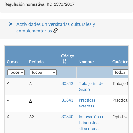
Regulación normativa
: RD 1393/2007
Actividades universitarias culturales y
complementarias
Código
Curso
Periodo
Nombre
Carácter
A
4
30842
Trabajo fin de
Trabajo fin
Grado
A
4
30841
Prácticas
Prácticas e
externas
S2
4
30840
Innovación en
Optativa
la industria
alimentaria