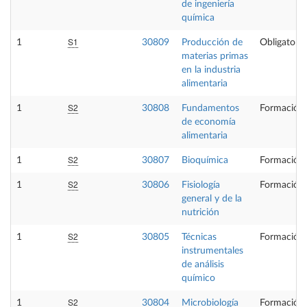
de ingeniería
química
S1
1
30809
Producción de
Obligatoria
materias primas
en la industria
alimentaria
S2
1
30808
Fundamentos
Formación 
de economía
alimentaria
S2
1
30807
Bioquímica
Formación 
S2
1
30806
Fisiología
Formación 
general y de la
nutrición
S2
1
30805
Técnicas
Formación 
instrumentales
de análisis
químico
S2
1
30804
Microbiología
Formación 