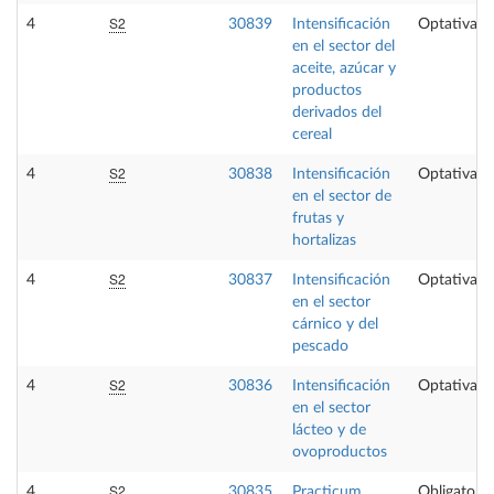
S2
4
30839
Intensificación
Optativa
en el sector del
aceite, azúcar y
productos
derivados del
cereal
S2
4
30838
Intensificación
Optativa
en el sector de
frutas y
hortalizas
S2
4
30837
Intensificación
Optativa
en el sector
cárnico y del
pescado
S2
4
30836
Intensificación
Optativa
en el sector
lácteo y de
ovoproductos
S2
4
30835
Practicum
Obligatoria