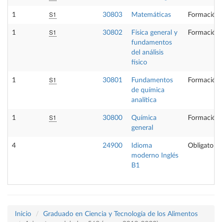
S1
1
30803
Matemáticas
Formación 
S1
1
30802
Física general y
Formación 
fundamentos
del análisis
físico
S1
1
30801
Fundamentos
Formación 
de química
analítica
S1
1
30800
Química
Formación 
general
4
24900
Idioma
Obligatoria
moderno Inglés
B1
Inicio
Graduado en Ciencia y Tecnología de los Alimentos