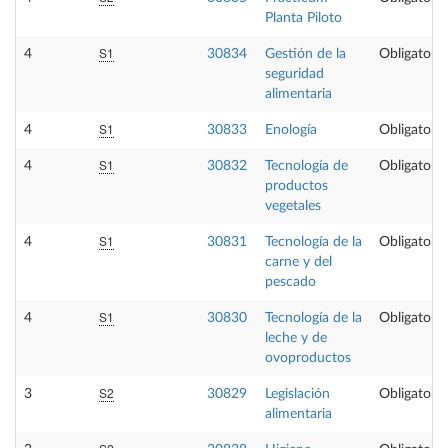
Planta Piloto
S1
4
30834
Gestión de la
Obligatoria
seguridad
alimentaria
S1
4
30833
Enología
Obligatoria
S1
4
30832
Tecnología de
Obligatoria
productos
vegetales
S1
4
30831
Tecnología de la
Obligatoria
carne y del
pescado
S1
4
30830
Tecnología de la
Obligatoria
leche y de
ovoproductos
S2
3
30829
Legislación
Obligatoria
alimentaria