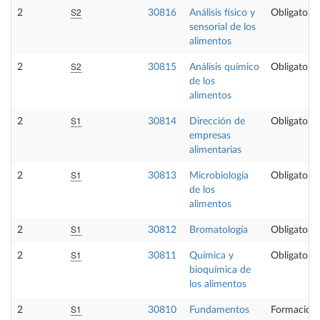
S2
2
30816
Análisis físico y
Obligatoria
sensorial de los
alimentos
S2
2
30815
Análisis químico
Obligatoria
de los
alimentos
S1
2
30814
Dirección de
Obligatoria
empresas
alimentarias
S1
2
30813
Microbiología
Obligatoria
de los
alimentos
S1
2
30812
Bromatología
Obligatoria
S1
2
30811
Química y
Obligatoria
bioquímica de
los alimentos
S1
2
30810
Fundamentos
Formación 