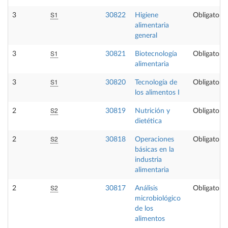
S1
3
30822
Higiene
Obligatoria
alimentaria
general
S1
3
30821
Biotecnología
Obligatoria
alimentaria
S1
3
30820
Tecnología de
Obligatoria
los alimentos I
S2
2
30819
Nutrición y
Obligatoria
dietética
S2
2
30818
Operaciones
Obligatoria
básicas en la
industria
alimentaria
S2
2
30817
Análisis
Obligatoria
microbiológico
de los
alimentos