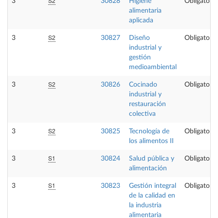
S2
3
30828
Higiene
Obligatoria
alimentaria
aplicada
S2
3
30827
Diseño
Obligatoria
industrial y
gestión
medioambiental
S2
3
30826
Cocinado
Obligatoria
industrial y
restauración
colectiva
S2
3
30825
Tecnología de
Obligatoria
los alimentos II
S1
3
30824
Salud pública y
Obligatoria
alimentación
S1
3
30823
Gestión integral
Obligatoria
de la calidad en
la industria
alimentaria