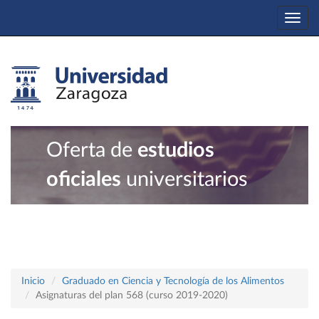
Togg
navi
Oferta de
estudios
oficiales
universitarios
Inicio
Graduado en Ciencia y Tecnología de los Alimentos
Asignaturas del plan 568 (curso 2019-2020)