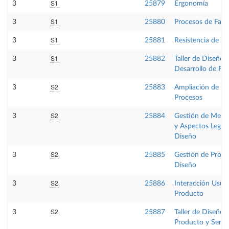
S1
3
25879
Ergonomía
S1
3
25880
Procesos de Fabr
S1
3
25881
Resistencia de Ma
S1
3
25882
Taller de Diseño I
Desarrollo de Pr
S2
3
25883
Ampliación de Ma
Procesos
S2
3
25884
Gestión de Merc
y Aspectos Legale
Diseño
S2
3
25885
Gestión de Proye
Diseño
S2
3
25886
Interacción Usua
Producto
S2
3
25887
Taller de Diseño 
Producto y Servi