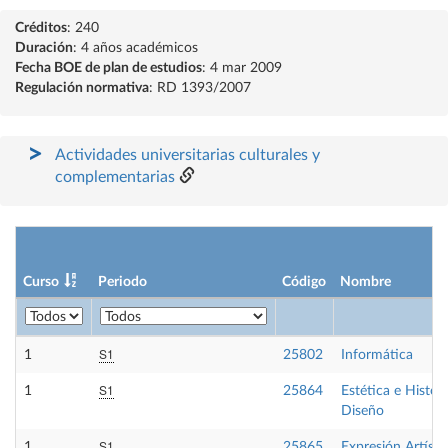
Créditos
: 240
Duración
: 4 años académicos
Fecha BOE de plan de estudios
: 4 mar 2009
Regulación normativa
: RD 1393/2007
Actividades universitarias culturales y
complementarias
Curso
Periodo
Código
Nombre
S1
1
25802
Informática
S1
1
25864
Estética e Histori
Diseño
S1
1
25865
Expresión Artístic