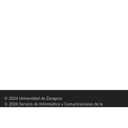
© 2026 Universidad de Zaragoza
© 2026 Servicio de Informática y Comunicaciones de la
Universidad de Zaragoza (
SICUZ
)
Universidad de Zaragoza
C/ Pedro Cerbuna, 12
ES-50009 Zaragoza