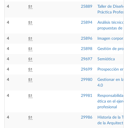
S1
4
25889
Taller de Diseño V
Práctica Profesio
S1
4
25894
Análisis técnico 
propuestas de di
S1
4
25896
Imagen corporati
S1
4
25898
Gestión de prod
S1
4
29697
Semiótica
S1
4
29699
Prospección en e
S1
4
29980
Gestionar en la i
4.0
S1
4
29981
Responsabilidad l
ética en el ejercic
profesional
S1
4
29986
Historia de la Tec
de la Arquitectur