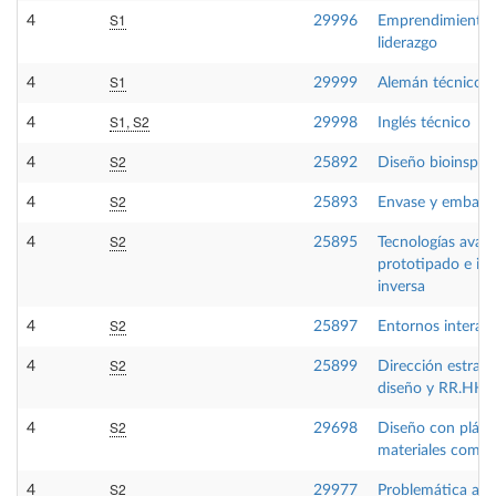
S1
4
29996
Emprendimiento 
liderazgo
S1
4
29999
Alemán técnico
S1, S2
4
29998
Inglés técnico
S2
4
25892
Diseño bioinspir
S2
4
25893
Envase y embalaj
S2
4
25895
Tecnologías avan
prototipado e ing
inversa
S2
4
25897
Entornos interac
S2
4
25899
Dirección estraté
diseño y RR.HH.
S2
4
29698
Diseño con plást
materiales comp
S2
4
29977
Problemática amb