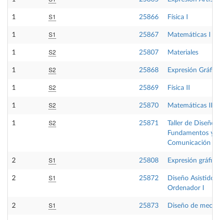
S1
1
25866
Física I
S1
1
25867
Matemáticas I
S2
1
25807
Materiales
S2
1
25868
Expresión Gráfica
S2
1
25869
Física II
S2
1
25870
Matemáticas II
S2
1
25871
Taller de Diseño I
Fundamentos y
Comunicación de
S1
2
25808
Expresión gráfica 
S1
2
25872
Diseño Asistido 
Ordenador I
S1
2
25873
Diseño de mecan