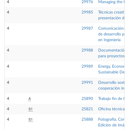
4
29976
Managing the fir
4
29985
Técnicas creativa
presentación de 
4
29987
Comunicación:He
de desarrollo pro
en Ingeniería
4
29988
Documentación g
para proyectos in
4
29989
Energy, Economy
Sustainable Dev
4
29991
Desarrollo sosten
cooperación inte
A
4
25890
Trabajo fin de Gr
S1
4
25821
Oficina técnica
S1
4
25888
Fotografía, Comp
Edición de Imáge