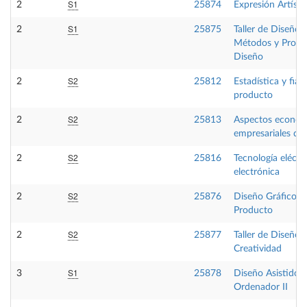
S1
2
25874
Expresión Artístic
S1
2
25875
Taller de Diseño I
Métodos y Proce
Diseño
S2
2
25812
Estadística y fiab
producto
S2
2
25813
Aspectos económ
empresariales del
S2
2
25816
Tecnología eléctri
electrónica
S2
2
25876
Diseño Gráfico A
Producto
S2
2
25877
Taller de Diseño II
Creatividad
S1
3
25878
Diseño Asistido 
Ordenador II