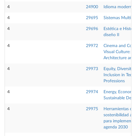
4
24900
Idioma moderno 
4
29695
Sistemas Multim
4
29696
Estética e Histori
diseño II
4
29972
Cinema and Con
Visual Culture: T
Architecture and 
4
29973
Equity, Diversity
Inclusion in Techn
Professions
4
29974
Energy, Economy
Sustainable Dev
4
29975
Herramientas de
sostenibilidad am
para implementar
agenda 2030