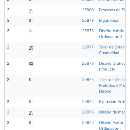
S1
3
25880
Procesos de Fabr
S1
3
25879
Ergonomía
S1
3
25878
Diseño Asistido 
Ordenador II
S2
2
25877
Taller de Diseño II
Creatividad
S2
2
25876
Diseño Gráfico A
Producto
S1
2
25875
Taller de Diseño I
Métodos y Proce
Diseño
S1
2
25874
Expresión Artístic
S1
2
25873
Diseño de mecan
S1
2
25872
Diseño Asistido 
Ordenador I