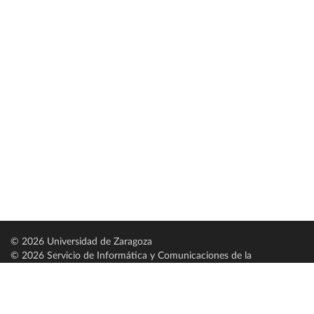
© 2026 Universidad de Zaragoza
© 2026 Servicio de Informática y Comunicaciones de la
Universidad de Zaragoza (
SICUZ
)
Universidad de Zaragoza
C/ Pedro Cerbuna, 12
ES-50009 Zaragoza