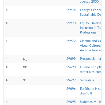
agenda 2030
4
29974
Energy, Economy
Sustainable Dev
4
29973
Equity, Diversity
Inclusion in Techn
Professions
4
29972
Cinema and Con
Visual Culture: T
Architecture and 
S1
4
29699
Prospección en e
S2
4
29698
Diseño con plást
materiales comp
S1
4
29697
Semiótica
4
29696
Estética e Histori
diseño II
4
29695
Sistemas Multim