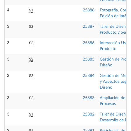
S1
4
25888
Fotografía, Comp
Edición de Imáge
S2
3
25887
Taller de Diseño 
Producto y Servi
S2
3
25886
Interacción Usua
Producto
S2
3
25885
Gestión de Proye
Diseño
S2
3
25884
Gestión de Merc
y Aspectos Legale
Diseño
S2
3
25883
Ampliación de Ma
Procesos
S1
3
25882
Taller de Diseño I
Desarrollo de Pr
S1
3
25881
Resistencia de Ma