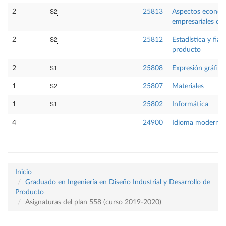
S2
2
25813
Aspectos económ
empresariales del
S2
2
25812
Estadística y fiab
producto
S1
2
25808
Expresión gráfica 
S2
1
25807
Materiales
S1
1
25802
Informática
4
24900
Idioma moderno 
Inicio
Graduado en Ingeniería en Diseño Industrial y Desarrollo de
Producto
Asignaturas del plan 558 (curso 2019-2020)