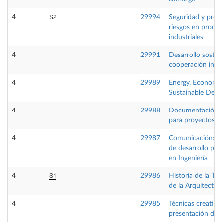
S2
4
29994
Seguridad y prev
riesgos en proce
industriales
4
29991
Desarrollo sosten
cooperación inte
4
29989
Energy, Economy
Sustainable Dev
4
29988
Documentación g
para proyectos in
4
29987
Comunicación:He
de desarrollo pro
en Ingeniería
S1
4
29986
Historia de la Tec
de la Arquitectur
4
29985
Técnicas creativa
presentación de 