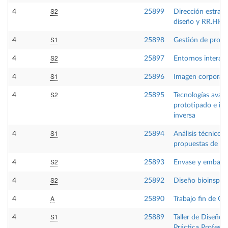
S2
4
25899
Dirección estraté
diseño y RR.HH.
S1
4
25898
Gestión de prod
S2
4
25897
Entornos interac
S1
4
25896
Imagen corporati
S2
4
25895
Tecnologías avan
prototipado e ing
inversa
S1
4
25894
Análisis técnico 
propuestas de di
S2
4
25893
Envase y embalaj
S2
4
25892
Diseño bioinspir
A
4
25890
Trabajo fin de Gr
S1
4
25889
Taller de Diseño V
Práctica Profesio