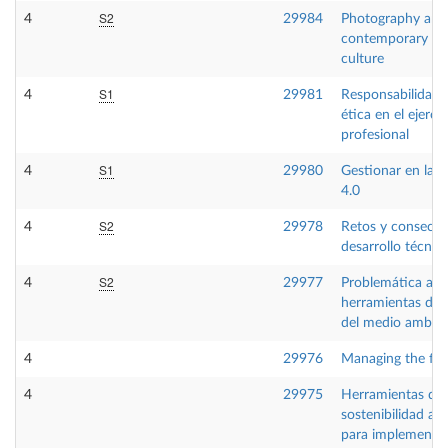
S2
4
29984
Photography and
contemporary vis
culture
S1
4
29981
Responsabilidad l
ética en el ejercic
profesional
S1
4
29980
Gestionar en la i
4.0
S2
4
29978
Retos y consecue
desarrollo técnic
S2
4
29977
Problemática amb
herramientas de 
del medio ambie
4
29976
Managing the fir
4
29975
Herramientas de
sostenibilidad am
para implementar