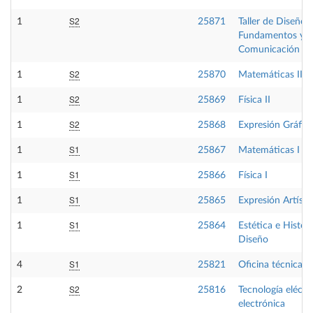
S2
1
25871
Taller de Diseño I
Fundamentos y
Comunicación de
S2
1
25870
Matemáticas II
S2
1
25869
Física II
S2
1
25868
Expresión Gráfica
S1
1
25867
Matemáticas I
S1
1
25866
Física I
S1
1
25865
Expresión Artístic
S1
1
25864
Estética e Histori
Diseño
S1
4
25821
Oficina técnica
S2
2
25816
Tecnología eléctri
electrónica