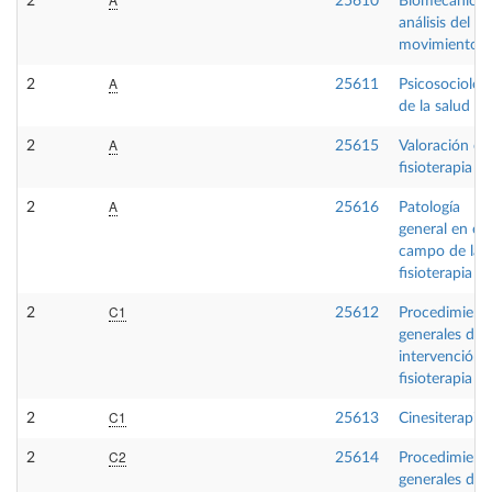
2
25610
Biomecánica 
análisis del
movimiento
A
2
25611
Psicosociolog
de la salud
A
2
25615
Valoración en
fisioterapia II
A
2
25616
Patología
general en el
campo de la
fisioterapia
C1
2
25612
Procedimient
generales de
intervención 
fisioterapia I
C1
2
25613
Cinesiterapia
C2
2
25614
Procedimient
generales de