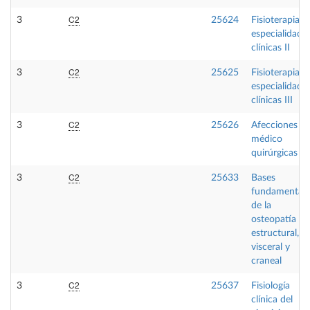
C2
3
25624
Fisioterapia e
especialidade
clínicas II
C2
3
25625
Fisioterapia e
especialidade
clínicas III
C2
3
25626
Afecciones
médico
quirúrgicas II
C2
3
25633
Bases
fundamentale
de la
osteopatía
estructural,
visceral y
craneal
C2
3
25637
Fisiología
clínica del