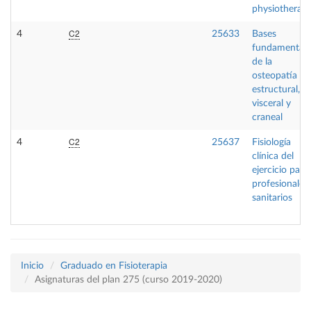
physiotherap
C2
4
25633
Bases
fundamentale
de la
osteopatía
estructural,
visceral y
craneal
C2
4
25637
Fisiología
clínica del
ejercicio para
profesionales
sanitarios
Inicio
Graduado en Fisioterapia
Asignaturas del plan 275 (curso 2019-2020)