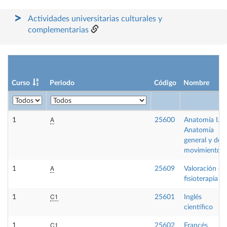
Actividades universitarias culturales y
complementarias
Curso
Periodo
Código
Nombre
A
1
25600
Anatomía I.
Anatomía
general y del
movimiento
A
1
25609
Valoración en
fisioterapia I
C1
1
25601
Inglés
científico
C1
1
25602
Francés