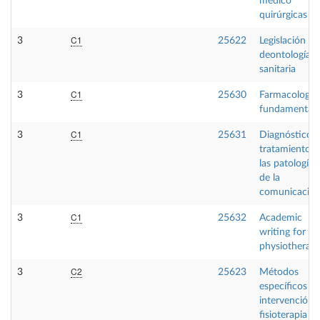
médico
quirúrgicas I
C1
3
25622
Legislación y
deontología
sanitaria
C1
3
25630
Farmacología
fundamental
C1
3
25631
Diagnóstico y
tratamiento d
las patologías
de la
comunicació
C1
3
25632
Academic
writing for
physiotherap
C2
3
25623
Métodos
específicos d
intervención 
fisioterapia IV