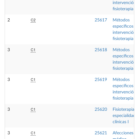
intervención 
fisioterapia II
C2
2
25617
Métodos
específicos d
intervención 
fisioterapia I
C1
3
25618
Métodos
específicos d
intervención 
fisioterapia II
C1
3
25619
Métodos
específicos d
intervención 
fisioterapia III
C1
3
25620
Fisioterapia e
especialidade
clínicas I
C1
3
25621
Afecciones