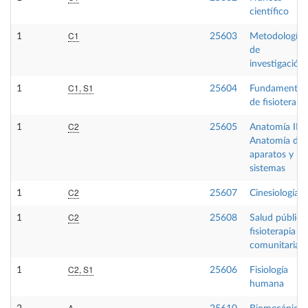
científico
C1
1
25603
Metodología
de
investigación
C1, S1
1
25604
Fundamentos
de fisioterapi
C2
1
25605
Anatomía II.
Anatomía de
aparatos y
sistemas
C2
1
25607
Cinesiología
C2
1
25608
Salud pública
fisioterapia
comunitaria
C2, S1
1
25606
Fisiología
humana
A