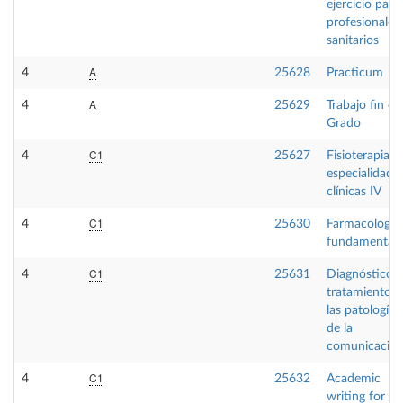
ejercicio para
profesionales
sanitarios
A
4
25628
Practicum
A
4
25629
Trabajo fin de
Grado
C1
4
25627
Fisioterapia e
especialidade
clínicas IV
C1
4
25630
Farmacología
fundamental
C1
4
25631
Diagnóstico y
tratamiento d
las patologías
de la
comunicació
C1
4
25632
Academic
writing for