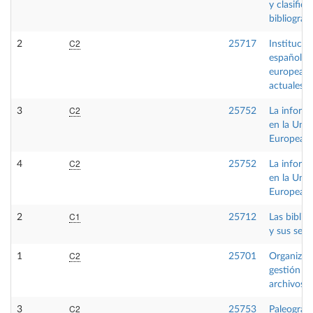
y clasifica
bibliográfi
C2
2
25717
Institucio
españolas
europeas
actuales
C2
3
25752
La inform
en la Uni
Europea
C2
4
25752
La inform
en la Uni
Europea
C1
2
25712
Las biblio
y sus serv
C2
1
25701
Organizac
gestión d
archivos
C2
3
25753
Paleografí