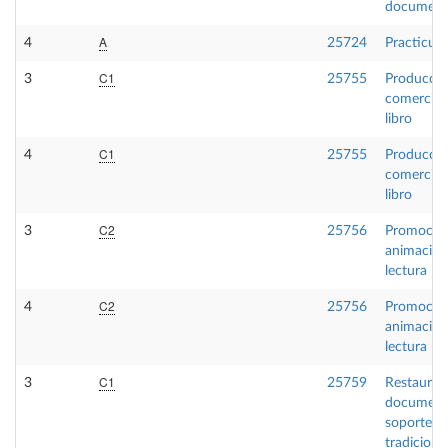
document
A
4
25724
Practicum
C1
3
25755
Producció
comercio 
libro
C1
4
25755
Producció
comercio 
libro
C2
3
25756
Promoció
animación 
lectura
C2
4
25756
Promoció
animación 
lectura
C1
3
25759
Restaurac
document
soporte
tradiciona