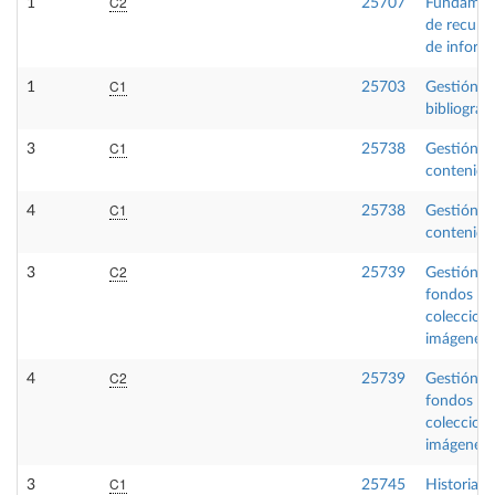
C2
1
25707
Fundamen
de recupe
de inform
C1
1
25703
Gestión
bibliográfi
C1
3
25738
Gestión d
contenido
C1
4
25738
Gestión d
contenido
C2
3
25739
Gestión d
fondos y
coleccion
imágenes
C2
4
25739
Gestión d
fondos y
coleccion
imágenes
C1
3
25745
Historia d