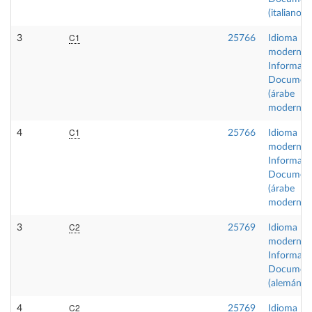
(italiano)
C1
3
25766
Idioma
moderno I
Informaci
Document
(árabe
moderno)
C1
4
25766
Idioma
moderno I
Informaci
Document
(árabe
moderno)
C2
3
25769
Idioma
moderno I
Informaci
Document
(alemán)
C2
4
25769
Idioma