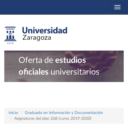
Togg
navi
Oferta de
estudios
oficiales
universitarios
Inicio
Graduado en Información y Documentación
Asignaturas del plan 268 (curso 2019-2020)