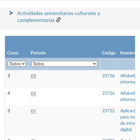
Actividades universitarias culturales y
complementarias
Curso
Periodo
Código
Nombre
C2
3
25726
Alfabetiza
informaci
C2
4
25726
Alfabetiza
informaci
C1
3
25722
Aplicacio
para recu
de inform
digital