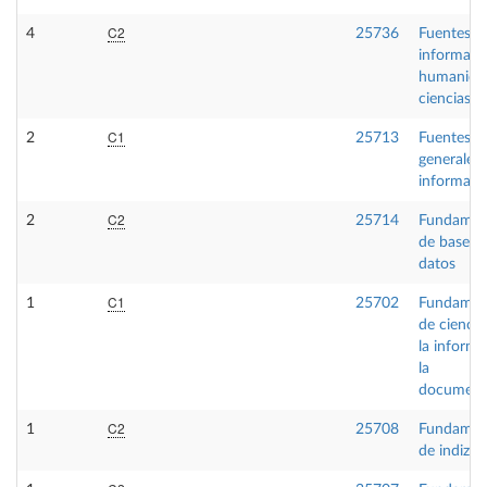
C2
4
25736
Fuentes d
informaci
humanida
ciencias s
C1
2
25713
Fuentes
generales
informaci
C2
2
25714
Fundamen
de bases 
datos
C1
1
25702
Fundamen
de ciencia
la informa
la
document
C2
1
25708
Fundamen
de indizac