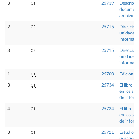
C1
3
25719
Descripci
document
archivo
C2
2
25715
Dirección
unidades 
informaci
C2
3
25715
Dirección
unidades 
informaci
C1
1
25700
Edición dig
C1
3
25734
El libro a
en los sis
de inform
C1
4
25734
El libro a
en los sis
de inform
C1
3
25721
Estudios 
usuarios