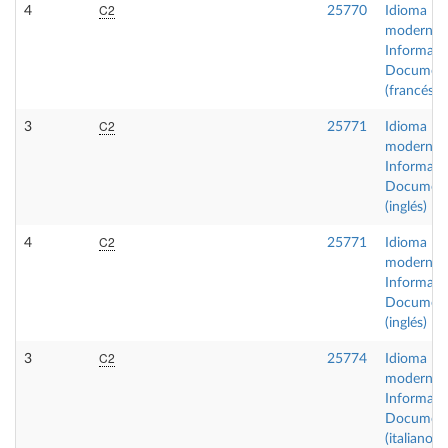
C2
4
25770
Idioma
moderno I
Informaci
Document
(francés)
C2
3
25771
Idioma
moderno I
Informaci
Document
(inglés)
C2
4
25771
Idioma
moderno I
Informaci
Document
(inglés)
C2
3
25774
Idioma
moderno I
Informaci
Document
(italiano)