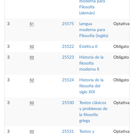
moderna para
Filosofía
(alemán)
S1
3
25575
Lengua
Optativa
moderna para
Filosofía (inglés)
S2
3
25522
Estética II
Obligatoria
S2
3
25523
Historia de la
Obligatoria
filosofía
moderna II
S2
3
25524
Historia de la
Obligatoria
filosofía del
siglo XIX
S2
3
25530
Textos clásicos
Optativa
y problemas de
la filosofía
griega
S2
3
25531
Textos y
Optativa