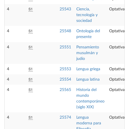
S1
4
25543
Ciencia,
Optativa
tecnología y
sociedad
S1
4
25548
Ontología del
Optativa
presente
S1
4
25551
Pensamiento
Optativa
musulmán y
judío
S1
4
25553
Lengua griega
Optativa
S1
4
25554
Lengua latina
Optativa
S1
4
25565
Historia del
Optativa
mundo
contemporáneo
(siglo XIX)
S1
4
25574
Lengua
Optativa
moderna para