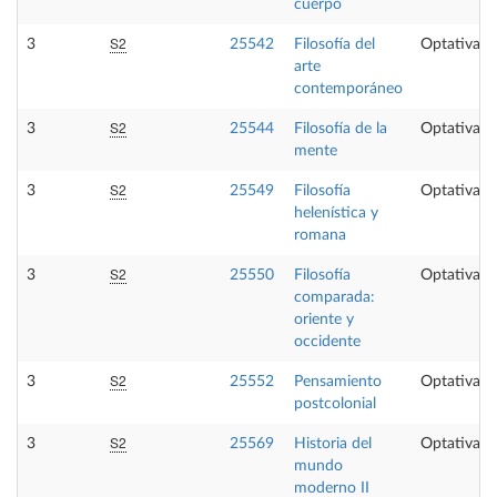
cuerpo
S2
3
25542
Filosofía del
Optativa
arte
contemporáneo
S2
3
25544
Filosofía de la
Optativa
mente
S2
3
25549
Filosofía
Optativa
helenística y
romana
S2
3
25550
Filosofía
Optativa
comparada:
oriente y
occidente
S2
3
25552
Pensamiento
Optativa
postcolonial
S2
3
25569
Historia del
Optativa
mundo
moderno II