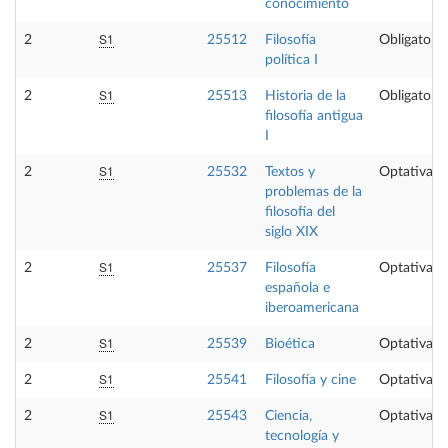
conocimiento
S1
2
25512
Filosofía
Obligatoria
política I
S1
2
25513
Historia de la
Obligatoria
filosofía antigua
I
S1
2
25532
Textos y
Optativa
problemas de la
filosofía del
siglo XIX
S1
2
25537
Filosofía
Optativa
española e
iberoamericana
S1
2
25539
Bioética
Optativa
S1
2
25541
Filosofía y cine
Optativa
S1
2
25543
Ciencia,
Optativa
tecnología y