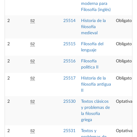
moderna para
Filosofía (inglés)
S2
2
25514
Historia de la
Obligatoria
filosofía
medieval
S2
2
25515
Filosofía del
Obligatoria
lenguaje
S2
2
25516
Filosofía
Obligatoria
política II
S2
2
25517
Historia de la
Obligatoria
filosofía antigua
II
S2
2
25530
Textos clásicos
Optativa
y problemas de
la filosofía
griega
S2
2
25531
Textos y
Optativa