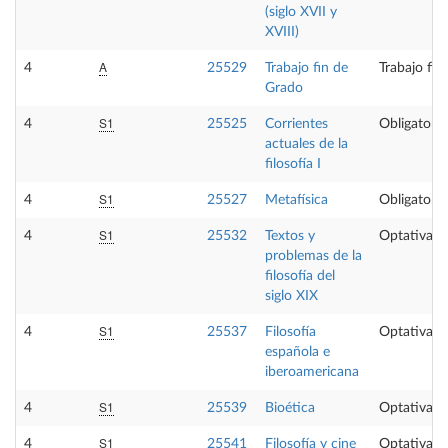
(siglo XVII y
XVIII)
A
4
25529
Trabajo fin de
Trabajo fin
Grado
S1
4
25525
Corrientes
Obligatoria
actuales de la
filosofía I
S1
4
25527
Metafísica
Obligatoria
S1
4
25532
Textos y
Optativa
problemas de la
filosofía del
siglo XIX
S1
4
25537
Filosofía
Optativa
española e
iberoamericana
S1
4
25539
Bioética
Optativa
S1
4
25541
Filosofía y cine
Optativa