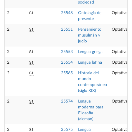
sociedad
S1
2
25548
Ontología del
Optativa
presente
S1
2
25551
Pensamiento
Optativa
musulmán y
judío
S1
2
25553
Lengua griega
Optativa
S1
2
25554
Lengua latina
Optativa
S1
2
25565
Historia del
Optativa
mundo
contemporáneo
(siglo XIX)
S1
2
25574
Lengua
Optativa
moderna para
Filosofía
(alemán)
S1
2
25575
Lengua
Optativa