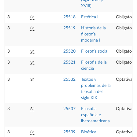
(siglo XVII y
XVIII)
S1
3
25518
Estética I
Obligatoria
S1
3
25519
Historia de la
Obligatoria
filosofía
moderna I
S1
3
25520
Filosofía social
Obligatoria
S1
3
25521
Filosofia de la
Obligatoria
ciencia
S1
3
25532
Textos y
Optativa
problemas de la
filosofía del
siglo XIX
S1
3
25537
Filosofía
Optativa
española e
iberoamericana
S1
3
25539
Bioética
Optativa