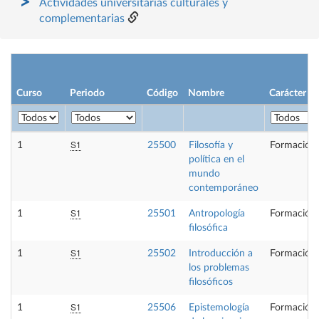
Actividades universitarias culturales y
complementarias
Curso
Periodo
Código
Nombre
Carácter
S1
1
25500
Filosofía y
Formación 
política en el
mundo
contemporáneo
S1
1
25501
Antropología
Formación 
filosófica
S1
1
25502
Introducción a
Formación 
los problemas
filosóficos
S1
1
25506
Epistemología
Formación 