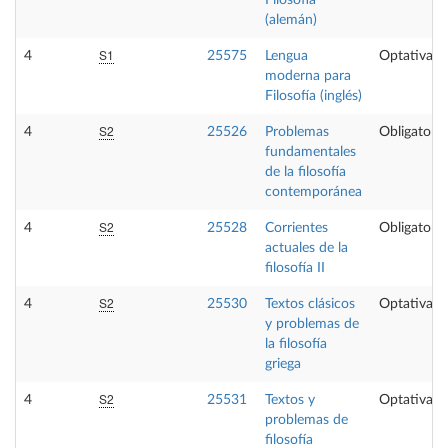
Filosofía
(alemán)
S1
4
25575
Lengua
Optativa
moderna para
Filosofía (inglés)
S2
4
25526
Problemas
Obligatoria
fundamentales
de la filosofía
contemporánea
S2
4
25528
Corrientes
Obligatoria
actuales de la
filosofía II
S2
4
25530
Textos clásicos
Optativa
y problemas de
la filosofía
griega
S2
4
25531
Textos y
Optativa
problemas de
filosofía