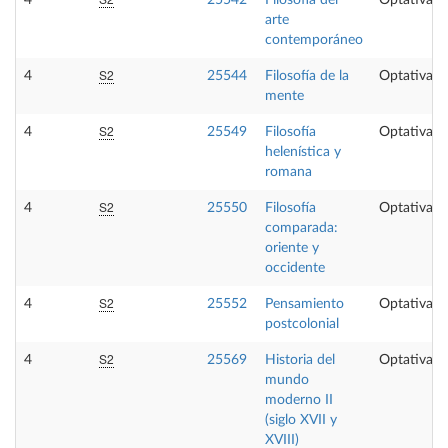
4
25542
Filosofía del
Optativa
arte
contemporáneo
S2
4
25544
Filosofía de la
Optativa
mente
S2
4
25549
Filosofía
Optativa
helenística y
romana
S2
4
25550
Filosofía
Optativa
comparada:
oriente y
occidente
S2
4
25552
Pensamiento
Optativa
postcolonial
S2
4
25569
Historia del
Optativa
mundo
moderno II
(siglo XVII y
XVIII)