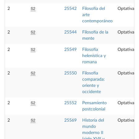
S2
2
25542
Filosofía del
Optativa
arte
contemporáneo
S2
2
25544
Filosofía de la
Optativa
mente
S2
2
25549
Filosofía
Optativa
helenística y
romana
S2
2
25550
Filosofía
Optativa
comparada:
oriente y
occidente
S2
2
25552
Pensamiento
Optativa
postcolonial
S2
2
25569
Historia del
Optativa
mundo
moderno II