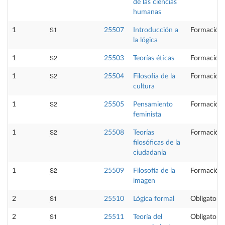
de las ciencias
humanas
S1
1
25507
Introducción a
Formación 
la lógica
S2
1
25503
Teorías éticas
Formación 
S2
1
25504
Filosofía de la
Formación 
cultura
S2
1
25505
Pensamiento
Formación 
feminista
S2
1
25508
Teorías
Formación 
filosóficas de la
ciudadanía
S2
1
25509
Filosofía de la
Formación 
imagen
S1
2
25510
Lógica formal
Obligatoria
S1
2
25511
Teoría del
Obligatoria