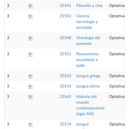
S1
3
25541
Filosofía y cine
Optativa
S1
3
25543
Ciencia,
Optativa
tecnología y
sociedad
S1
3
25548
Ontología del
Optativa
presente
S1
3
25551
Pensamiento
Optativa
musulmán y
judío
S1
3
25553
Lengua griega
Optativa
S1
3
25554
Lengua latina
Optativa
S1
3
25565
Historia del
Optativa
mundo
contemporáneo
(siglo XIX)
S1
3
25574
Lengua
Optativa