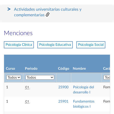
Actividades universitarias culturales y
complementarias
Menciones
Psicología Clínica
Psicología Educativa
Psicología Social
Curso
Periodo
Código
Nombre
Caráct
C1
1
25900
Psicología del
Formac
desarrollo I
C1
1
25901
Fundamentos
Formac
biológicos I