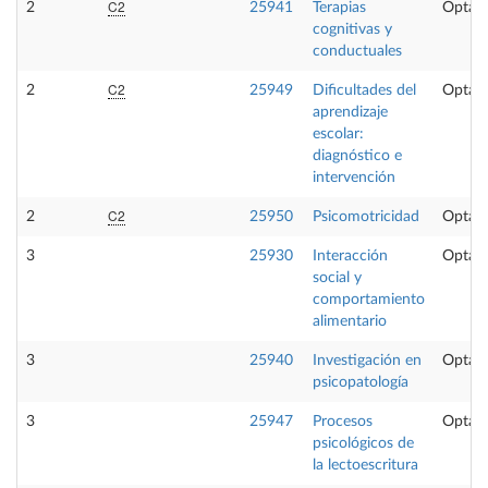
C2
2
25941
Terapias
Optati
cognitivas y
conductuales
C2
2
25949
Dificultades del
Optati
aprendizaje
escolar:
diagnóstico e
intervención
C2
2
25950
Psicomotricidad
Optati
3
25930
Interacción
Optati
social y
comportamiento
alimentario
3
25940
Investigación en
Optati
psicopatología
3
25947
Procesos
Optati
psicológicos de
la lectoescritura