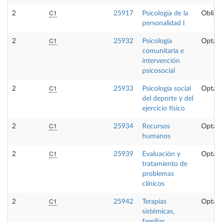
C1
2
25917
Psicología de la
Obliga
personalidad I
C1
2
25932
Psicología
Optati
comunitaria e
intervención
psicosocial
C1
2
25933
Psicología social
Optati
del deporte y del
ejercicio físico
C1
2
25934
Recursos
Optati
humanos
C1
2
25939
Evaluación y
Optati
tratamiento de
problemas
clínicos
C1
2
25942
Terapias
Optati
sistémicas,
familiar