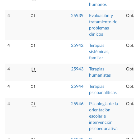
humanos
C1
4
25939
Evaluación y
Optati
tratamiento de
problemas
clínicos
C1
4
25942
Terapias
Optati
sistémicas,
familiar
C1
4
25943
Terapias
Optati
humanistas
C1
4
25944
Terapias
Optati
psicoanalíticas
C1
4
25946
Psicología de la
Optati
orientación
escolar e
intervención
psicoeducativa