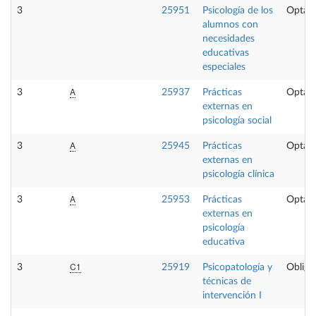
3
25951
Psicología de los
Optati
alumnos con
necesidades
educativas
especiales
A
3
25937
Prácticas
Optati
externas en
psicología social
A
3
25945
Prácticas
Optati
externas en
psicología clínica
A
3
25953
Prácticas
Optati
externas en
psicología
educativa
C1
3
25919
Psicopatología y
Obliga
técnicas de
intervención I