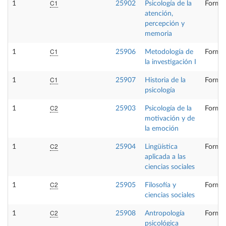
C1
1
25902
Psicología de la
Formac
atención,
percepción y
memoria
C1
1
25906
Metodología de
Formac
la investigación I
C1
1
25907
Historia de la
Formac
psicología
C2
1
25903
Psicología de la
Formac
motivación y de
la emoción
C2
1
25904
Lingüística
Formac
aplicada a las
ciencias sociales
C2
1
25905
Filosofía y
Formac
ciencias sociales
C2
1
25908
Antropología
Formac
psicológica