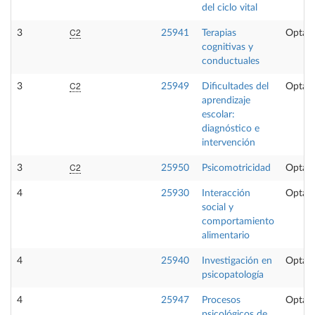
del ciclo vital
C2
3
25941
Terapias
Optati
cognitivas y
conductuales
C2
3
25949
Dificultades del
Optati
aprendizaje
escolar:
diagnóstico e
intervención
C2
3
25950
Psicomotricidad
Optati
4
25930
Interacción
Optati
social y
comportamiento
alimentario
4
25940
Investigación en
Optati
psicopatología
4
25947
Procesos
Optati
psicológicos de