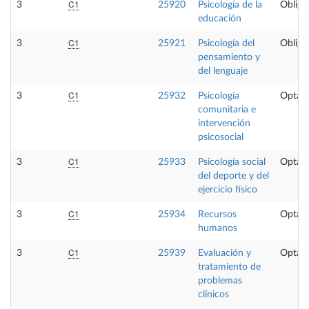
C1
3
25920
Psicología de la
Obliga
educación
C1
3
25921
Psicología del
Obliga
pensamiento y
del lenguaje
C1
3
25932
Psicología
Optati
comunitaria e
intervención
psicosocial
C1
3
25933
Psicología social
Optati
del deporte y del
ejercicio físico
C1
3
25934
Recursos
Optati
humanos
C1
3
25939
Evaluación y
Optati
tratamiento de
problemas
clínicos