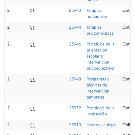
C1
2
25943
Terapias
Optati
humanistas
C1
2
25944
Terapias
Optati
psicoanalíticas
C1
2
25946
Psicología de la
Optati
orientación
escolar e
intervención
psicoeducativa
C1
2
25948
Programas y
Optati
técnicas de
intervención
temprana
C1
2
25952
Psicología de la
Optati
instrucción
C2
2
25913
Neuropsicología
Obliga