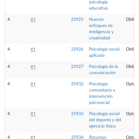
psicología
educativa
C1
4
25925
Nuevos
Obliga
enfoques de
inteligencia y
creatividad
C1
4
25926
Psicología social
Obliga
aplicada
C1
4
25927
Psicología de la
Obliga
comunicación
C1
4
25932
Psicología
Optati
comunitaria e
intervención
psicosocial
C1
4
25933
Psicología social
Optati
del deporte y del
ejercicio físico
C1
4
25934
Recursos
Optati