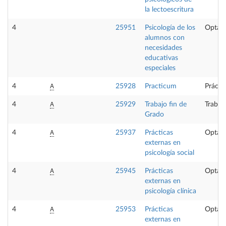
la lectoescritura
4
25951
Psicología de los
Optati
alumnos con
necesidades
educativas
especiales
A
4
25928
Practicum
Prácti
A
4
25929
Trabajo fin de
Trabaj
Grado
A
4
25937
Prácticas
Optati
externas en
psicología social
A
4
25945
Prácticas
Optati
externas en
psicología clínica
A
4
25953
Prácticas
Optati
externas en