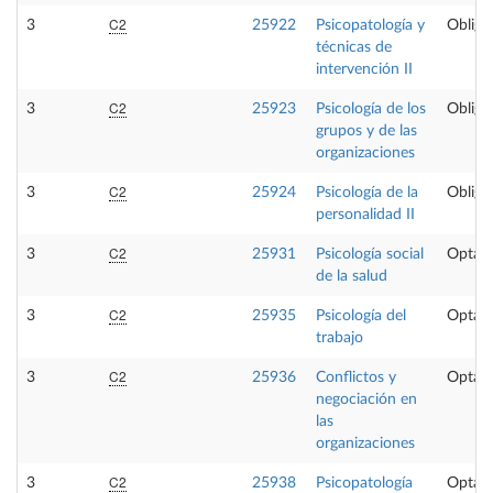
C2
3
25922
Psicopatología y
Obliga
técnicas de
intervención II
C2
3
25923
Psicología de los
Obliga
grupos y de las
organizaciones
C2
3
25924
Psicología de la
Obliga
personalidad II
C2
3
25931
Psicología social
Optati
de la salud
C2
3
25935
Psicología del
Optati
trabajo
C2
3
25936
Conflictos y
Optati
negociación en
las
organizaciones
C2
3
25938
Psicopatología
Optati