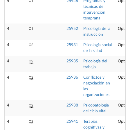
C1
4
25948
Programas y
Optati
técnicas de
intervención
temprana
C1
4
25952
Psicología de la
Optati
instrucción
C2
4
25931
Psicología social
Optati
de la salud
C2
4
25935
Psicología del
Optati
trabajo
C2
4
25936
Conflictos y
Optati
negociación en
las
organizaciones
C2
4
25938
Psicopatología
Optati
del ciclo vital
C2
4
25941
Terapias
Optati
cognitivas y