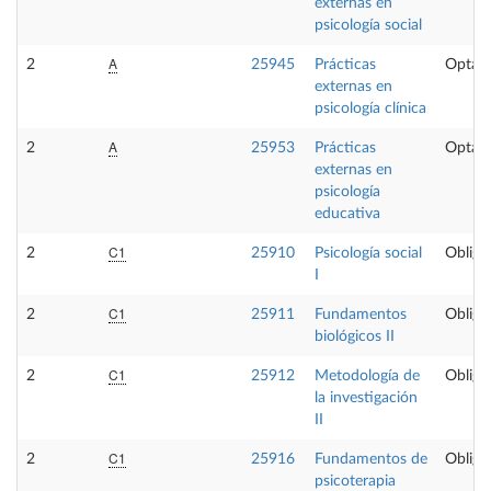
externas en
psicología social
A
2
25945
Prácticas
Optati
externas en
psicología clínica
A
2
25953
Prácticas
Optati
externas en
psicología
educativa
C1
2
25910
Psicología social
Obliga
I
C1
2
25911
Fundamentos
Obliga
biológicos II
C1
2
25912
Metodología de
Obliga
la investigación
II
C1
2
25916
Fundamentos de
Obliga
psicoterapia