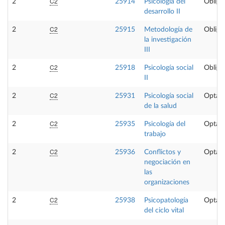
C2
2
25914
Psicología del
Obliga
desarrollo II
C2
2
25915
Metodología de
Obliga
la investigación
III
C2
2
25918
Psicología social
Obliga
II
C2
2
25931
Psicología social
Optati
de la salud
C2
2
25935
Psicología del
Optati
trabajo
C2
2
25936
Conflictos y
Optati
negociación en
las
organizaciones
C2
2
25938
Psicopatología
Optati
del ciclo vital