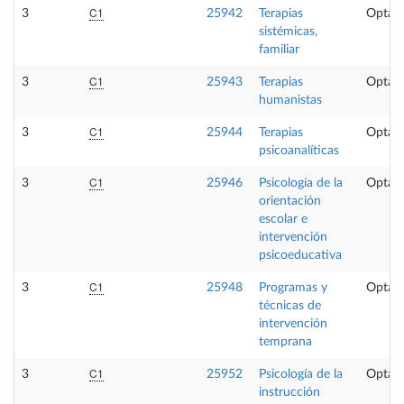
C1
3
25942
Terapias
Optati
sistémicas,
familiar
C1
3
25943
Terapias
Optati
humanistas
C1
3
25944
Terapias
Optati
psicoanalíticas
C1
3
25946
Psicología de la
Optati
orientación
escolar e
intervención
psicoeducativa
C1
3
25948
Programas y
Optati
técnicas de
intervención
temprana
C1
3
25952
Psicología de la
Optati
instrucción