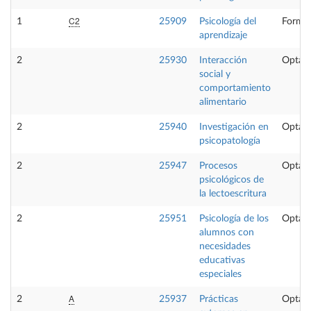
C2
1
25909
Psicología del
Formac
aprendizaje
2
25930
Interacción
Optati
social y
comportamiento
alimentario
2
25940
Investigación en
Optati
psicopatología
2
25947
Procesos
Optati
psicológicos de
la lectoescritura
2
25951
Psicología de los
Optati
alumnos con
necesidades
educativas
especiales
A
2
25937
Prácticas
Optati