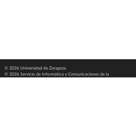
© 2026 Universidad de Zaragoza
© 2026 Servicio de Informática y Comunicaciones de la
Universidad de Zaragoza (
SICUZ
)
Universidad de Zaragoza
C/ Pedro Cerbuna, 12
ES-50009 Zaragoza
España / Spain
Tel: +34 976761000
ciu@unizar.es
Q-5018001-G