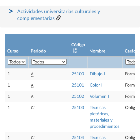
Actividades universitarias culturales y
complementarias
Código
Curso
Periodo
Nombre
Carácte
A
1
25100
Dibujo I
Formaci
A
1
25101
Color I
Formaci
A
1
25102
Volumen I
Formaci
C1
1
25103
Técnicas
Obligat
pictóricas,
materiales y
procedimientos
C1
1
25104
Técnicas
Obligat