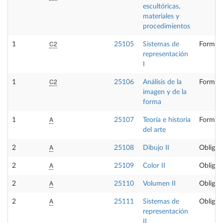
escultóricas,
materiales y
procedimientos
C2
1
25105
Sistemas de
Formaci
representación
I
C2
1
25106
Análisis de la
Formaci
imagen y de la
forma
A
1
25107
Teoría e historia
Formaci
del arte
A
2
25108
Dibujo II
Obligat
A
2
25109
Color II
Obligat
A
2
25110
Volumen II
Obligat
A
2
25111
Sistemas de
Obligat
representación
II