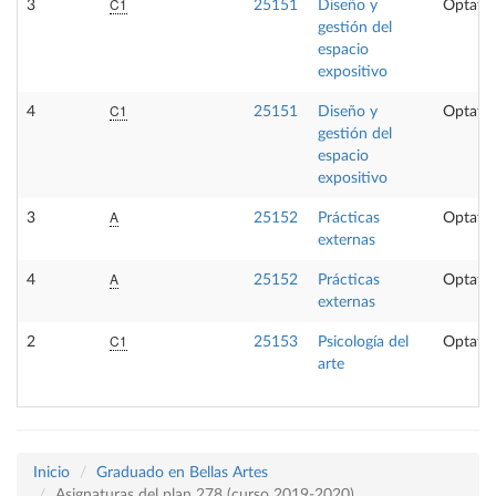
C1
3
25151
Diseño y
Optativ
gestión del
espacio
expositivo
C1
4
25151
Diseño y
Optativ
gestión del
espacio
expositivo
A
3
25152
Prácticas
Optativ
externas
A
4
25152
Prácticas
Optativ
externas
C1
2
25153
Psicología del
Optativ
arte
Inicio
Graduado en Bellas Artes
Asignaturas del plan 278 (curso 2019-2020)