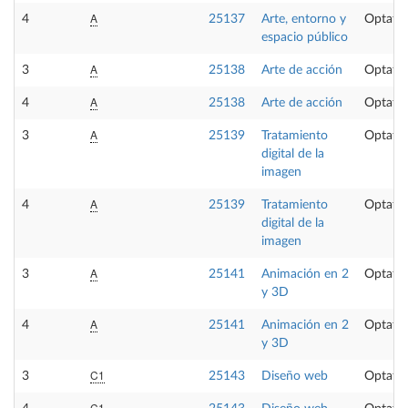
A
4
25137
Arte, entorno y
Optativ
espacio público
A
3
25138
Arte de acción
Optativ
A
4
25138
Arte de acción
Optativ
A
3
25139
Tratamiento
Optativ
digital de la
imagen
A
4
25139
Tratamiento
Optativ
digital de la
imagen
A
3
25141
Animación en 2
Optativ
y 3D
A
4
25141
Animación en 2
Optativ
y 3D
C1
3
25143
Diseño web
Optativ
C1