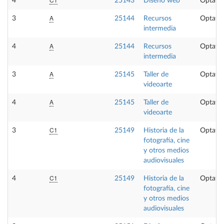
4
25143
Diseño web
Optativ
A
3
25144
Recursos
Optativ
intermedia
A
4
25144
Recursos
Optativ
intermedia
A
3
25145
Taller de
Optativ
videoarte
A
4
25145
Taller de
Optativ
videoarte
C1
3
25149
Historia de la
Optativ
fotografía, cine
y otros medios
audiovisuales
C1
4
25149
Historia de la
Optativ
fotografía, cine
y otros medios
audiovisuales