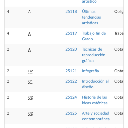
artístico
A
4
25118
Últimas
Obligat
tendencias
artísticas
A
4
25119
Trabajo fin de
Trabajo
Grado
A
2
25120
Técnicas de
Optativ
reproducción
gráfica
C2
2
25121
Infografía
Optativ
C1
2
25122
Introducción al
Optativ
diseño
C2
2
25124
Historia de las
Optativ
ideas estéticas
C2
2
25125
Arte y sociedad
Optativ
contemporánea