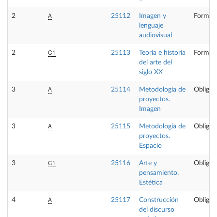
A
2
25112
Imagen y
Formaci
lenguaje
audiovisual
C1
2
25113
Teoría e historia
Formaci
del arte del
siglo XX
A
3
25114
Metodología de
Obligat
proyectos.
Imagen
A
3
25115
Metodología de
Obligat
proyectos.
Espacio
C1
3
25116
Arte y
Obligat
pensamiento.
Estética
A
4
25117
Construcción
Obligat
del discurso