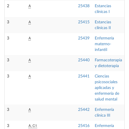
A
2
25438
Estancias
P
clínicas I
A
3
25415
Estancias
P
clínicas II
A
3
25439
Enfermería
O
materno-
infantil
A
3
25440
Farmacoterapia
O
y dietoterapia
A
3
25441
Ciencias
O
psicosociales
aplicadas y
enfermería de
salud mental
A
3
25442
Enfermería
O
clínica III
A, C1
3
25416
Enfermería
O