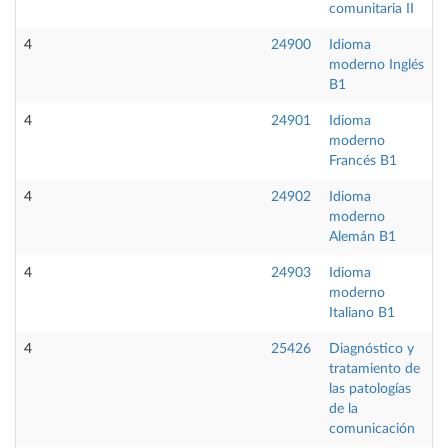
comunitaria II
4
24900
Idioma
O
moderno Inglés
B1
4
24901
Idioma
O
moderno
Francés B1
4
24902
Idioma
O
moderno
Alemán B1
4
24903
Idioma
O
moderno
Italiano B1
4
25426
Diagnóstico y
O
tratamiento de
las patologías
de la
comunicación