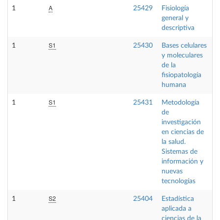
A
1
25429
Fisiología
F
general y
descriptiva
S1
1
25430
Bases celulares
F
y moleculares
de la
fisiopatología
humana
S1
1
25431
Metodología
F
de
investigación
en ciencias de
la salud.
Sistemas de
información y
nuevas
tecnologías
S2
1
25404
Estadística
F
aplicada a
ciencias de la