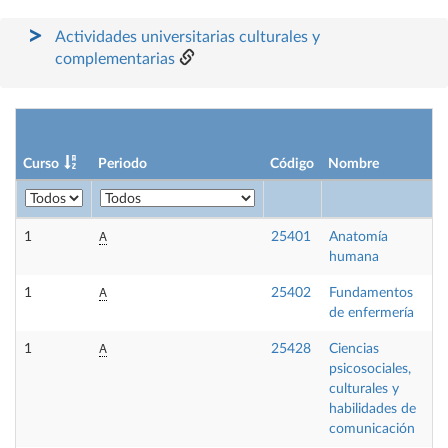
Actividades universitarias culturales y
complementarias
Curso
Periodo
Código
Nombre
C
A
1
25401
Anatomía
F
humana
A
1
25402
Fundamentos
O
de enfermería
A
1
25428
Ciencias
F
psicosociales,
culturales y
habilidades de
comunicación