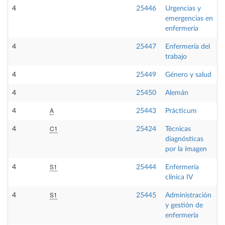
4
25446
Urgencias y
O
emergencias en
enfermería
4
25447
Enfermería del
O
trabajo
4
25449
Género y salud
O
4
25450
Alemán
O
A
4
25443
Prácticum
P
C1
4
25424
Técnicas
O
diagnósticas
por la imagen
S1
4
25444
Enfermería
O
clínica IV
S1
4
25445
Administración
O
y gestión de
enfermería