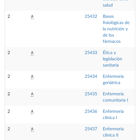
salud
A
2
25432
Bases
F
fisiológicas de
la nutrición y
de los
fármacos
A
2
25433
Ética y
F
legislación
sanitaria
A
2
25434
Enfermería
O
geriátrica
A
2
25435
Enfermería
O
comunitaria I
A
2
25436
Enfermería
O
clínica I
A
2
25437
Enfermería
O
clínica II