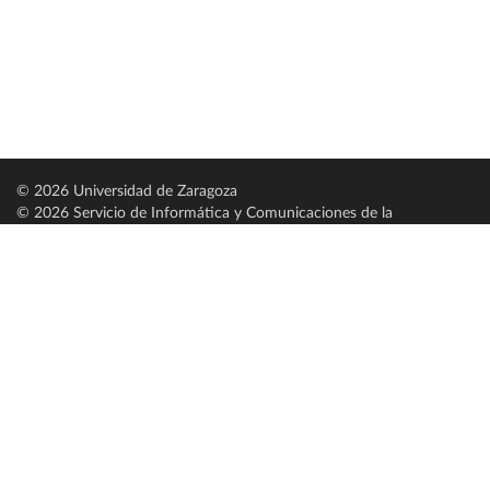
© 2026 Universidad de Zaragoza
© 2026 Servicio de Informática y Comunicaciones de la
Universidad de Zaragoza (
SICUZ
)
Universidad de Zaragoza
C/ Pedro Cerbuna, 12
ES-50009 Zaragoza
España / Spain
Tel: +34 976761000
ciu@unizar.es
Q-5018001-G
Servido por nodo: estudios