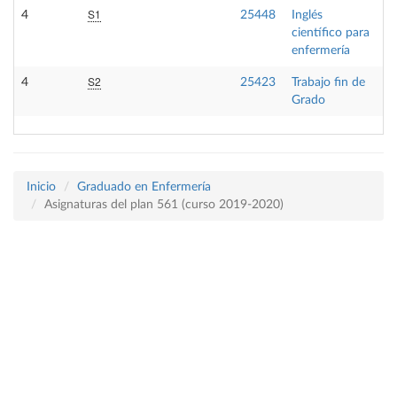
S1
4
25448
Inglés
O
científico para
enfermería
S2
4
25423
Trabajo fin de
T
Grado
Inicio
Graduado en Enfermería
Asignaturas del plan 561 (curso 2019-2020)