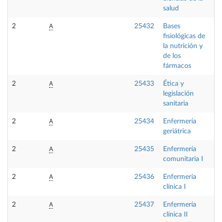
salud
A
2
25432
Bases
F
fisiológicas de
la nutrición y
de los
fármacos
A
2
25433
Ética y
F
legislación
sanitaria
A
2
25434
Enfermería
O
geriátrica
A
2
25435
Enfermería
O
comunitaria I
A
2
25436
Enfermería
O
clínica I
A
2
25437
Enfermería
O
clínica II