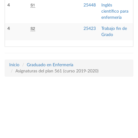
S1
4
25448
Inglés
O
científico para
enfermería
S2
4
25423
Trabajo fin de
T
Grado
Inicio
Graduado en Enfermería
Asignaturas del plan 561 (curso 2019-2020)