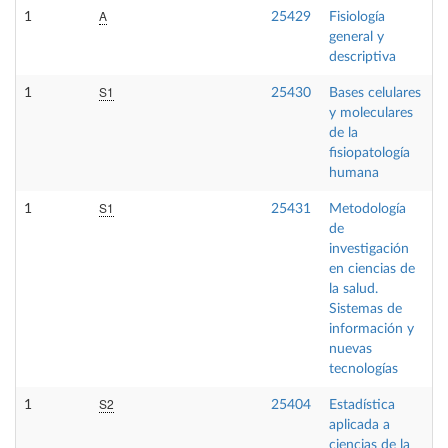
A
1
25429
Fisiología
F
general y
descriptiva
S1
1
25430
Bases celulares
F
y moleculares
de la
fisiopatología
humana
S1
1
25431
Metodología
F
de
investigación
en ciencias de
la salud.
Sistemas de
información y
nuevas
tecnologías
S2
1
25404
Estadística
F
aplicada a
ciencias de la