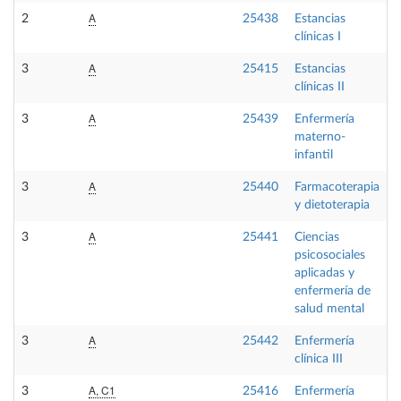
A
2
25438
Estancias
P
clínicas I
A
3
25415
Estancias
P
clínicas II
A
3
25439
Enfermería
O
materno-
infantil
A
3
25440
Farmacoterapia
O
y dietoterapia
A
3
25441
Ciencias
O
psicosociales
aplicadas y
enfermería de
salud mental
A
3
25442
Enfermería
O
clínica III
A, C1
3
25416
Enfermería
O