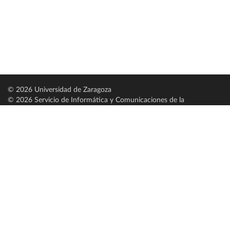
© 2026 Universidad de Zaragoza
© 2026 Servicio de Informática y Comunicaciones de la
Universidad de Zaragoza (
SICUZ
)
Universidad de Zaragoza
C/ Pedro Cerbuna, 12
ES-50009 Zaragoza
España / Spain
Tel: +34 976761000
ciu@unizar.es
Q-5018001-G
Servido por nodo: estudios