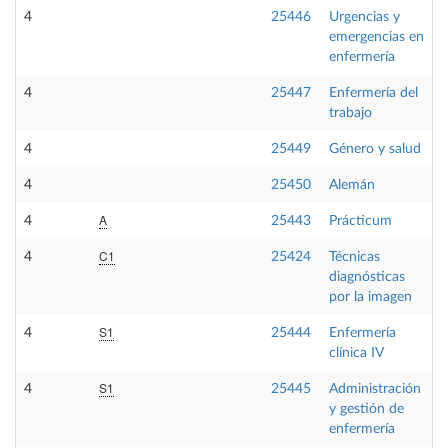
4
25446
Urgencias y
O
emergencias en
enfermería
4
25447
Enfermería del
O
trabajo
4
25449
Género y salud
O
4
25450
Alemán
O
A
4
25443
Prácticum
P
C1
4
25424
Técnicas
O
diagnósticas
por la imagen
S1
4
25444
Enfermería
O
clínica IV
S1
4
25445
Administración
O
y gestión de
enfermería