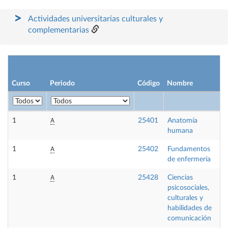
Actividades universitarias culturales y
complementarias
Curso
Periodo
Código
Nombre
C
A
1
25401
Anatomía
F
humana
A
1
25402
Fundamentos
O
de enfermería
A
1
25428
Ciencias
F
psicosociales,
culturales y
habilidades de
comunicación