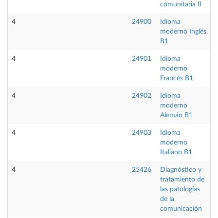
comunitaria II
4
24900
Idioma
O
moderno Inglés
B1
4
24901
Idioma
O
moderno
Francés B1
4
24902
Idioma
O
moderno
Alemán B1
4
24903
Idioma
O
moderno
Italiano B1
4
25426
Diagnóstico y
O
tratamiento de
las patologías
de la
comunicación