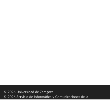
© 2026 Universidad de Zaragoza
© 2026 Servicio de Informática y Comunicaciones de la
Universidad de Zaragoza (
SICUZ
)
Universidad de Zaragoza