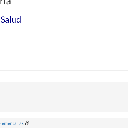
ría
 Salud
plementarias