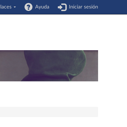
laces
Ayuda
Iniciar sesión