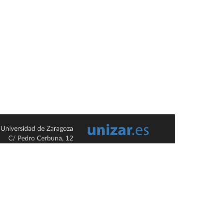
Universidad de Zaragoza
C/ Pedro Cerbuna, 12
ES-50009 Zaragoza
España / Spain
Tel: +34 976761000
ciu@unizar.es
Q-5018001-G