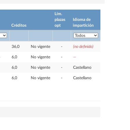
Lím.
plazas
Idioma de
Créditos
opt
impartición
36,0
No vigente
-
(no definido)
o
6,0
No vigente
-
—
6,0
No vigente
-
Castellano
6,0
No vigente
-
Castellano