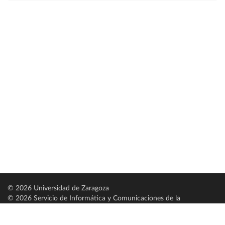
© 2026 Universidad de Zaragoza
© 2026 Servicio de Informática y Comunicaciones de la
Universidad de Zaragoza (
SICUZ
)
Universidad de Zaragoza